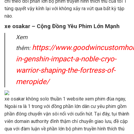
chí theo dõi phần lớn bộ phim truyền hình thích thú của tôi 1
túng quyết vậy kỉnh lại với không xảy ra vứt qua bất kỳ tập
nào.
xe osakar – Cộng Đồng Yêu Phim Lớn Mạnh
Xem
https://www.goodwincustomhom
thêm:
in-genshin-impact-a-noble-cryo-
warrior-shaping-the-fortress-of-
meropide/
xe osakar không solo thuần 1 website xem phim đùa ngay,
Ngoài ra là 1 trong với đồng phần lớn dân cư yêu phim gồm
phần đông chuyển vận sôi nổi với cuốn hút. Tại đây, tụi thành
viên domain authority đình thậm chí chuyển giao lưu, đề cập
qua với đàm luận về phần lớn bộ phim truyền hình thích thú