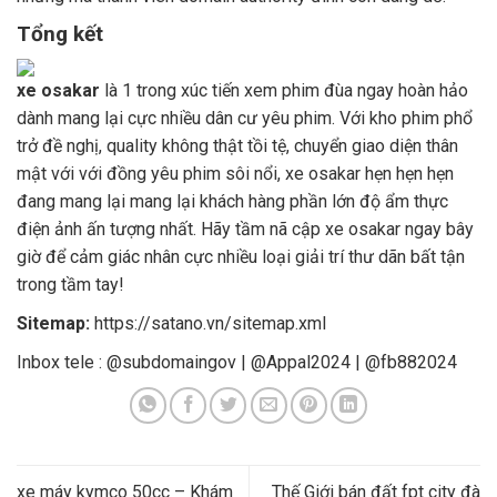
Tổng kết
xe osakar
là 1 trong xúc tiến xem phim đùa ngay hoàn hảo
dành mang lại cực nhiều dân cư yêu phim. Với kho phim phổ
trở đề nghị, quality không thật tồi tệ, chuyển giao diện thân
mật với với đồng yêu phim sôi nổi, xe osakar hẹn hẹn hẹn
đang mang lại mang lại khách hàng phần lớn độ ẩm thực
điện ảnh ấn tượng nhất. Hãy tầm nã cập xe osakar ngay bây
giờ để cảm giác nhân cực nhiều loại giải trí thư dãn bất tận
trong tầm tay!
Sitemap:
https://satano.vn/sitemap.xml
Inbox tele : @subdomaingov | @Appal2024 | @fb882024
xe máy kymco 50cc – Khám
Thế Giới bán đất fpt city đà