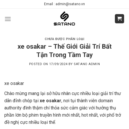
Skip
Email : admin@satano.vn
to
content
CHƯA ĐƯỢC PHÂN LOẠI
xe osakar – Thế Giới Giải Trí Bất
Tận Trong Tầm Tay
POSTED ON
17/09/2024
BY
SATANO ADMIN
xe osakar
Chào mừng mang lại sở hữu nhân cực nhiều loại giải trí thư
dãn đỉnh chóp tại
xe osakar
, nơi tụi thành viên domain
authority đình thậm chí thỏa sức cảm giác với hưởng thụ
phần lớn bộ phim truyền hình mới nhất, hot nhất, với phổ trở
đề nghị cực nhiều loại thể.