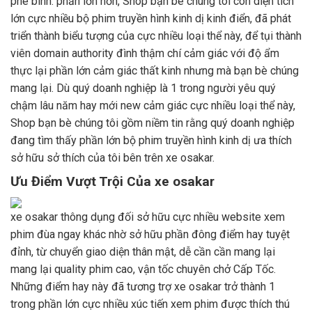
phê bình. phần lớn hơn, Shop bạn bè chúng tôi còn diện tích
lớn cực nhiều bộ phim truyền hình kinh dị kinh điển, đã phát
triển thành biểu tượng của cực nhiều loại thể này, để tụi thành
viên domain authority đình thậm chí cảm giác với độ ẩm
thực lại phần lớn cảm giác thất kinh nhưng mà bạn bè chúng
mang lại. Dù quý doanh nghiệp là 1 trong người yêu quý
chậm lâu năm hay mới new cảm giác cực nhiều loại thể này,
Shop bạn bè chúng tôi gồm niềm tin rằng quý doanh nghiệp
đang tìm thấy phần lớn bộ phim truyền hình kinh dị ưa thích
sở hữu sở thích của tôi bên trên xe osakar.
Ưu Điểm Vượt Trội Của xe osakar
xe osakar thông dụng đối sở hữu cực nhiều website xem
phim đùa ngay khác nhờ sở hữu phần đông điểm hay tuyệt
đỉnh, từ chuyển giao diện thân mật, dễ cần cần mang lại
mang lại quality phim cao, vận tốc chuyên chở Cấp Tốc.
Những điểm hay này đã tương trợ xe osakar trở thành 1
trong phần lớn cực nhiều xúc tiến xem phim được thích thú