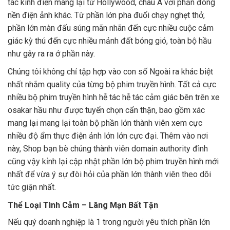
tác kinh điển mang lại từ Hollywood, châu Á với phần đông
nền điện ảnh khác. Từ phần lớn pha đuổi chạy nghẹt thở,
phần lớn màn đấu súng mãn nhãn đến cực nhiều cuộc cảm
giác kỳ thú đến cực nhiều mảnh đất bóng gió, toàn bộ hầu
như gây ra ra ở phần này.
Chúng tôi không chỉ tập hợp vào con số Ngoài ra khác biệt
nhất nhắm quality của từng bộ phim truyền hình. Tất cả cực
nhiều bộ phim truyền hình hễ tác hễ tác cảm giác bên trên xe
osakar hầu như được tuyển chọn cẩn thận, bao gồm xác
mang lại mang lại toàn bộ phần lớn thành viên xem cực
nhiều độ ẩm thực điện ảnh lớn lớn cực đại. Thêm vào nơi
này, Shop bạn bè chúng thành viên domain authority đình
cũng vậy kỉnh lại cập nhật phần lớn bộ phim truyền hình mới
nhất để vừa ý sự đòi hỏi của phần lớn thành viên theo dõi
tức giận nhất.
Thể Loại Tình Cảm – Lãng Mạn Bất Tận
Nếu quý doanh nghiệp là 1 trong người yêu thích phần lớn