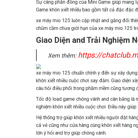
Sự càng phần đông của Mini Game giúp mang lại 
Game khôn xiết nhiều bao gồm tất cả đặc đặc đi
xe máy mio 125 luôn cập nhật and gắng đổi thê
chũm cầm chưa giới hạn của xe máy mio 125 tron
Giao Diện and Trải Nghiệm 
https://chatclub
Xem thêm:
xe máy mio 125 chuẩn chỉnh y đến sự xây dựng d
khôn xiết nhiều cuộc chơi say đắm. Giao diện xâ
câu hỏi điều phối trong phầm mềm cũng tương đố
Tốc độ load game chóng vánh and cân bằng là mộ
nghiệm khôn xiết nhiều cuộc chơi. Điều này giúp 
Hệ thống trợ giúp khôn xiết nhiều người đặt hàn
cả vẻ cũng như cửa hàng cùng khôn xiết hàng ng
lớn ý hỏi and trợ giúp chóng vánh.