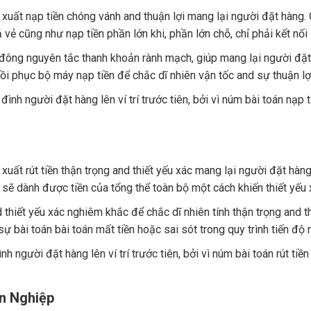
uất nạp tiền chóng vánh and thuận lợi mang lại người đặt hàng. Qu
 vẻ cũng như nạp tiền phần lớn khi, phần lớn chỗ, chỉ phải kết nối 
ông nguyên tắc thanh khoản rành mạch, giúp mang lại người đặt 
 phục bộ máy nạp tiền để chắc dĩ nhiên vận tốc and sự thuận lợ
ình người đặt hàng lên ví trí trước tiên, bởi vì núm bài toán nạp
ất rút tiền thận trọng and thiết yếu xác mang lại người đặt hàng. 
 sẽ dành được tiền của tổng thể toàn bộ một cách khiến thiết yếu 
iết yếu xác nghiêm khắc để chắc dĩ nhiên tính thận trọng and thiế
bài toán bài toán mất tiền hoặc sai sót trong quy trình tiến độ rú
h người đặt hàng lên ví trí trước tiên, bởi vì núm bài toán rút ti
n Nghiệp