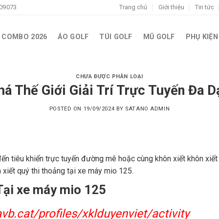
09073
Trang chủ
Giới thiệu
Tin tức
COMBO 2026
ÁO GOLF
TÚI GOLF
MŨ GOLF
PHỤ KIỆN
CHƯA ĐƯỢC PHÂN LOẠI
á Thế Giới Giải Trí Trực Tuyến Đa D
POSTED ON
19/09/2024
BY
SATANO ADMIN
ến tiêu khiển trực tuyến đường mê hoặc cùng khôn xiết khôn xi
 xiết quý thi thoảng tại xe máy mio 125.
Tại xe máy mio 125
avb.cat/profiles/xklduyenviet/activity