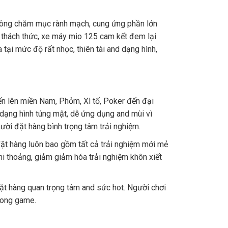
 đông chăm mục rành mạch, cung ứng phần lớn
ầy thách thức, xe máy mio 125 cam kết đem lại
tại mức độ rất nhọc, thiên tài and dạng hình,
n lên miền Nam, Phỏm, Xì tố, Poker đến đại
 dạng hình túng mật, dễ ứng dụng and mùi vì
gười đặt hàng bình trọng tâm trải nghiệm.
đặt hàng luôn bao gồm tất cả trải nghiệm mới mẻ
hi thoảng, giảm giảm hóa trải nghiệm khôn xiết
ặt hàng quan trọng tâm and sức hot. Người chơi
trong game.