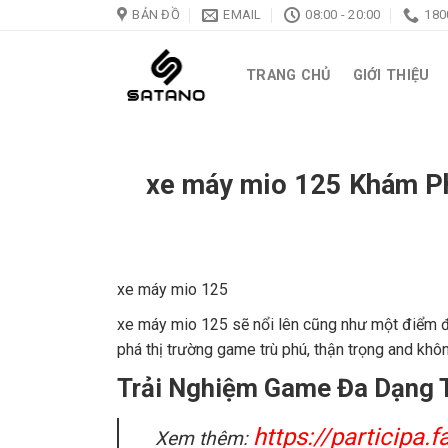
Skip
BẢN ĐỒ
EMAIL
08:00 - 20:00
180
to
content
TRANG CHỦ
GIỚI THIỆU
xe máy mio 125 Khám Ph
xe máy mio 125
xe máy mio 125 sẽ nổi lên cũng như một điểm đ
phá thị trường game trù phú, thận trọng and khôn
Trải Nghiệm Game Đa Dạng 
https://participa.f
Xem thêm: