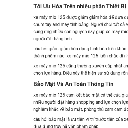
Tối Ưu Hóa Trên nhiều phần Thiết Bị
xe máy mio 125 được giảm giảm hóa để đưa đụn
chũm tay and máy tính bảng. Người chơi tất cả vẻ
cung ứng nhiều căn nguyên này giúp xe máy mio
người đặt hàng hơn.
câu hỏi giảm giảm hóa dạng hình bên trên khôn 
thành phẩm nào. xe máy mio 125 luôn chắc dĩ nh
xe máy mio 125 cũng thường xuyên cập nhật and
chọn lựa hàng. Điều này thể hiện sự sử dụng rộn
Bảo Mật Và An Toàn Thông Tin
xe máy mio 125 cam kết bảo mật cá thể của gia
nhiều người đặt hàng shopping and lựa chọn lựa
nghiêm khắc về bảo mật, phòng thủ cam cam đo
câu hỏi bảo mật là ưu tiên ví trí trước tiên củ
đưa đụng truy nã vấn phạm pháp.