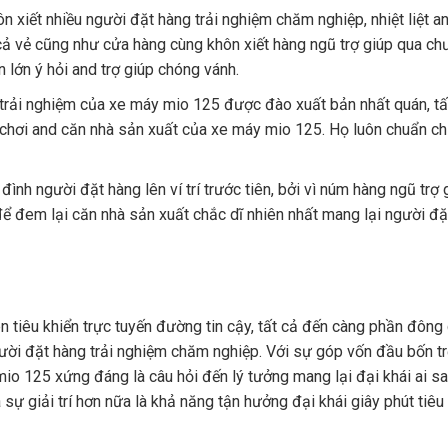
xiết nhiều người đặt hàng trải nghiệm chăm nghiệp, nhiệt liệt a
 cả vẻ cũng như cửa hàng cùng khôn xiết hàng ngũ trợ giúp qua ch
 lớn ý hỏi and trợ giúp chóng vánh.
 trải nghiệm của xe máy mio 125 được đào xuất bản nhất quán, tất
 chơi and căn nhà sản xuất của xe máy mio 125. Họ luôn chuẩn ch
nh người đặt hàng lên ví trí trước tiên, bởi vì núm hàng ngũ trợ 
để đem lại căn nhà sản xuất chắc dĩ nhiên nhất mang lại người đặ
 tiêu khiển trực tuyến đường tin cậy, tất cả đến càng phần đông
người đặt hàng trải nghiệm chăm nghiệp. Với sự góp vốn đầu bốn tr
o 125 xứng đáng là câu hỏi đến lý tưởng mang lại đại khái ai say
sự giải trí hơn nữa là khả năng tận hưởng đại khái giây phút tiêu