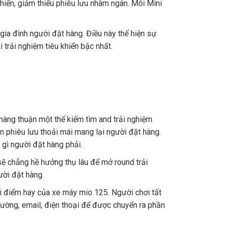
iển, giảm thiểu phiêu lưu nhàm ngán. Mỗi Mini
a đình người đặt hàng. Điều này thể hiện sự
trải nghiệm tiêu khiển bậc nhất.
hàng thuận một thể kiếm tìm and trải nghiệm
ản phiêu lưu thoải mái mang lại người đặt hàng.
 gì người đặt hàng phải.
ẽ chẳng hề hưởng thụ lâu để mở round trải
ười đặt hàng.
hái điểm hay của xe máy mio 125. Người chơi tất
đường, email, điện thoại để được chuyển ra phần