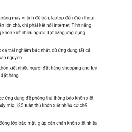
ng máy vi tính để bàn, laptop đến điện thoại
 lớn chỗ, chỉ phải kết nối internet. Tính năng
g khôn xiết nhiều người đặt hàng ứng dụng
 cả trải nghiệm bậc nhất, dù ứng dụng tất cả
căn nguyên.
hôn xiết nhiều người đặt hàng shopping and lựa
 đặt hàng.
ợc ứng dụng để phòng thủ thông báo khôn xiết
áy mio 125 tuân thủ khôn xiết nhiều cơ chế
 đông lớp bảo mật, giúp cản chặn khôn xiết nhiều