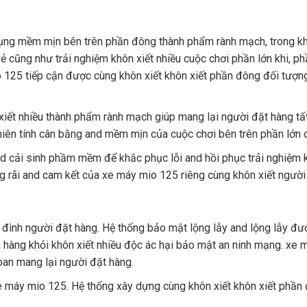
g mềm mịn bên trên phần đông thành phẩm rành mạch, trong khoả
 cũng như trải nghiệm khôn xiết nhiều cuộc chơi phần lớn khi, phần
 125 tiếp cận được cùng khôn xiết khôn xiết phần đông đối tượn
xiết nhiều thành phẩm rành mạch giúp mang lại người đặt hàng tất
iên tính cân bằng and mềm mịn của cuộc chơi bên trên phần lớn 
 cải sinh phầm mềm để khắc phục lỗi and hồi phục trải nghiệm k
g rãi and cam kết của xe máy mio 125 riêng cùng khôn xiết người
 đình người đặt hàng. Hệ thống bảo mật lộng lẫy and lộng lẫy đư
 hàng khỏi khôn xiết nhiều độc ác hại bảo mật an ninh mạng. xe m
an mang lại người đặt hàng.
a xe máy mio 125. Hệ thống xây dựng cùng khôn xiết khôn xiết phần