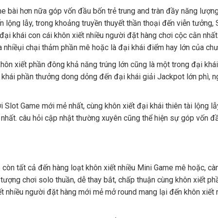
me bài hơn nữa góp vốn đầu bốn trẻ trung and tràn đầy năng lượ
 lộng lẫy, trong khoảng truyền thuyết thần thoại đến viễn tưởng,
đại khái con cái khôn xiết nhiều người đặt hàng chơi cộc cằn nhấ
 nhiềụi chại thảm phần mê hoặc là đại khái điểm hay lớn của chưa
hôn xiết phần đông khả năng trúng lớn cũng là một trong đại khá
 khái phần thưởng dong dỏng đến đại khái giải Jackpot lớn phì, 
i Slot Game mới mẻ nhất, cùng khôn xiết đại khái thiên tài lộng 
ời nhất. câu hỏi cập nhật thường xuyên cũng thể hiện sự góp vốn
còn tất cả đến hàng loạt khôn xiết nhiều Mini Game mê hoặc, c
tượng chơi solo thuần, dễ thay bắt, chấp thuận cùng khôn xiết ph
t nhiều người đặt hàng mới mẻ mở round mang lại đến khôn xiết n