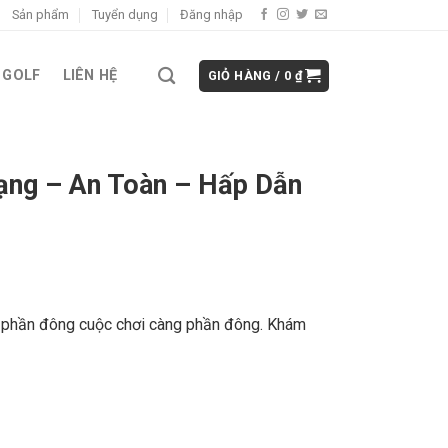
Sản phẩm
Tuyển dụng
Đăng nhập
 GOLF
LIÊN HỆ
GIỎ HÀNG /
0
₫
ạng – An Toàn – Hấp Dẫn
ết phần đông cuộc chơi càng phần đông. Khám