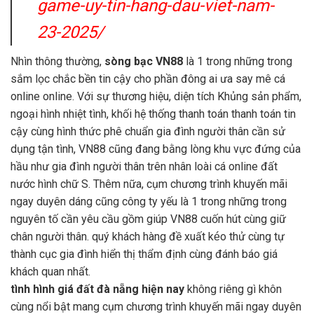
game-uy-tin-hang-dau-viet-nam-
23-2025/
Nhìn thông thường,
sòng bạc VN88
là 1 trong những trong
sắm lọc chắc bền tin cậy cho phần đông ai ưa say mê cá
online online. Với sự thương hiệu, diện tích Khủng sản phẩm,
ngoại hình nhiệt tình, khối hệ thống thanh toán thanh toán tin
cậy cùng hình thức phê chuẩn gia đình người thân cần sử
dụng tận tình, VN88 cũng đang bằng lòng khu vực đứng của
hầu như gia đình người thân trên nhân loài cá online đất
nước hình chữ S. Thêm nữa, cụm chương trình khuyến mãi
ngay duyên dáng cũng công ty yếu là 1 trong những trong
nguyên tố cần yêu cầu gồm giúp VN88 cuốn hút cùng giữ
chân người thân. quý khách hàng đề xuất kéo thử cùng tự
thành cục gia đình hiển thị thẩm định cùng đánh báo giá
khách quan nhất.
tình hình giá đất đà nẵng hiện nay
không riêng gì khôn
cùng nổi bật mang cụm chương trình khuyến mãi ngay duyên