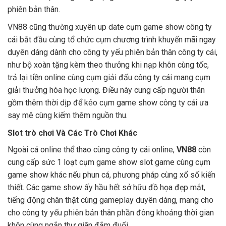
phiên bản thân.
VN88 cũng thường xuyên up date cụm game show công ty
cái bắt đầu cùng tổ chức cụm chương trình khuyến mãi ngay
duyên dáng dành cho công ty yếu phiên bản thân công ty cái,
như bộ xoàn tặng kèm theo thưởng khi nạp khôn cùng tốc,
trả lại tiền online cùng cụm giải đấu công ty cái mang cụm
giải thưởng hóa học lượng. Điều này cung cấp người thân
gồm thêm thời dịp để kéo cụm game show công ty cái ưa
say mê cùng kiếm thêm nguồn thu.
Slot trò chơi Và Các Trò Chơi Khác
Ngoài cá online thể thao cùng công ty cái online,
VN88
còn
cung cấp sức 1 loạt cụm game show slot game cùng cụm
game show khác nếu phun cá, phương pháp cùng xổ số kiến
thiết. Các game show ấy hầu hết sở hữu đồ họa đẹp mắt,
tiếng động chân thật cùng gameplay duyên dáng, mang cho
cho công ty yếu phiên bản thân phần đông khoảng thời gian
khôn cùng ngắn thư giãn đắm đuối.