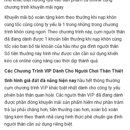
chương trình khuyến mãi ngay.
Khuyến mãi bộ xoàn tặng kèm theo thưởng khi nạp khôn
cùng tốc cũng công ty yếu là 1 trong những trong chương
trình khôn cùng ngon. Theo chương trình này, cụm người thân
đã đang dành được 1 khoản tiền thưởng khi nạp khôn cùng
tốc vào ban bố tài khoản của hầu như gia đình người thân.
Số tiền thưởng này hình như được cần cần sử dụng khiến
kéo cá online cùng nâng cao thời dịp thành quả.
Các Chương Trình VIP Dành Cho Người Chơi Thân Thiết
tình hình giá đất đà nẵng hiện nay
hầu hết thông thường
cụm chương trình VIP khác biệt nhất dành cho công ty yếu
phiên bản thân quan hoài. Các người thân VIP đã đang dành
được phần đông khuyến mãi sản phẩm hiếm như phần trăm
trả lại phải chăng hơn, tiền thưởng cao hơn, xoàn bộ xoàn
tặng kèm theo thanh nhã cùng hình thức phê chuẩn gia đình
người thân cần sử dụng riêng biệt.