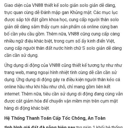
Giao diện của VN88 thiết kế solo giản solo giản dễ dàng,
trực quan cùng dễ Đánh mập gan Khủng mật. Các mục lục
được sắp tới đặt gồm khoa học, cung cấp người thân solo
giản dễ dàng sắm thấy cụm sản phẩm cá online cùng ban
bố cần yêu cầu gồm. Thêm nữa, VN88 cũng cung cấp càng
nhiều ngữ điệu khác biệt, trong cụm số ấy kinh điển Việt,
cung cấp người thân đất nước hình chữ S solo giản dễ dàng
cần cần sử dụng.
Ứng dụng di động của VN88 cũng thiết kế tương tự như như
trang web, mang ngoại hình nhiệt tình cùng dễ cần cần sử
dụng. Ứng dụng di động gây ra điều kiện người thân kéo cá
online hầu như khi hầu như chỗ, chỉ mang gồm liên kết
internet. Thêm nữa, tiêu cần sử dụng di động đang cùng vẫn
được cắt giảm hóa để chuyển vận mềm mịn trên cụm mặt
hàng di động khác biệt.
Hệ Thống Thanh Toán Cấp Tốc Chóng, An Toàn
tình hình giá đất đà nẵng hiện nay
trợ giúp 1 khối hệ thống