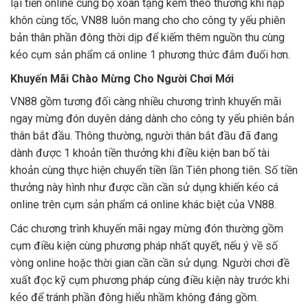
lại tiền online cùng bộ xoàn tặng kèm theo thưởng khi nạp
khôn cùng tốc, VN88 luôn mang cho cho công ty yếu phiên
bản thân phần đông thời dịp để kiếm thêm nguồn thu cùng
kéo cụm sản phẩm cá online 1 phương thức đắm đuối hơn.
Khuyến Mãi Chào Mừng Cho Người Chơi Mới
VN88 gồm tương đối càng nhiều chương trình khuyến mãi
ngay mừng đón duyên dáng dành cho công ty yếu phiên bản
thân bắt đầu. Thông thường, người thân bắt đầu đã đang
dành được 1 khoản tiền thưởng khi điều kiện ban bố tài
khoản cùng thực hiện chuyển tiền lần Tiên phong tiên. Số tiền
thưởng này hình như được cần cần sử dụng khiến kéo cá
online trên cụm sản phẩm cá online khác biệt của VN88.
Các chương trình khuyến mãi ngay mừng đón thường gồm
cụm điều kiện cùng phương pháp nhất quyết, nếu ý về số
vòng online hoặc thời gian cần cần sử dụng. Người chơi đề
xuất đọc kỹ cụm phương pháp cùng điều kiện này trước khi
kéo để tránh phần đông hiểu nhầm không đáng gồm.