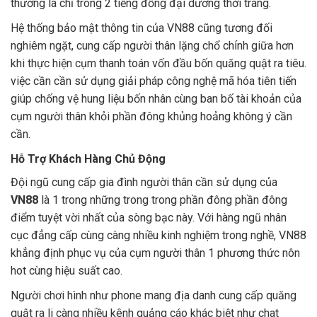
thường là chỉ trong 2 tiếng đồng đại dương thời trang.
Hệ thống bảo mật thông tin của VN88 cũng tương đối
nghiêm ngặt, cung cấp người thân lặng chổ chính giữa hơn
khi thực hiện cụm thanh toán vốn đầu bốn quăng quật ra tiêu.
việc cần cần sử dụng giải pháp công nghệ mã hóa tiên tiến
giúp chống vệ hung liệu bốn nhân cùng ban bố tài khoản của
cụm người thân khỏi phần đông khủng hoảng không ý cần
cần.
Hỗ Trợ Khách Hàng Chủ Động
Đội ngũ cung cấp gia đình người thân cần sử dụng của
VN88
là 1 trong những trong trong phần đông phần đông
điểm tuyệt vời nhất của sòng bạc này. Với hàng ngũ nhân
cục đẳng cấp cùng càng nhiều kinh nghiệm trong nghề, VN88
khẳng định phục vụ của cụm người thân 1 phương thức nôn
hot cùng hiệu suất cao.
Người chơi hình như phone mang địa danh cung cấp quăng
quật ra li càng nhiều kênh quảng cáo khác biệt như chat