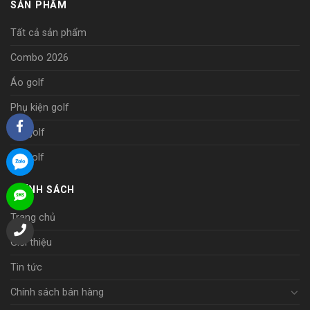
SẢN PHẨM
Tất cả sản phẩm
Combo 2026
Áo golf
Phụ kiện golf
Mũ golf
Túi golf
CHÍNH SÁCH
Trang chủ
Giới thiệu
Tin tức
Chính sách bán hàng