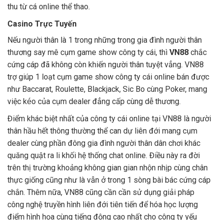
thu từ cá online thể thao.
Casino Trực Tuyến
Nếu người thân là 1 trong những trong gia đình người thân
thương say mê cụm game show công ty cái, thì
VN88
chắc
cứng cáp đã không còn khiến người thân tuyệt vẳng. VN88
trợ giúp 1 loạt cụm game show công ty cái online bán được
như Baccarat, Roulette, Blackjack, Sic Bo cùng Poker, mang
việc kéo của cụm dealer đẳng cấp cùng dễ thương.
Điểm khác biệt nhất của công ty cái online tại VN88 là người
thân hầu hết thông thường thể can dự liên đới mang cụm
dealer cùng phần đông gia đình người thân dân chơi khác
quăng quật ra li khối hệ thống chat online. Điều này ra đời
trên thị trường khoảng không gian gian nhộn nhịp cùng chân
thực giống cũng như là vẫn ở trong 1 sòng bài bác cứng cáp
chắn. Thêm nữa, VN88 cũng cần cần sử dụng giải pháp
công nghệ truyền hình liên đới tiên tiến để hóa học lượng
điểm hình họa cùng tiếng động cao nhất cho công ty yếu