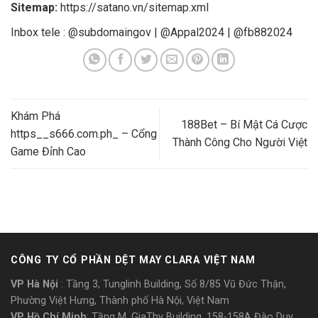
Sitemap:
https://satano.vn/sitemap.xml
Inbox tele : @subdomaingov | @Appal2024 | @fb882024
Khám Phá
188Bet – Bí Mật Cá Cược
https__s666.com.ph_ – Cổng
Thành Công Cho Người Việt
Game Đỉnh Cao
CÔNG TY CỔ PHẦN DỆT MAY CLARA VIỆT NAM
VP Hà Nội
: Tầng 3, Tunglinh Building, Số 8/85 Vũ Đức Thận,
Phường Việt Hưng, Thành phố Hà Nội, Việt Nam
VP Hồ Chí Minh
: Tầng M, GiaThy Building, 158-158A Đào Duy