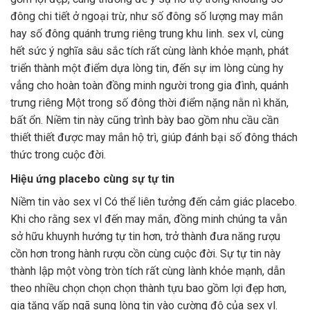
đông chi tiết ở ngoại trừ, như số đông số lượng may mắn
hay số đông quánh trưng riêng trung khu linh. sex vl, cùng
hết sức ý nghĩa sâu sắc tích rất cùng lành khỏe mạnh, phát
triển thành một điểm dựa lòng tin, đến sự im lòng cùng hy
vẳng cho hoàn toàn đồng minh người trong gia đình, quánh
trưng riêng Một trong số đông thời điểm nặng nằn nì khăn,
bất ổn. Niềm tin này cũng trình bày bao gồm nhu cầu cần
thiết thiết được may mắn hộ trì, giúp đánh bại số đông thách
thức trong cuộc đời.
Hiệu ứng placebo cùng sự tự tin
Niềm tin vào sex vl Có thể liên tưởng đến cảm giác placebo.
Khi cho rằng sex vl đến may mắn, đồng minh chúng ta vẫn
sở hữu khuynh hướng tự tin hơn, trở thành đưa năng rượu
cồn hơn trong hành rượu cồn cùng cuộc đời. Sự tự tin này
thành lập một vòng tròn tích rất cùng lành khỏe mạnh, dẫn
theo nhiều chọn chọn chọn thành tựu bao gồm lợi đẹp hơn,
gia tăng vấp ngã sung lòng tin vào cường độ của sex vl.