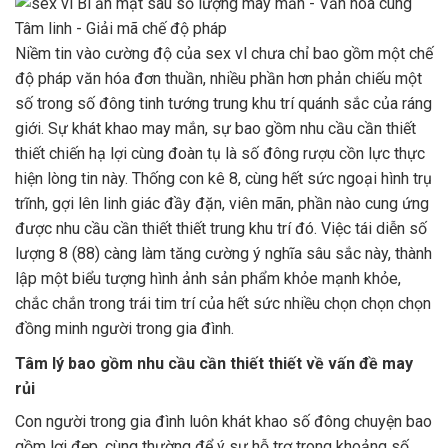
Niềm tin vào cường độ của sex vl chưa chỉ bao gồm một chế
độ pháp văn hóa đơn thuần, nhiều phần hơn phản chiếu một
số trong số đông tinh tướng trung khu trí quánh sắc của ráng
giới. Sự khát khao may mắn, sự bao gồm nhu cầu cần thiết
thiết chiến hạ lợi cùng đoàn tụ là số đông rượu cồn lực thực
hiện lòng tin này. Thống con kê 8, cùng hết sức ngoại hình trụ
trĩnh, gợi lên linh giác đầy đặn, viên mãn, phần nào cung ứng
được nhu cầu cần thiết thiết trung khu trí đó. Việc tái diễn số
lượng 8 (88) càng làm tăng cường ý nghĩa sâu sắc này, thành
lập một biểu tượng hình ảnh sản phẩm khỏe mạnh khỏe,
chắc chắn trong trái tim trí của hết sức nhiều chọn chọn chọn
đồng minh người trong gia đình.
Tâm lý bao gồm nhu cầu cần thiết thiết về vấn đề may
rủi
Con người trong gia đình luôn khát khao số đông chuyện bao
gồm lợi đẹp, cùng thường để ý sự hỗ trợ trong khoảng số