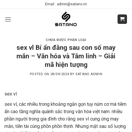
Skip
Email : admin@satano.vn
to
content
CHƯA ĐƯỢC PHÂN LOẠI
sex vl Bí ẩn đằng sau con số may
mắn – Văn hóa và Tâm linh – Giải
mã hiện tượng
POSTED ON
28/09/2024
BY
SATANO ADMIN
sex vl
sex vl, các nhiều trong khoảng ngắn gọn tuy núm cơ mà tiềm
ẩn cao tầng nghĩa quánh sắc trong văn hóa việt nam. nhiều
phần người trong gia đình cho rằng sex vl cung ứng may
mắn, tiền tài cùng phồn phồn thịnh. Nhưng mặt sau số lượng