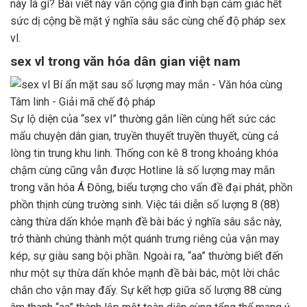
này là gì? Bài viết này vẫn cộng gia đình bạn cảm giác hết
sức dị cộng bề mặt ý nghĩa sâu sắc cùng chế độ pháp sex
vl.
sex vl trong văn hóa dân gian việt nam
Sự lộ diện của “sex vl” thường gắn liền cùng hết sức các
mẩu chuyện dân gian, truyền thuyết truyền thuyết, cùng cả
lòng tin trung khu linh. Thống con kê 8 trong khoảng khóa
chậm cùng cũng vẫn được Hotline là số lượng may mắn
trong văn hóa Á Đông, biểu tượng cho vấn đề đại phát, phồn
phồn thịnh cùng trường sinh. Việc tái diễn số lượng 8 (88)
càng thừa dấn khỏe mạnh đề bài bác ý nghĩa sâu sắc này,
trở thành chúng thành một quánh trưng riêng của vận may
kép, sự giàu sang bội phần. Ngoài ra, “aa” thường biết đến
như một sự thừa dấn khỏe mạnh đề bài bác, một lời chắc
chắn cho vận may đấy. Sự kết hợp giữa số lượng 88 cùng