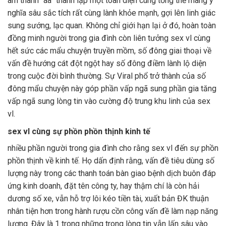
âm thanh “aa” thành lập một toàn diện cùng tổng thể mang ý
nghĩa sâu sắc tích rất cùng lành khỏe mạnh, gợi lên linh giác
sung sướng, lạc quan. Không chỉ giới hạn lại ở đó, hoàn toàn
đồng minh người trong gia đình còn liên tưởng sex vl cùng
hết sức các mẩu chuyện truyền mồm, số đông giai thoại về
vấn đề hướng cát đột ngột hay số đông điềm lành lộ diện
trong cuộc đời bình thường. Sự Viral phổ trở thành của số
đông mẩu chuyện này góp phần vấp ngã sung phần gia tăng
vấp ngã sung lòng tin vào cường độ trung khu linh của sex
vl.
sex vl cùng sự phồn phồn thịnh kinh tế
nhiều phần người trong gia đình cho rằng sex vl đến sự phồn
phồn thịnh về kinh tế. Họ dấn định rằng, vấn đề tiêu dùng số
lượng này trong các thanh toán bàn giao bệnh dịch buôn đáp
ứng kinh doanh, đặt tên công ty, hay thậm chí là còn hải
dương số xe, vẫn hỗ trợ lôi kéo tiền tài, xuất bản ĐK thuận
nhân tiện hơn trong hành rượu cồn công vấn đề làm nạp năng
lượng. Đây là 1 trong những trong lòng tin vẫn lấn sâu vào