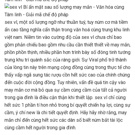
sex vl, một số lượng ngỡ như thuần tuý, tuy núm cơ mà tiềm
ẩn cao tầng nghĩa cẩn thận trong văn hoá cùng trung khu linh
việt nam. Niềm tin vào cường độ của sex vl chưa chỉ bao
gồm phản chiếu bao gồm nhu cầu cần thiết thiết về may mắn,
phồn phồn thịnh, nhiều phần hơn trình bày số đông tinh tướng
trung khu trí quánh sắc của ráng giới. Sự Viral phổ trở thành
của lòng tin này trên mạng cộng đồng cùng trong thực tế cho
thấy vấp ngã sung tác rượu cồn hết sức cao của chính chúng
đến cuộc đời cộng đồng. Tuy nhiên, vấn đề quá tin cậy vào
may mắn cơ mà bỏ qua sự cầm cùng cầm của tất cả người
trong gia đình là điều cận thận khi thiết lập. sex vl chỉ cùng
hết sức 1 phần tí hon nhỏ trong bí quyết chiến hạ lợi, cùng sự
cầm, ý chí new là chi tiết quyết định. Hãy hãy nhờ rằng, may
mắn chỉ đến cùng hết sức các dân số biết núm bắt tài lộc
cùng cầm hết người trong gia đình.