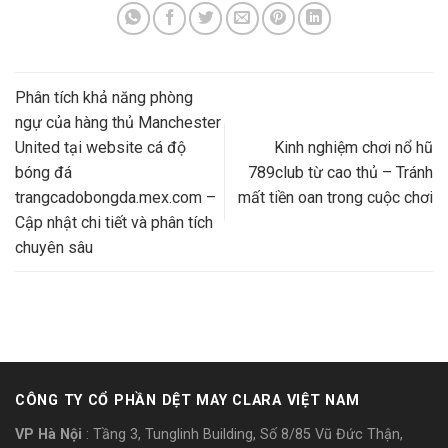
Phân tích khả năng phòng
ngự của hàng thủ Manchester
United tại website cá độ
Kinh nghiệm chơi nổ hũ
bóng đá
789club từ cao thủ – Tránh
trangcadobongda.mex.com –
mất tiền oan trong cuộc chơi
Cập nhật chi tiết và phân tích
chuyên sâu
CÔNG TY CỔ PHẦN DỆT MAY CLARA VIỆT NAM
VP Hà Nội
: Tầng 3, Tunglinh Building, Số 8/85 Vũ Đức Thận,