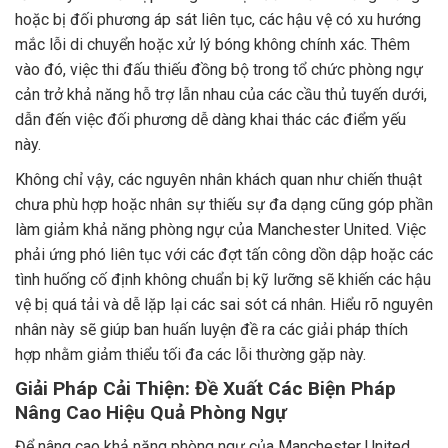
hoặc bị đối phương áp sát liên tục, các hậu vệ có xu hướng
mắc lỗi di chuyển hoặc xử lý bóng không chính xác. Thêm
vào đó, việc thi đấu thiếu đồng bộ trong tổ chức phòng ngự
cản trở khả năng hỗ trợ lẫn nhau của các cầu thủ tuyến dưới,
dẫn đến việc đối phương dễ dàng khai thác các điểm yếu
này.
Không chỉ vậy, các nguyên nhân khách quan như chiến thuật
chưa phù hợp hoặc nhân sự thiếu sự đa dạng cũng góp phần
làm giảm khả năng phòng ngự của Manchester United. Việc
phải ứng phó liên tục với các đợt tấn công dồn dập hoặc các
tình huống cố định không chuẩn bị kỹ lưỡng sẽ khiến các hậu
vệ bị quá tải và dễ lặp lại các sai sót cá nhân. Hiểu rõ nguyên
nhân này sẽ giúp ban huấn luyện đề ra các giải pháp thích
hợp nhằm giảm thiểu tối đa các lỗi thường gặp này.
Giải Pháp Cải Thiện: Đề Xuất Các Biện Pháp
Nâng Cao Hiệu Quả Phòng Ngự
Để nâng cao khả năng phòng ngự của Manchester United,