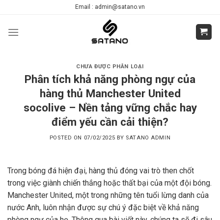
Skip
Email : admin@satano.vn
to
content
CHƯA ĐƯỢC PHÂN LOẠI
Phân tích khả năng phòng ngự của
hàng thủ Manchester United
socolive – Nền tảng vững chắc hay
điểm yếu cần cải thiện?
POSTED ON
07/02/2025
BY
SATANO ADMIN
Trong bóng đá hiện đại, hàng thủ đóng vai trò then chốt
trong việc giành chiến thắng hoặc thất bại của một đội bóng.
Manchester United, một trong những tên tuổi lừng danh của
nước Anh, luôn nhận được sự chú ý đặc biệt về khả năng
phòng ngự của họ. Thông qua bài viết này, chúng ta sẽ đi sâu