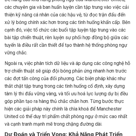
các chuyên gia và ban huấn luyện cần tập trung vào việc cải
thiện kỹ năng cá nhân của các hậu vệ, từ đọc trận đấu đến
xử lý bóng chính xác hơn trong các tình huống khẩn cấp. Bên
cạnh đó, việc tổ chức các buổi tập luyện tập trung vào các
bài tập chiến thuật, rèn luyện sự phối hợp đồng bộ giữa các
tuyến là điều rất cần thiết để tạo thành hệ thống phòng ngự
vững chắc.
Ngoài ra, việc phân tích dữ liệu và áp dụng các công nghệ hỗ
trợ chiến thuật sẽ giúp đội bóng phản ứng nhanh hơn trước
các đợt tấn công của đối phương. Các biện pháp khác như
thắt chặt tập trung trong các tình huống cố định, xây dựng
tâm lý thi đấu vững vàng, và tối ưu hoá lực lượng dự bị đều
góp phần tạo ra hàng thủ chắc chắn hơn. Từng bước thực
hiện các giải pháp này chính là chìa khoá để Manchester
United có thể duy trì phẩm chất phòng ngự ở mức cao nhất
và cạnh tranh mạnh mẽ trong chặng đường dài.
Dự Đoán và Triển Vọng: Khả Năng Phát Triển