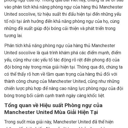
vào phân tích khả năng phòng ngự của hàng thủ Manchester
United
socolive
, từ hiệu suất thi đấu hiện tại đến những yếu
tố nội tại ảnh hưởng đến khả năng phòng ngự của họ, cùng
những đề xuất giúp đội bóng cải thiện và phát triển trong
tương lai.
Phân tích khả năng phòng ngự của hàng thủ Manchester
United socolive là quá trình khám phá các điểm mạnh, điểm
yếu, cũng như các yếu tố tác động rõ rệt đến phong độ của
đội bóng này trong mùa giải hiện tại. Thông qua đó, chúng ta
có thể thấy rõ hơn về tầm quan trọng của hàng thủ đối với
thành công chung của Manchester United, cũng như những
chiến lược phù hợp để nâng cao năng lực phòng ngự của đội
bóng trong bối cảnh cạnh tranh ngày càng khốc liệt.
Tổng quan về Hiệu suất Phòng ngự của
Manchester United Mùa Giải Hiện Tại
Trong suốt mùa giải này, Manchester United đã thể hiện