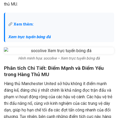
thủ MU.
Xem thêm:
Xem trực tuyến bóng đá
Hình minh họa: socolive – Xem trực tuyến bóng đá
Phân tích Chi Tiết: Điểm Mạnh và Điểm Yếu
trong Hàng Thủ MU
Hàng thủ Manchester United sở hữu không ít điểm mạnh
đáng kể, đáng chú ý nhất chính là khả năng đọc trận đấu và
phạm vi hoạt động rộng của các hậu vệ cánh. Các hậu vệ trẻ
thi đấu năng nổ, cùng với kinh nghiệm của các trung vệ dày
dạn, giúp họ hạn chế tối đa các đợt tấn công nhanh của đối
phương. Tuy nhiên, bên cạnh những điểm tích cực này, hàng