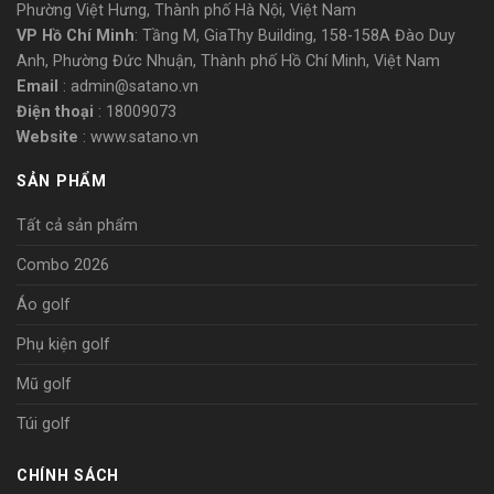
Phường Việt Hưng, Thành phố Hà Nội, Việt Nam
VP Hồ Chí Minh
: Tầng M, GiaThy Building, 158-158A Đào Duy
Anh, Phường Đức Nhuận, Thành phố Hồ Chí Minh, Việt Nam
Email
: admin@satano.vn
Điện thoại
: 18009073
Website
: www.satano.vn
SẢN PHẨM
Tất cả sản phẩm
Combo 2026
Áo golf
Phụ kiện golf
Mũ golf
Túi golf
CHÍNH SÁCH