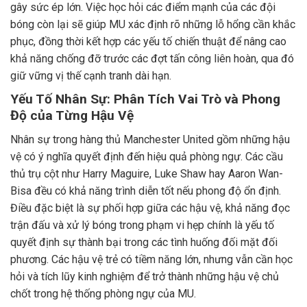
gây sức ép lớn. Việc học hỏi các điểm mạnh của các đội
bóng còn lại sẽ giúp MU xác định rõ những lỗ hổng cần khắc
phục, đồng thời kết hợp các yếu tố chiến thuật để nâng cao
khả năng chống đỡ trước các đợt tấn công liên hoàn, qua đó
giữ vững vị thế cạnh tranh dài hạn.
Yếu Tố Nhân Sự: Phân Tích Vai Trò và Phong
Độ của Từng Hậu Vệ
Nhân sự trong hàng thủ Manchester United gồm những hậu
vệ có ý nghĩa quyết định đến hiệu quả phòng ngự. Các cầu
thủ trụ cột như Harry Maguire, Luke Shaw hay Aaron Wan-
Bisa đều có khả năng trình diễn tốt nếu phong độ ổn định.
Điều đặc biệt là sự phối hợp giữa các hậu vệ, khả năng đọc
trận đấu và xử lý bóng trong phạm vi hẹp chính là yếu tố
quyết định sự thành bại trong các tình huống đối mặt đối
phương. Các hậu vệ trẻ có tiềm năng lớn, nhưng vẫn cần học
hỏi và tích lũy kinh nghiệm để trở thành những hậu vệ chủ
chốt trong hệ thống phòng ngự của MU.