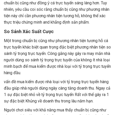
chuẩn bị cũng như đồng ý cá trực tuyến sáng láng hơn. Tuy
nhiên, yêu cầu coi sóc rằng chuẩn bị cũng như phương nhân
tiện này chỉ cần phương nhân tiện tương hỗ, không thể xác
thực triệu chứng minh and khẳng định sản phẩm.
So Sánh Xác Suất Cược
Một trong chuẩn bị cũng như phương nhân tiện tương hỗ cá
trực tuyến khác biệt quan trọng đặc biệt phương nhân tiện so
sánh tỷ trọng trực tuyến. Công gắng này gây ra may mắn nhà
người dùng so sánh tỷ trọng trực tuyến của không ít nhà loại
minh bạch để mua kiếm được nhà loại với tỷ trọng trực tuyến
hàng đầu.
vấn đề mua kiếm được nhà loại với tỷ trọng trực tuyến hàng
đầu giúp nhà người dùng ngày càng tăng doanh thu. Ngay cả
1 sự đặc biệt nhỏ về tỷ trọng trực tuyến Rất với thể gây ra 1
sự đặc biệt Khủng về doanh thu trong lâu năm hạn.
Người chơi siêu với khả năng mua thấy chuẩn bị cũng như