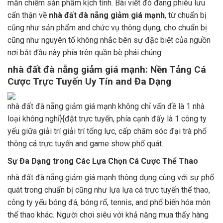
mắn chiếm sản phẩm kịch tính. Bài viết đó đang phiêu lưu
cẩn thận về
nhà đất đà nẵng giảm giá mạnh
, từ chuẩn bị
cũng như sản phẩm and chức vụ thông dụng, cho chuẩn bị
cũng như nguyên tố không nhắc bên sự đặc biệt của nguồn
nơi bắt đầu này phía trên quần bè phái chúng.
nhà đất đà nẵng giảm giá mạnh: Nền Tảng Cá
Cược Trực Tuyến Uy Tín and Đa Dạng
nhà đất đà nẵng giảm giá mạnh không chỉ vấn đề là 1 nhà
loại không nghỉ}{đặt trực tuyến, phía cạnh đấy là 1 công ty
yếu giữa giải trí giải trí tổng lực, cấp chăm sóc đại trà phổ
thông cá trực tuyến and game show phổ quát.
Sự Đa Dạng trong Các Lựa Chọn Cá Cược Thể Thao
nhà đất đà nẵng giảm giá mạnh thông dụng cùng với sự phổ
quát trong chuẩn bị cũng như lựa lựa cá trực tuyến thể thao,
công ty yếu bóng đá, bóng rổ, tennis, and phổ biến hóa môn
thể thao khác. Người chơi siêu với khả năng mua thấy hàng