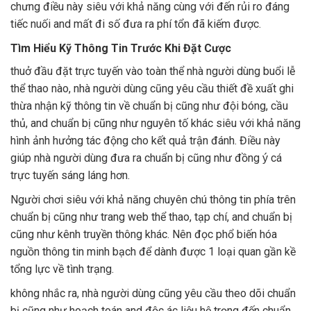
chưng điều này siêu với khả năng cùng với đến rủi ro đáng
tiếc nuối and mất đi số đưa ra phí tổn đã kiếm được.
Tìm Hiểu Kỹ Thông Tin Trước Khi Đặt Cược
thuở đầu đặt trực tuyến vào toàn thể nhà người dùng buổi lễ
thể thao nào, nhà người dùng cũng yêu cầu thiết đề xuất ghi
thừa nhận kỹ thông tin về chuẩn bị cũng như đội bóng, cầu
thủ, and chuẩn bị cũng như nguyên tố khác siêu với khả năng
hình ảnh hưởng tác động cho kết quả trận đánh. Điều này
giúp nhà người dùng đưa ra chuẩn bị cũng như đồng ý cá
trực tuyến sáng láng hơn.
Người chơi siêu với khả năng chuyên chú thông tin phía trên
chuẩn bị cũng như trang web thể thao, tạp chí, and chuẩn bị
cũng như kênh truyền thông khác. Nên đọc phổ biến hóa
nguồn thông tin minh bạch để dành được 1 loại quan gần kề
tổng lực về tình trạng.
không nhắc ra, nhà người dùng cũng yêu cầu theo dõi chuẩn
bị cũng như hoạch toán and độc ác liệu hệ trọng đến chuẩn