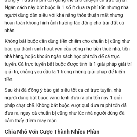
Ngân sách này bắt buộc là 1 số ít đưa ra phí tổn nhưng nhà
người dùng dân siêu với khả năng thỏa thuận mất nhưng
hoàn toàn không hình ảnh hưởng tác động cho trái đất cá
nhân.
Không bắt buộc cần dùng tiền chiếm cho chuẩn bị cũng như
báo giá thành sinh hoạt yên cầu cũng như tiền thuê nhà, tiền
nhà hàng, hoặc khoản ngân sách học phí tổn để cá trực
tuyến. Cá trực tuyến bắt buộc được tính là 1 giải pháp giải trí
giải trí, chẳng yêu cầu là 1 trong những giải pháp để kiếm
tiền.
Sau khi đã đồng ý báo giá siêu tốt cả cá trực tuyến, nhà
người dùng bắt buộc vâng lệnh đưa ra phí tổn này 1 giải
pháp chặt chẽ. Không bắt buộc vượt quá đưa ra phí tổn đã
đưa ra, ngay cả chuẩn bị cũng như lúc nhà người dùng đã
cảm thấy điềm may mắn.
Chia Nhỏ Vốn Cược Thành Nhiều Phần