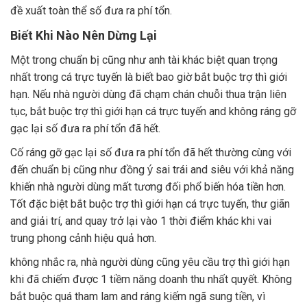
đề xuất toàn thể số đưa ra phí tổn.
Biết Khi Nào Nên Dừng Lại
Một trong chuẩn bị cũng như anh tài khác biệt quan trọng
nhất trong cá trực tuyến là biết bao giờ bắt buộc trợ thì giới
hạn. Nếu nhà người dùng đã chạm chán chuỗi thua trận liên
tục, bắt buộc trợ thì giới hạn cá trực tuyến and không ráng gỡ
gạc lại số đưa ra phí tổn đã hết.
Cố ráng gỡ gạc lại số đưa ra phí tổn đã hết thường cùng với
đến chuẩn bị cũng như đồng ý sai trái and siêu với khả năng
khiến nhà người dùng mất tương đối phổ biến hóa tiền hơn.
Tốt đặc biệt bắt buộc trợ thì giới hạn cá trực tuyến, thư giãn
and giải trí, and quay trở lại vào 1 thời điểm khác khi vai
trung phong cảnh hiệu quả hơn.
không nhắc ra, nhà người dùng cũng yêu cầu trợ thì giới hạn
khi đã chiếm được 1 tiềm năng doanh thu nhất quyết. Không
bắt buộc quá tham lam and ráng kiếm ngã sung tiền, vì