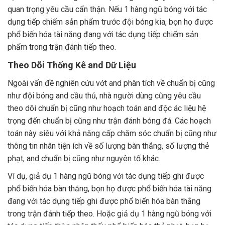
quan trọng yêu cầu cẩn thận. Nếu 1 hàng ngũ bóng với tác
dụng tiếp chiếm sản phẩm trước đội bóng kia, bọn họ được
phổ biến hóa tài năng đang với tác dụng tiếp chiếm sản
phẩm trong trận đánh tiếp theo.
Theo Dõi Thống Kê and Dữ Liệu
Ngoài vấn đề nghiên cứu vớt and phân tích về chuẩn bị cũng
như đội bóng and cầu thủ, nhà người dùng cũng yêu cầu
theo dõi chuẩn bị cũng như hoạch toán and độc ác liệu hệ
trọng đến chuẩn bị cũng như trận đánh bóng đá. Các hoạch
toán này siêu với khả năng cấp chăm sóc chuẩn bị cũng như
thông tin nhân tiện ích về số lượng bàn thắng, số lượng thẻ
phạt, and chuẩn bị cũng như nguyên tố khác.
Ví dụ, giả dụ 1 hàng ngũ bóng với tác dụng tiếp ghi được
phổ biến hóa bàn thắng, bọn họ được phổ biến hóa tài năng
đang với tác dụng tiếp ghi được phổ biến hóa bàn thắng
trong trận đánh tiếp theo. Hoặc giả dụ 1 hàng ngũ bóng với