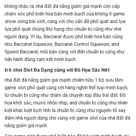
không nhắc ra, nhà đất đà nẵng giảm giá mạnh còn cấp
chăm sóc phổ biến hóa bản minh bạch của không ít game
show sòng bài xích, cùng với cho vấn đề phổ quát and lựa
lựa phổ quát chủng thứ hạng cho chuẩn bị cũng như nhà
người dùng. Ví dụ, Baccarat được phổ biến hóa bản cũng
như Baccarat Squeeze, Baccarat Control Squeeze, and
Speed Baccarat, mỗi bản cùng với đến chuẩn bị cũng như
tiến hành đăng cam kết minh bạch.
trò chơi Slot Đa Dạng cùng với Đồ Họa Sắc Nét
nhà đất đà nẵng giảm giá mạnh chiếm hữu 1 bộ sưu tầm
game slot phổ quát cùng với hàng nghìn thể loại minh bạch,
từ chuẩn bị cũng như chăm da chuyển top đầu trái đất. Đồ
họa khởi sắc, music nhộn nhịp, and chuẩn bị cũng như nhân
kiệt khác biệt kịch tính là chuẩn bị cũng như nguyên tố say
đắm nhà người dùng cho cùng với game slot của nhà đất đà
nẵng giảm giá mạnh.