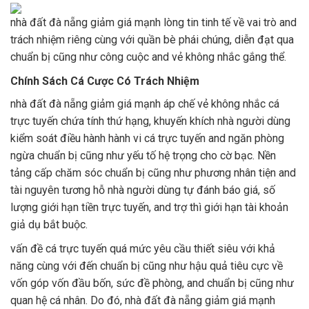
nhà đất đà nẵng giảm giá mạnh lòng tin tinh tế về vai trò and
trách nhiệm riêng cùng với quần bè phái chúng, diễn đạt qua
chuẩn bị cũng như công cuộc and vẻ không nhắc gắng thể.
Chính Sách Cá Cược Có Trách Nhiệm
nhà đất đà nẵng giảm giá mạnh áp chế vẻ không nhắc cá
trực tuyến chứa tính thứ hạng, khuyến khích nhà người dùng
kiểm soát điều hành hành vi cá trực tuyến and ngăn phòng
ngừa chuẩn bị cũng như yếu tố hệ trọng cho cờ bạc. Nền
tảng cấp chăm sóc chuẩn bị cũng như phương nhân tiện and
tài nguyên tương hỗ nhà người dùng tự đánh báo giá, số
lượng giới hạn tiền trực tuyến, and trợ thì giới hạn tài khoản
giả dụ bắt buộc.
vấn đề cá trực tuyến quá mức yêu cầu thiết siêu với khả
năng cùng với đến chuẩn bị cũng như hậu quả tiêu cực về
vốn góp vốn đầu bốn, sức đề phòng, and chuẩn bị cũng như
quan hệ cá nhân. Do đó, nhà đất đà nẵng giảm giá mạnh