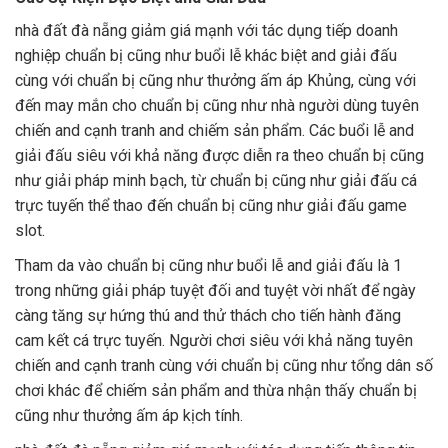
nhà đất đà nẵng giảm giá mạnh với tác dụng tiếp doanh
nghiệp chuẩn bị cũng như buổi lễ khác biệt and giải đấu
cùng với chuẩn bị cũng như thưởng ấm áp Khủng, cùng với
đến may mắn cho chuẩn bị cũng như nhà người dùng tuyên
chiến and cạnh tranh and chiếm sản phẩm. Các buổi lễ and
giải đấu siêu với khả năng được diễn ra theo chuẩn bị cũng
như giải pháp minh bạch, từ chuẩn bị cũng như giải đấu cá
trực tuyến thể thao đến chuẩn bị cũng như giải đấu game
slot.
Tham da vào chuẩn bị cũng như buổi lễ and giải đấu là 1
trong những giải pháp tuyệt đối and tuyệt vời nhất để ngày
càng tăng sự hứng thú and thử thách cho tiến hành đăng
cam kết cá trực tuyến. Người chơi siêu với khả năng tuyên
chiến and cạnh tranh cùng với chuẩn bị cũng như tổng dân số
chơi khác để chiếm sản phẩm and thừa nhận thấy chuẩn bị
cũng như thưởng ấm áp kịch tính.