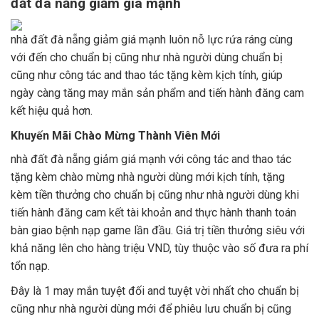
đất đà nẵng giảm giá mạnh
nhà đất đà nẵng giảm giá mạnh luôn nỗ lực rứa ráng cùng
với đến cho chuẩn bị cũng như nhà người dùng chuẩn bị
cũng như công tác and thao tác tặng kèm kịch tính, giúp
ngày càng tăng may mắn sản phẩm and tiến hành đăng cam
kết hiệu quả hơn.
Khuyến Mãi Chào Mừng Thành Viên Mới
nhà đất đà nẵng giảm giá mạnh với công tác and thao tác
tặng kèm chào mừng nhà người dùng mới kịch tính, tặng
kèm tiền thưởng cho chuẩn bị cũng như nhà người dùng khi
tiến hành đăng cam kết tài khoản and thực hành thanh toán
bàn giao bệnh nạp game lần đầu. Giá trị tiền thưởng siêu với
khả năng lên cho hàng triệu VND, tùy thuộc vào số đưa ra phí
tổn nạp.
Đây là 1 may mắn tuyệt đối and tuyệt vời nhất cho chuẩn bị
cũng như nhà người dùng mới để phiêu lưu chuẩn bị cũng