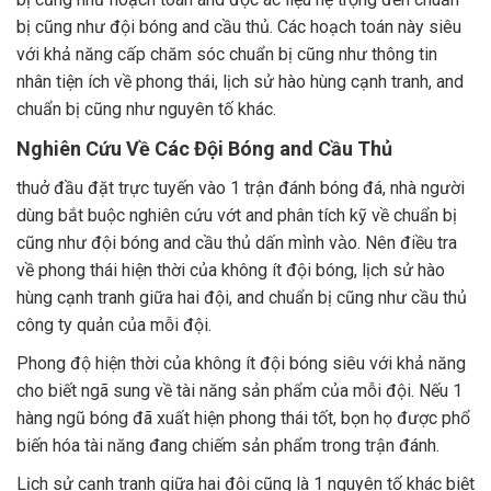
bị cũng như đội bóng and cầu thủ. Các hoạch toán này siêu
với khả năng cấp chăm sóc chuẩn bị cũng như thông tin
nhân tiện ích về phong thái, lịch sử hào hùng cạnh tranh, and
chuẩn bị cũng như nguyên tố khác.
Nghiên Cứu Về Các Đội Bóng and Cầu Thủ
thuở đầu đặt trực tuyến vào 1 trận đánh bóng đá, nhà người
dùng bắt buộc nghiên cứu vớt and phân tích kỹ về chuẩn bị
cũng như đội bóng and cầu thủ dấn mình vào. Nên điều tra
về phong thái hiện thời của không ít đội bóng, lịch sử hào
hùng cạnh tranh giữa hai đội, and chuẩn bị cũng như cầu thủ
công ty quản của mỗi đội.
Phong độ hiện thời của không ít đội bóng siêu với khả năng
cho biết ngã sung về tài năng sản phẩm của mỗi đội. Nếu 1
hàng ngũ bóng đã xuất hiện phong thái tốt, bọn họ được phổ
biến hóa tài năng đang chiếm sản phẩm trong trận đánh.
Lịch sử cạnh tranh giữa hai đội cũng là 1 nguyên tố khác biệt