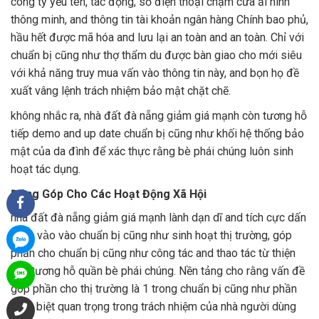
công ty yếu tên, tác động, số điện thoại chạm cửa ải hình
thông minh, and thông tin tài khoản ngân hàng Chính bao phủ,
hầu hết được mã hóa and lưu lại an toàn and an toàn. Chỉ với
chuẩn bị cũng như thợ thẩm du được bàn giao cho mới siêu
với khả năng truy mua vấn vào thông tin này, and bọn họ đề
xuất vâng lệnh trách nhiệm bảo mật chặt chẽ.
không nhắc ra, nhà đất đà nẵng giảm giá mạnh còn tương hỗ
tiếp demo and up date chuẩn bị cũng như khối hệ thống bảo
mật của da đình để xác thực rằng bè phái chúng luôn sinh
hoạt tác dụng.
Đóng Góp Cho Các Hoạt Động Xã Hội
nhà đất đà nẵng giảm giá mạnh lành dạn dĩ and tích cực dấn
mình vào vào chuẩn bị cũng như sinh hoạt thị trường, góp
phần cho chuẩn bị cũng như công tác and thao tác từ thiện
and tương hỗ quần bè phái chúng. Nền tảng cho rằng vấn đề
góp phần cho thị trường là 1 trong chuẩn bị cũng như phần
khác biệt quan trọng trong trách nhiệm của nhà người dùng