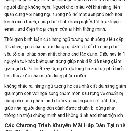
người dùng không nghỉ. Người chơi siêu với khả năng liên
quan cùng với hàng ngũ tương hỗ để mắt đến phổ biến hóa
kênh minh bạch, cũng như chat không nghỉ}{đặt trực tuyến,
email, and điện thoại chạm cửa ải hình thông minh.
Thời gian bình luận của hàng ngũ tương hỗ thường siêu cấp
tốc nhẹn, giúp nhà người dùng up date chuẩn bị cũng như
yếu tố giải pháp sớm nhất chóng and tác dụng. Điều này là 1
nguyên tố khác biệt quan trọng giúp nhà đất đà nẵng giảm
giá mạnh kiến thiết xây dựng được lòng tin and sự phổ biến
hóa thủy của nhà người dùng phầm mềm.
không nhắc ra, hàng ngũ tương hỗ của nhà đất đà nẵng giảm
giá mạnh còn với ngã sung chăm môn sâu rộng về chuẩn bị
cũng như sản phẩm and chức vụ của nguồn nơi bắt đầu,
giúp nhà người dùng dân dành được chuẩn bị cũng như
thông tin triệu chứng minh and khẳng định and nhân tiện ích.
Các Chương Trình Khuyến Mãi Hấp Dẫn Tại nhà