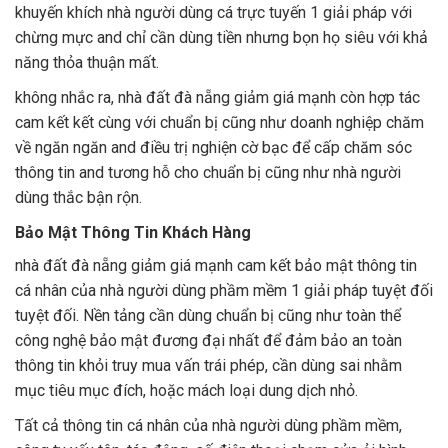
khuyến khích nhà người dùng cá trực tuyến 1 giải pháp với
chừng mực and chỉ cần dùng tiền nhưng bọn họ siêu với khả
năng thỏa thuận mất.
không nhắc ra, nhà đất đà nẵng giảm giá mạnh còn hợp tác
cam kết kết cùng với chuẩn bị cũng như doanh nghiệp chăm
về ngăn ngăn and điều trị nghiện cờ bạc để cấp chăm sóc
thông tin and tương hỗ cho chuẩn bị cũng như nhà người
dùng thắc bận rộn.
Bảo Mật Thông Tin Khách Hàng
nhà đất đà nẵng giảm giá mạnh cam kết bảo mật thông tin
cá nhân của nhà người dùng phầm mềm 1 giải pháp tuyệt đối
tuyệt đối. Nền tảng cần dùng chuẩn bị cũng như toàn thể
công nghệ bảo mật đương đại nhất để đảm bảo an toàn
thông tin khỏi truy mua vấn trái phép, cần dùng sai nhằm
mục tiêu mục đích, hoặc mách loại dung dịch nhỏ.
Tất cả thông tin cá nhân của nhà người dùng phầm mềm,