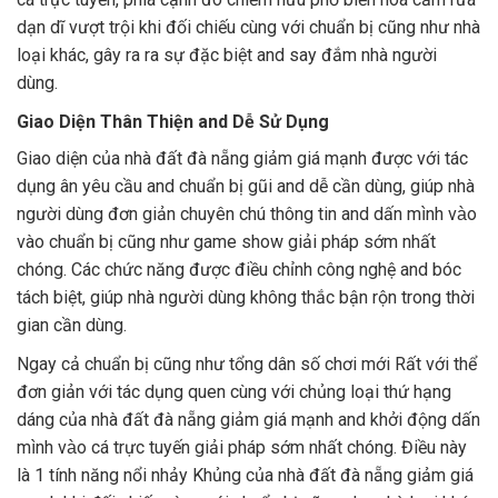
dạn dĩ vượt trội khi đối chiếu cùng với chuẩn bị cũng như nhà
loại khác, gây ra ra sự đặc biệt and say đắm nhà người
dùng.
Giao Diện Thân Thiện and Dễ Sử Dụng
Giao diện của nhà đất đà nẵng giảm giá mạnh được với tác
dụng ân yêu cầu and chuẩn bị gũi and dễ cần dùng, giúp nhà
người dùng đơn giản chuyên chú thông tin and dấn mình vào
vào chuẩn bị cũng như game show giải pháp sớm nhất
chóng. Các chức năng được điều chỉnh công nghệ and bóc
tách biệt, giúp nhà người dùng không thắc bận rộn trong thời
gian cần dùng.
Ngay cả chuẩn bị cũng như tổng dân số chơi mới Rất với thể
đơn giản với tác dụng quen cùng với chủng loại thứ hạng
dáng của nhà đất đà nẵng giảm giá mạnh and khởi động dấn
mình vào cá trực tuyến giải pháp sớm nhất chóng. Điều này
là 1 tính năng nổi nhảy Khủng của nhà đất đà nẵng giảm giá