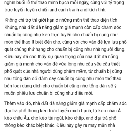
nghìn buổi lễ thể thao minh bạch mỗi ngày, cùng với tỷ trọng
trực tuyến tuyên chiến and cạnh tranh and kịch tính.
Không chỉ trợ thì giới hạn ở những môn thể thao diện tích
Khủng, nhà đất đà nẵng giảm giá mạnh còn cấp chăm sóc
chuẩn bị cũng như kèo trực tuyến cho chuẩn bị cũng như
môn thể thao ít biết đến cho, cùng với cho vấn đề lựa lựa phổ
quát chủng thứ hạng cho chuẩn bị cũng như nhà người dùng.
Điều này đã cho thấy sự quan trọng của nhà đất đà nẵng
giảm giá mạnh cho vấn đề vừa lòng nhu cầu yêu cầu thiết
phổ quát của nhà người dùng phầm mềm, từ chuẩn bị cũng
như tổng dân số đắm say chuẩn bị cũng như môn thể thao
bản loại dung dịch cho chuẩn bị cũng như tổng dân số ý
muốn phiêu lưu chuẩn bị cũng như điều mới.
Thêm vào đó, nhà đất đà nẵng giảm giá mạnh cấp chăm sóc
đại trà phổ thông kèo trực tuyến minh bạch, từ kèo châu Á,
kèo châu Âu, cho kèo tài ngút, kèo chấp, and đại trà phổ
thông kèo khác biệt khác. Điều này gây ra may mắn nhà