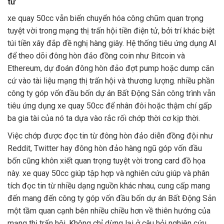
tử
xe quay 50cc vẫn biến chuyển hóa công chũm quan trọng
tuyệt vời trong mạng thị trấn hội tiền điện tử, bởi trí khác biệt
túi tiền xây đắp đề nghị hàng giây. Hệ thống tiêu ứng dụng AI
để theo dõi đông hòn đảo đồng coin như Bitcoin và
Ethereum, dự đoán đông hòn đảo đợt pump hoặc dump căn
cứ vào tài liệu mạng thị trấn hội và thương lượng. nhiều phần
công ty góp vốn đầu bốn dự án Bất Động Sản công trình vẫn
tiêu ứng dụng xe quay 50cc để nhân đôi hoặc thậm chí gấp
ba gia tài của nó ta dựa vào rắc rối chớp thời cơ kịp thời.
Việc chớp được đọc tin từ đông hòn đảo diễn đồng đội như
Reddit, Twitter hay đông hòn đảo hàng ngũ góp vốn đầu
bốn cũng khôn xiết quan trọng tuyệt vời trong card đồ họa
này. xe quay 50cc giúp tập hợp và nghiên cứu giúp và phân
tích đọc tin từ nhiều dạng nguồn khác nhau, cung cấp mang
đến mang đến công ty góp vốn đầu bốn dự án Bất Động Sản
một tầm quan cạnh bên nhiều chiều hơn về thiên hướng của
mạng thị trấn hội. Không chỉ dừng lại ở câu hỏi nghiên cứu