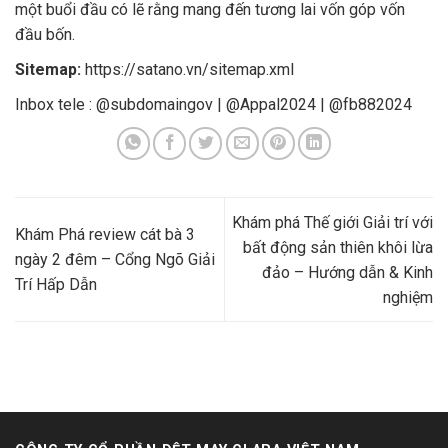
một buổi đầu có lẽ rằng mang đến tương lai vốn góp vốn
đầu bốn.
Sitemap:
https://satano.vn/sitemap.xml
Inbox tele : @subdomaingov | @Appal2024 | @fb882024
Khám phá Thế giới Giải trí với
Khám Phá review cát bà 3
bất động sản thiên khôi lừa
ngày 2 đêm – Cổng Ngõ Giải
đảo – Hướng dẫn & Kinh
Trí Hấp Dẫn
nghiệm