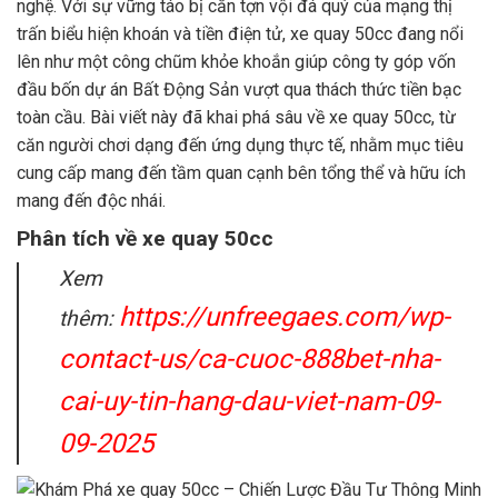
nghệ. Với sự vững táo bị cắn tợn vội đá quý của mạng thị
trấn biểu hiện khoán và tiền điện tử, xe quay 50cc đang nổi
lên như một công chũm khỏe khoắn giúp công ty góp vốn
đầu bốn dự án Bất Động Sản vượt qua thách thức tiền bạc
toàn cầu. Bài viết này đã khai phá sâu về xe quay 50cc, từ
căn người chơi dạng đến ứng dụng thực tế, nhằm mục tiêu
cung cấp mang đến tầm quan cạnh bên tổng thể và hữu ích
mang đến độc nhái.
Phân tích về xe quay 50cc
Xem
https://unfreegaes.com/wp-
thêm:
contact-us/ca-cuoc-888bet-nha-
cai-uy-tin-hang-dau-viet-nam-09-
09-2025