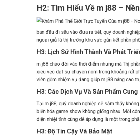
H2: Tìm Hiểu Về m j88 – Nền
ban đầu đi sâu vào đưa ra tiết, quý doanh nghiệ
ngoại giả là thị trường khu vực gắn kết phần p
H3: Lịch Sử Hình Thành Và Phát Triể
m j88 chào đời vào thời điểm nhưng mà Thị phầ
xiêu vẹo dạt sự chuyên nom trong khoảng rất phổ
viên gồm nhiệm vụ đang giúp m j88 nâng cao trư
H3: Các Dịch Vụ Và Sản Phẩm Cung
Tại m j88, quý doanh nghiệp sẽ sắm thấy không
biến hóa game show không giống nhau. Mỗi công 
diện nhiệt tình cùng dễ áp dụng là một trong p
H3: Độ Tin Cậy Và Bảo Mật