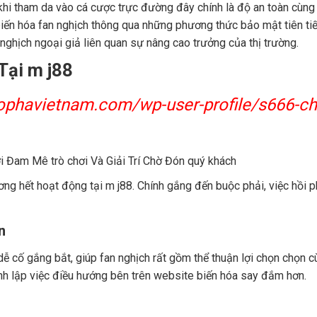
khi tham da vào cá cược trực đường đây chính là độ an toàn cùng 
iến hóa fan nghịch thông qua những phương thức bảo mật tiên tiến
 nghịch ngoại giả liên quan sự nâng cao trưởng của thị trường.
Tại m j88
ophavietnam.com/wp-user-profile/s666-choi
ơng hết hoạt động tại m j88. Chính gắng đến buộc phải, việc hồi 
n
 dễ cố gắng bắt, giúp fan nghịch rất gồm thể thuận lợi chọn chọ
ành lập việc điều hướng bên trên website biến hóa say đắm hơn.