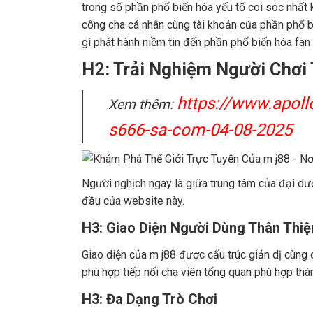
trong số phần phổ biến hóa yếu tố coi sóc nhất 
công cha cá nhân cùng tài khoản của phần phổ b
gì phát hành niềm tin đến phần phổ biến hóa fan
H2: Trải Nghiệm Người Chơi 
https://www.apoll
Xem thêm:
s666-sa-com-04-08-2025
Người nghịch ngay là giữa trung tâm của đại dư
đầu của website này.
H3: Giao Diện Người Dùng Thân Thiệ
Giao diện của m j88 được cấu trúc giản dị cùng
phù hợp tiếp nối cha viên tổng quan phù hợp th
H3: Đa Dạng Trò Chơi