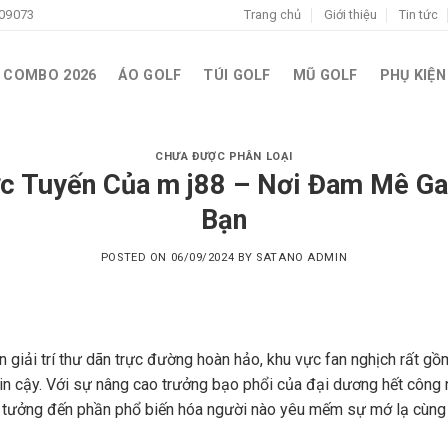
09073
Trang chủ
Giới thiệu
Tin tức
COMBO 2026
ÁO GOLF
TÚI GOLF
MŨ GOLF
PHỤ KIỆN
CHƯA ĐƯỢC PHÂN LOẠI
c Tuyến Của m j88 – Nơi Đam Mê Ga
Bạn
POSTED ON
06/09/2024
BY
SATANO ADMIN
n giải trí thư dãn trực đường hoàn hảo, khu vực fan nghịch rất 
in cậy. Với sự nâng cao trưởng bạo phổi của đại dương hết công
ý tưởng đến phần phổ biến hóa người nào yêu mếm sự mớ lạ cùng