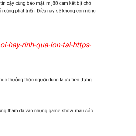
tin cậy cùng bảo mật. m j88 cam kết bịt chở
 cùng phát triển. Điều này sẽ không còn riêng
-hay-rinh-qua-lon-tai-https-
phục thưởng thức người dùng là ưu tiên đứng
n cùng tham da vào những game show. màu sắc