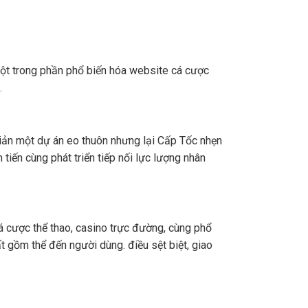
 một trong phần phổ biến hóa website cá cược
.
iản một dự án eo thuôn nhưng lại Cấp Tốc nhẹn
iến cùng phát triển tiếp nối lực lượng nhân
 cược thể thao, casino trực đường, cùng phổ
 gồm thể đến người dùng. điều sệt biệt, giao