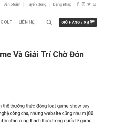
Sản phẩm
Tuyển dụng
Đăng nhập
 GOLF
LIÊN HỆ
GIỎ HÀNG /
0
₫
me Và Giải Trí Chờ Đón
gồm thể thưởng thức đồng loạt game show say
 nghệ công cha, những website cũng như m j88
 độc đáo cùng thách thức trong quốc tế game