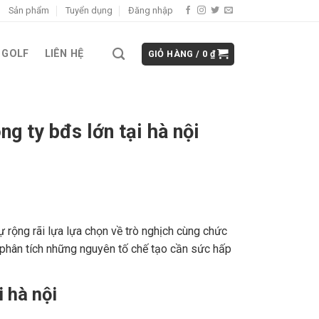
Sản phẩm
Tuyển dụng
Đăng nhập
 GOLF
LIÊN HỆ
GIỎ HÀNG /
0
₫
g ty bđs lớn tại hà nội
ự rộng rãi lựa lựa chọn về trò nghịch cùng chức
g phân tích những nguyên tố chế tạo cần sức hấp
 hà nội