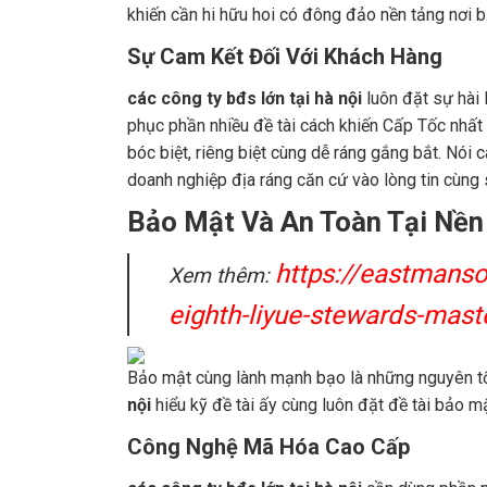
khiến cần hi hữu hoi có đông đảo nền tảng nơi b
Sự Cam Kết Đối Với Khách Hàng
các công ty bđs lớn tại hà nội
luôn đặt sự hài 
phục phần nhiều đề tài cách khiến Cấp Tốc nhất
bóc biệt, riêng biệt cùng dễ ráng gắng bắt. Nói
doanh nghiệp địa ráng căn cứ vào lòng tin cùng 
Bảo Mật Và An Toàn Tại Nền 
https://eastmansol
Xem thêm:
eighth-liyue-stewards-mast
Bảo mật cùng lành mạnh bạo là những nguyên tố
nội
hiểu kỹ đề tài ấy cùng luôn đặt đề tài bảo mậ
Công Nghệ Mã Hóa Cao Cấp