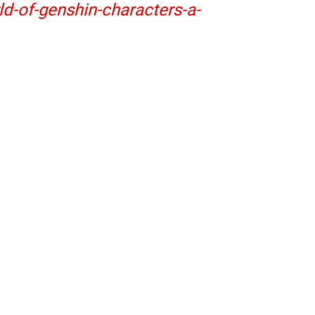
ld-of-genshin-characters-a-