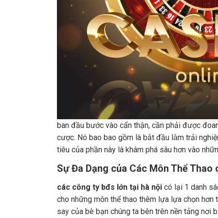
ban đầu bước vào cẩn thận, cần phải được đoan
cược. Nó bao bao gồm là bắt đầu làm trải ngh
tiêu của phần này là khám phá sâu hơn vào những
Sự Đa Dạng của Các Môn Thể Thao c
các công ty bđs lớn tại hà nội
có lại 1 danh s
cho những môn thể thao thêm lựa lựa chọn hơn 
say của bè bạn chúng ta bên trên nền tảng nơi bắ