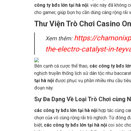
công ty bđs lớn tại hà nội
. việc này đã không 
cho gamer, giúp bọn họ cần dùng càng rộng rãi v
Thư Viện Trò Chơi Casino Onl
https://chamonixp
Xem thêm:
the-electro-catalyst-in-tey
Bên cạnh cá cược thể thao,
các công ty bđs lớn
nghịch truyền thống lịch sử dân tộc như baccara
tại hà nội
được phục vụ phần nhiều nhu cầu tiêu
đoạn này.
Sự Đa Dạng Về Loại Trò Chơi cùng 
các công ty bđs lớn tại hà nội
hợp tác cùng cam
chọn của vô cùng rộng rãi trò nghịch. Từ đông đ
biệt,
các công ty bđs lớn tại hà nội
coi sóc cho