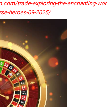
en.com/trade-exploring-the-enchanting-wor
erse-heroes-09-2025/