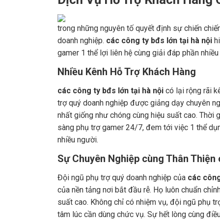
trong những nguyên tố quyết định sự chiến chiến
doanh nghiệp.
các công ty bđs lớn tại hà nội
hi
gamer 1 thể lợi liên hệ cùng giải đáp phần nhiều
Nhiều Kênh Hỗ Trợ Khách Hàng
các công ty bđs lớn tại hà nội
có lại rộng rãi 
trợ quý doanh nghiệp được giảng dạy chuyên ngh
nhất giống như chóng cùng hiệu suất cao. Thời g
sàng phụ trợ gamer 24/7, đem tới việc 1 thể dụn
nhiều người.
Sự Chuyên Nghiệp cùng Thân Thiện 
Đội ngũ phụ trợ quý doanh nghiệp của
các công 
của nền tảng nơi bắt đầu rễ. Họ luôn chuẩn chỉ
suất cao. Không chỉ có nhiệm vụ, đội ngũ phụ tr
tâm lúc cần dùng chức vụ. Sự hết lòng cùng điề