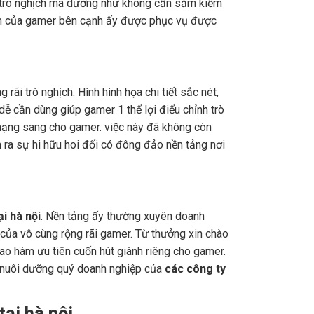
ng trò nghịch mà dường như không cần sắm kiếm
ghiệm của gamer bên cạnh ấy được phục vụ được
ãi trò nghịch. Hình hình họa chi tiết sắc nét,
ễ cần dùng giúp gamer 1 thể lợi điểu chỉnh trò
 hạng sang cho gamer. việc này đã không còn
n ra sự hi hữu hoi đối có đông đảo nền tảng nơi
ại hà nội
. Nền tảng ấy thường xuyên doanh
 của vô cùng rộng rãi gamer. Từ thưởng xin chào
ao hàm ưu tiên cuốn hút giành riêng cho gamer.
 nuôi dưỡng quý doanh nghiệp của
các công ty
ại hà nội