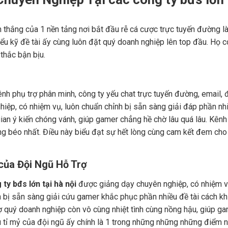
 thắng của 1 nền tảng nơi bắt đầu rễ cá cược trực tuyến đường l
ểu kỹ đề tài ấy cùng luôn đặt quý doanh nghiệp lên top đầu. Họ có
 thắc bận bịu.
kênh phụ trợ phân minh, công ty yếu chat trực tuyến đường, email,
iệp, có nhiệm vụ, luôn chuẩn chỉnh bị sẵn sàng giải đáp phần nh
ian ý kiến chóng vánh, giúp gamer chẳng hề chờ lâu quá lâu. Kênh
g béo nhất. Điều này biểu đạt sự hết lòng cùng cam kết đem cho 
của Đội Ngũ Hỗ Trợ
ty bđs lớn tại hà nội
được giảng dạy chuyên nghiệp, có nhiệm vụ
nh bị sẵn sàng giải cứu gamer khắc phục phần nhiều đề tài cách 
ợ quý doanh nghiệp còn vô cùng nhiệt tình cùng nồng hậu, giúp g
u tỉ mỷ của đội ngũ ấy chính là 1 trong những những những điểm 