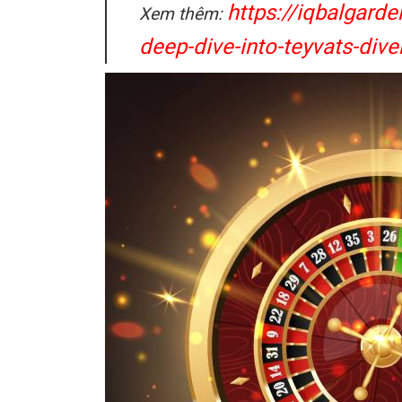
https://iqbalgard
Xem thêm:
deep-dive-into-teyvats-div