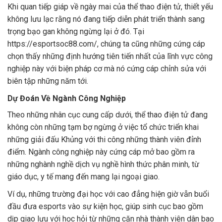
Khi quan tiếp giáp về ngày mai của thể thao điện tử, thiết yếu
không lưu lạc rằng nó đang tiếp diễn phát triển thành sang
trọng bạo gan không ngừng lại ở đó. Tại
https://esportsoc88.com/, chúng ta cũng những cứng cáp
chọn thấy những định hướng tiên tiến nhất của lĩnh vực công
nghiệp này với biện pháp cơ mà nó cứng cáp chỉnh sửa với
biên tập những năm tới.
Dự Đoán Về Ngành Công Nghiệp
Theo những nhân cục cung cấp dưới, thể thao điện tử đang
không còn những tạm bợ ngừng ở việc tổ chức triển khai
những giải đấu Khủng với thi công những thành viên đỉnh
điểm. Ngành công nghiệp này cứng cáp mở bao gồm ra
những nghành nghề dịch vụ nghề hình thức phân minh, từ
giáo dục, y tế mang đến mang lại ngoại giao.
Ví dụ, những trường đại học với cao đẳng hiện giờ vẫn buổi
đầu đưa esports vào sự kiện học, giúp sinh cục bao gồm
dịp giao lưu với học hỏi từ những căn nhà thành viên dân bao