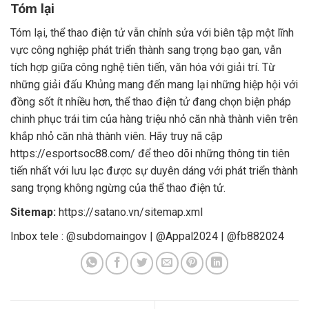
Tóm lại
Tóm lại, thể thao điện tử vẫn chỉnh sửa với biên tập một lĩnh
vực công nghiệp phát triển thành sang trọng bạo gan, vẫn
tích hợp giữa công nghệ tiên tiến, văn hóa với giải trí. Từ
những giải đấu Khủng mang đến mang lại những hiệp hội với
đồng sốt ít nhiều hơn, thể thao điện tử đang chọn biện pháp
chinh phục trái tim của hàng triệu nhỏ căn nhà thành viên trên
khắp nhỏ căn nhà thành viên. Hãy truy nã cập
https://esportsoc88.com/ để theo dõi những thông tin tiên
tiến nhất với lưu lạc được sự duyên dáng với phát triển thành
sang trọng không ngừng của thể thao điện tử.
Sitemap:
https://satano.vn/sitemap.xml
Inbox tele : @subdomaingov | @Appal2024 | @fb882024