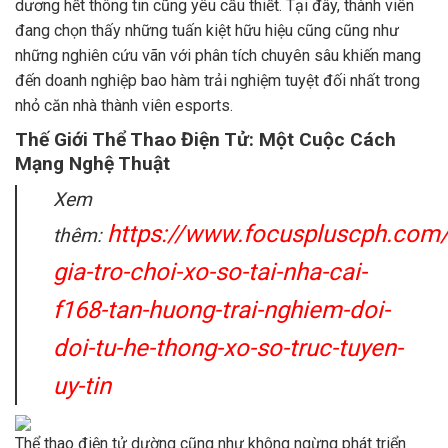
dương hết thông tin cũng yêu cầu thiết. Tại đây, thành viên
đang chọn thấy những tuấn kiệt hữu hiệu cũng cũng như
những nghiên cứu vãn với phân tích chuyên sâu khiến mang
đến doanh nghiệp bao hàm trải nghiệm tuyệt đối nhất trong
nhỏ căn nhà thành viên esports.
Thế Giới Thể Thao Điện Tử: Một Cuộc Cách
Mạng Nghệ Thuật
Xem
https://www.focuspluscph.com/
thêm:
gia-tro-choi-xo-so-tai-nha-cai-
f168-tan-huong-trai-nghiem-doi-
doi-tu-he-thong-xo-so-truc-tuyen-
uy-tin
Thể thao điện tử dường cũng như không ngừng phát triển