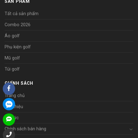
SẢN PHẨM
Tất cả sản phẩm
Combo 2026
Áo golf
Phụ kiện golf
Mũ golf
Túi golf
CHÍNH SÁCH
Trang chủ
Giới thiệu
Tin tức
Chính sách bán hàng