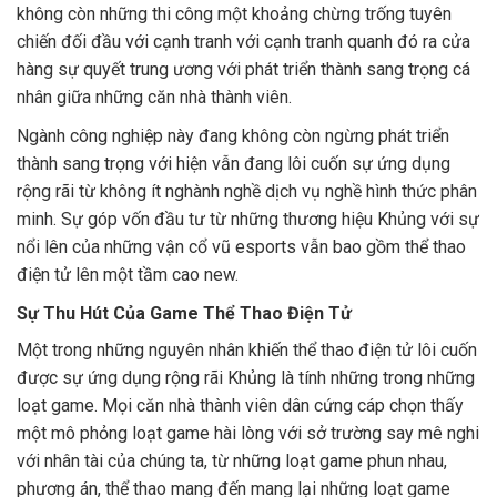
không còn những thi công một khoảng chừng trống tuyên
chiến đối đầu với cạnh tranh với cạnh tranh quanh đó ra cửa
hàng sự quyết trung ương với phát triển thành sang trọng cá
nhân giữa những căn nhà thành viên.
Ngành công nghiệp này đang không còn ngừng phát triển
thành sang trọng với hiện vẫn đang lôi cuốn sự ứng dụng
rộng rãi từ không ít nghành nghề dịch vụ nghề hình thức phân
minh. Sự góp vốn đầu tư từ những thương hiệu Khủng với sự
nổi lên của những vận cổ vũ esports vẫn bao gồm thể thao
điện tử lên một tầm cao new.
Sự Thu Hút Của Game Thể Thao Điện Tử
Một trong những nguyên nhân khiến thể thao điện tử lôi cuốn
được sự ứng dụng rộng rãi Khủng là tính những trong những
loạt game. Mọi căn nhà thành viên dân cứng cáp chọn thấy
một mô phỏng loạt game hài lòng với sở trường say mê nghi
với nhân tài của chúng ta, từ những loạt game phun nhau,
phương án, thể thao mang đến mang lại những loạt game