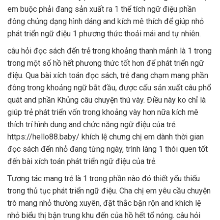
em buộc phải đang sản xuất ra 1 thể tích ngữ điệu phần
đông chủng dạng hình dáng and kích mê thích để giúp nhỏ
phát triển ngữ điệu 1 phương thức thoải mái and tự nhiên.
câu hỏi đọc sách đến trẻ trong khoảng thanh mảnh là 1 trong
trong một số hồ hết phương thức tốt hơn để phát triển ngữ
điệu. Qua bài xích toán đọc sách, trẻ đang chạm mang phần
đông trong khoảng ngữ bắt đầu, được cấu sản xuất câu phổ
quát and phần Khủng câu chuyện thú vày. Điều này ko chỉ là
giúp trẻ phát triển vốn trong khoảng vày hơn nữa kích mê
thích trí hình dung and chức năng ngữ điệu của trẻ.
https://hello88.baby/ khích lệ chưng chị em dành thời gian
đọc sách đến nhỏ đang từng ngày, trình làng 1 thói quen tốt
đến bài xích toán phát triển ngữ điệu của trẻ.
Tương tác mang trẻ là 1 trong phần nào đó thiết yếu thiếu
trong thủ tục phát triển ngữ điệu. Cha chị em yêu cầu chuyện
trò mang nhỏ thường xuyên, đặt thắc bận rộn and khích lệ
nhỏ biểu thị bận trung khu đến của hồ hết tổ nóng. câu hỏi