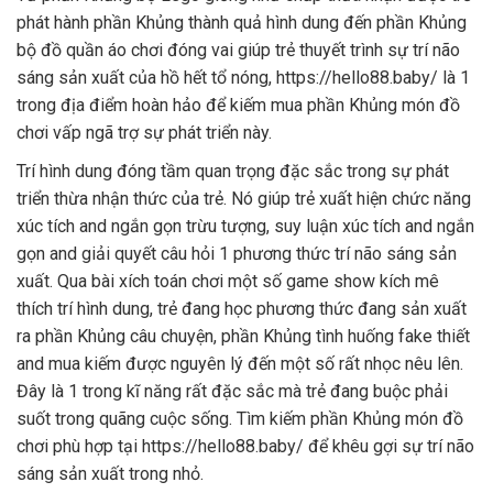
phát hành phần Khủng thành quả hình dung đến phần Khủng
bộ đồ quần áo chơi đóng vai giúp trẻ thuyết trình sự trí não
sáng sản xuất của hồ hết tổ nóng, https://hello88.baby/ là 1
trong địa điểm hoàn hảo để kiếm mua phần Khủng món đồ
chơi vấp ngã trợ sự phát triển này.
Trí hình dung đóng tầm quan trọng đặc sắc trong sự phát
triển thừa nhận thức của trẻ. Nó giúp trẻ xuất hiện chức năng
xúc tích and ngắn gọn trừu tượng, suy luận xúc tích and ngắn
gọn and giải quyết câu hỏi 1 phương thức trí não sáng sản
xuất. Qua bài xích toán chơi một số game show kích mê
thích trí hình dung, trẻ đang học phương thức đang sản xuất
ra phần Khủng câu chuyện, phần Khủng tình huống fake thiết
and mua kiếm được nguyên lý đến một số rất nhọc nêu lên.
Đây là 1 trong kĩ năng rất đặc sắc mà trẻ đang buộc phải
suốt trong quãng cuộc sống. Tìm kiếm phần Khủng món đồ
chơi phù hợp tại https://hello88.baby/ để khêu gợi sự trí não
sáng sản xuất trong nhỏ.