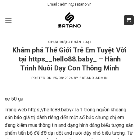
Skip
Email : admin@satano.vn
to
content
CHƯA ĐƯỢC PHÂN LOẠI
Khám phá Thế Giới Trẻ Em Tuyệt Vời
tại https__hello88.baby_ – Hành
Trình Nuôi Dạy Con Thông Minh
POSTED ON
25/08/2024
BY
SATANO ADMIN
xe 50 ga
Trang web https://hello88.baby/ là 1 trong nguồn khoáng
sản báo giá trị dành riêng đến một số bậc chưng chị em
đang kiếm mua thông tin and dạng hình dáng biểu tượng sản
phẩm tiến bộ để đỡ dại dột and nuôi dậy nhỏ biểu tượng. Từ