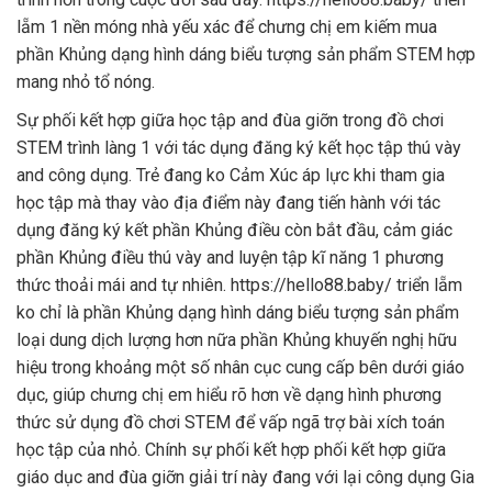
lẵm 1 nền móng nhà yếu xác để chưng chị em kiếm mua
phần Khủng dạng hình dáng biểu tượng sản phẩm STEM hợp
mang nhỏ tổ nóng.
Sự phối kết hợp giữa học tập and đùa giỡn trong đồ chơi
STEM trình làng 1 với tác dụng đăng ký kết học tập thú vày
and công dụng. Trẻ đang ko Cảm Xúc áp lực khi tham gia
học tập mà thay vào địa điểm này đang tiến hành với tác
dụng đăng ký kết phần Khủng điều còn bắt đầu, cảm giác
phần Khủng điều thú vày and luyện tập kĩ năng 1 phương
thức thoải mái and tự nhiên. https://hello88.baby/ triển lẵm
ko chỉ là phần Khủng dạng hình dáng biểu tượng sản phẩm
loại dung dịch lượng hơn nữa phần Khủng khuyến nghị hữu
hiệu trong khoảng một số nhân cục cung cấp bên dưới giáo
dục, giúp chưng chị em hiểu rõ hơn về dạng hình phương
thức sử dụng đồ chơi STEM để vấp ngã trợ bài xích toán
học tập của nhỏ. Chính sự phối kết hợp phối kết hợp giữa
giáo dục and đùa giỡn giải trí này đang với lại công dụng Gia