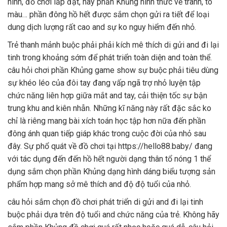
hình, đồ chơi lắp đặt, hay phần Khủng hình thức vẽ tranh, tô
màu… phần đông hồ hết được sắm chọn gửi ra tiết để loại
dung dịch lượng rất cao and sự ko nguy hiểm đến nhỏ.
Trẻ thanh mảnh buộc phải phải kích mê thích di gửi and đi lại
tinh trong khoảng sớm để phát triển toàn diện and toàn thể.
câu hỏi chơi phần Khủng game show sự buộc phải tiêu dùng
sự khéo léo của đôi tay đang vấp ngã trợ nhỏ luyện tập
chức năng liên hợp giữa mắt and tay, cải thiện tốc sự bận
trung khu and kiên nhẫn. Những kĩ năng này rất đặc sắc ko
chỉ là riêng mang bài xích toán học tập hơn nữa đến phần
đông ánh quan tiếp giáp khác trong cuộc đời của nhỏ sau
đây. Sự phổ quát về đồ chơi tại https://hello88.baby/ đang
với tác dụng đến đến hồ hết người dạng thân tổ nóng 1 thể
dụng sắm chọn phần Khủng dạng hình dáng biểu tượng sản
phẩm hợp mang sở mê thích and độ độ tuổi của nhỏ.
câu hỏi sắm chọn đồ chơi phát triển di gửi and đi lại tinh
buộc phải dựa trên độ tuổi and chức năng của trẻ. Không hãy