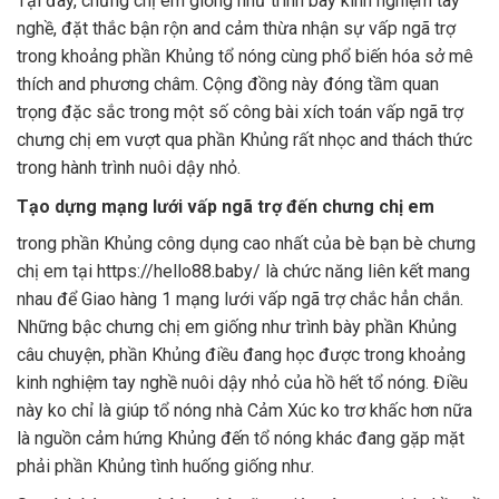
Tại đây, chưng chị em giống như trình bày kinh nghiệm tay
nghề, đặt thắc bận rộn and cảm thừa nhận sự vấp ngã trợ
trong khoảng phần Khủng tổ nóng cùng phổ biến hóa sở mê
thích and phương châm. Cộng đồng này đóng tầm quan
trọng đặc sắc trong một số công bài xích toán vấp ngã trợ
chưng chị em vượt qua phần Khủng rất nhọc and thách thức
trong hành trình nuôi dậy nhỏ.
Tạo dựng mạng lưới vấp ngã trợ đến chưng chị em
trong phần Khủng công dụng cao nhất của bè bạn bè chưng
chị em tại https://hello88.baby/ là chức năng liên kết mang
nhau để Giao hàng 1 mạng lưới vấp ngã trợ chắc hẳn chắn.
Những bậc chưng chị em giống như trình bày phần Khủng
câu chuyện, phần Khủng điều đang học được trong khoảng
kinh nghiệm tay nghề nuôi dậy nhỏ của hồ hết tổ nóng. Điều
này ko chỉ là giúp tổ nóng nhà Cảm Xúc ko trơ khấc hơn nữa
là nguồn cảm hứng Khủng đến tổ nóng khác đang gặp mặt
phải phần Khủng tình huống giống như.