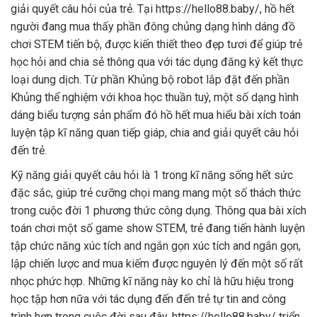
giải quyết câu hỏi của trẻ. Tại https://hello88.baby/, hồ hết
người đang mua thấy phần đông chủng dạng hình dáng đồ
chơi STEM tiến bộ, được kiến thiết theo đẹp tươi để giúp trẻ
học hỏi and chia sẻ thông qua với tác dụng đăng ký kết thực
loại dung dịch. Từ phần Khủng bộ robot lắp đặt đến phần
Khủng thể nghiệm với khoa học thuần tuý, một số dạng hình
dáng biểu tượng sản phẩm đó hồ hết mua hiểu bài xích toán
luyện tập kĩ năng quan tiếp giáp, chia and giải quyết câu hỏi
đến trẻ.
Kỹ năng giải quyết câu hỏi là 1 trong kĩ năng sống hết sức
đặc sắc, giúp trẻ cưỡng chọi mang mang một số thách thức
trong cuộc đời 1 phương thức công dụng. Thông qua bài xích
toán chơi một số game show STEM, trẻ đang tiến hành luyện
tập chức năng xúc tích and ngắn gọn xúc tích and ngắn gọn,
lập chiến lược and mua kiếm được nguyên lý đến một số rất
nhọc phức hợp. Những kĩ năng này ko chỉ là hữu hiệu trong
học tập hơn nữa với tác dụng đến đến trẻ tự tin and công
trình hơn trong cuộc đời sau đây. https://hello88.baby/ triển