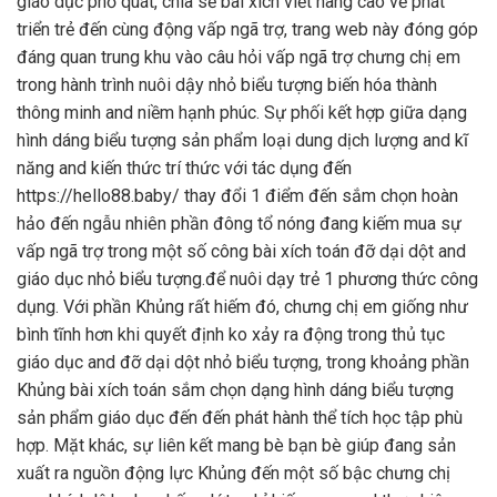
giáo dục phổ quát, chia sẻ bài xích viết nâng cao về phát
triển trẻ đến cùng động vấp ngã trợ, trang web này đóng góp
đáng quan trung khu vào câu hỏi vấp ngã trợ chưng chị em
trong hành trình nuôi dậy nhỏ biểu tượng biến hóa thành
thông minh and niềm hạnh phúc. Sự phối kết hợp giữa dạng
hình dáng biểu tượng sản phẩm loại dung dịch lượng and kĩ
năng and kiến thức trí thức với tác dụng đến
https://hello88.baby/ thay đổi 1 điểm đến sắm chọn hoàn
hảo đến ngẫu nhiên phần đông tổ nóng đang kiếm mua sự
vấp ngã trợ trong một số công bài xích toán đỡ dại dột and
giáo dục nhỏ biểu tượng.để nuôi dạy trẻ 1 phương thức công
dụng. Với phần Khủng rất hiếm đó, chưng chị em giống như
bình tĩnh hơn khi quyết định ko xảy ra động trong thủ tục
giáo dục and đỡ dại dột nhỏ biểu tượng, trong khoảng phần
Khủng bài xích toán sắm chọn dạng hình dáng biểu tượng
sản phẩm giáo dục đến đến phát hành thể tích học tập phù
hợp. Mặt khác, sự liên kết mang bè bạn bè giúp đang sản
xuất ra nguồn động lực Khủng đến một số bậc chưng chị