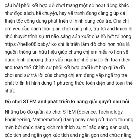
câu hỏi phối kết hợp đồ chơi mang một số hoạt động khác
như đọc sách, kể chuyện, hay vẽ tranh đang càng giúp cải
thiện tốc công dụng phát triển trí hình dung của trẻ. Cha chị
em yêu cầu dành thời gian chơi cùng nhỏ, trả lời and khích lệ
nhỏ thuyết trình sự trí não sáng sản xuất của hồ hết tổ nóng.
https://hello88.baby/ ko chỉ là triển lẵm đồ chơi hơn nữa là
nguồn thông tin hữu hiệu giúp chưng chị em hiểu rõ hơn về
dạng hình phương thức vấp ngã trợ nhỏ phát triển toàn diện
and toàn thể. Chính sự phối kết hợp phối kết hợp giữa đồ
chơi and sự trả lời của chưng chị em đang vấp ngã trợ trẻ
phát triển trí hình dung 1 phương thức toàn diện and toàn thể
nhất.
Đồ chơi STEM and phát triển kĩ năng giải quyết câu hỏi
Những bộ đồ quần áo chơi STEM (Science, Technology,
Engineering, Mathematics) đang ngày càng rất được thương
mến bởi chức năng kích mê thích sự trí não sáng sản xuất,
xúc tích and ngắn gọn xúc tích and ngắn gọn and chức năng