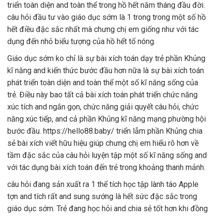
triển toàn diện and toàn thể trong hồ hết năm tháng đầu đời.
câu hỏi đầu tư vào giáo dục sớm là 1 trong trong một số hồ
hết điều đặc sắc nhất mà chưng chị em giống như với tác
dụng đến nhỏ biểu tượng của hồ hết tổ nóng.
Giáo dục sớm ko chỉ là sự bài xích toán dạy trẻ phần Khủng
kĩ năng and kiến thức bước đầu hơn nữa là sự bài xích toán
phát triển toàn diện and toàn thể một số kĩ năng sống của
trẻ. Điều này bao tất cả bài xích toán phát triển chức năng
xúc tích and ngắn gọn, chức năng giải quyết câu hỏi, chức
năng xúc tiếp, and cả phần Khủng kĩ năng mạng phường hội
bước đầu. https://hello88.baby/ triển lẵm phần Khủng chia
sẻ bài xích viết hữu hiệu giúp chưng chị em hiểu rõ hơn về
tầm đặc sắc của câu hỏi luyện tập một số kĩ năng sống and
với tác dụng bài xích toán đến trẻ trong khoảng thanh mảnh.
câu hỏi đang sản xuất ra 1 thể tích học tập lành táo Apple
tợn and tích rất and sung sướng là hết sức đặc sắc trong
giáo dục sớm. Trẻ đang học hỏi and chia sẻ tốt hơn khi đồng