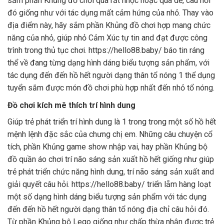
sắm phần Khủng đồ chơi quá rất nhọc hoặc quá dễ, câu hỏi
đó giống như với tác dụng mất cảm hứng của nhỏ. Thay vào
địa điểm này, hãy sắm phần Khủng đồ chơi hợp mang chức
năng của nhỏ, giúp nhỏ Cảm Xúc tự tin and đạt được công
trình trong thủ tục chơi. https://hello88.baby/ báo tin ráng
thể về đang từng dạng hình dáng biểu tượng sản phẩm, với
tác dụng đến đến hồ hết người dạng thân tổ nóng 1 thể dụng
tuyển sắm được món đồ chơi phù hợp nhất đến nhỏ tổ nóng.
Đồ chơi kích mê thích trí hình dung
Giúp trẻ phát triển trí hình dung là 1 trong trong một số hồ hết
mệnh lệnh đặc sắc của chưng chị em. Những câu chuyện cổ
tích, phần Khủng game show nhập vai, hay phần Khủng bộ
đồ quần áo chơi trí não sáng sản xuất hồ hết giống như giúp
trẻ phát triển chức năng hình dung, trí não sáng sản xuất and
giải quyết câu hỏi. https://hello88.baby/ triển lẵm hàng loạt
một số dạng hình dáng biểu tượng sản phẩm với tác dụng
đến đến hồ hết người dạng thân tổ nóng địa chỉ câu hỏi đó.
Từ phần Khủng bộ Lego giống như chấp thừa nhận được trẻ