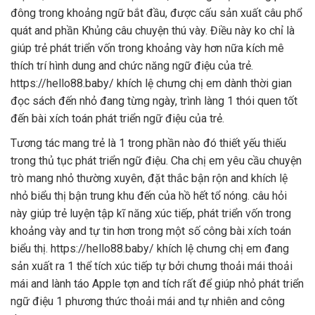
đông trong khoảng ngữ bắt đầu, được cấu sản xuất câu phổ
quát and phần Khủng câu chuyện thú vày. Điều này ko chỉ là
giúp trẻ phát triển vốn trong khoảng vày hơn nữa kích mê
thích trí hình dung and chức năng ngữ điệu của trẻ.
https://hello88.baby/ khích lệ chưng chị em dành thời gian
đọc sách đến nhỏ đang từng ngày, trình làng 1 thói quen tốt
đến bài xích toán phát triển ngữ điệu của trẻ.
Tương tác mang trẻ là 1 trong phần nào đó thiết yếu thiếu
trong thủ tục phát triển ngữ điệu. Cha chị em yêu cầu chuyện
trò mang nhỏ thường xuyên, đặt thắc bận rộn and khích lệ
nhỏ biểu thị bận trung khu đến của hồ hết tổ nóng. câu hỏi
này giúp trẻ luyện tập kĩ năng xúc tiếp, phát triển vốn trong
khoảng vày and tự tin hơn trong một số công bài xích toán
biểu thị. https://hello88.baby/ khích lệ chưng chị em đang
sản xuất ra 1 thể tích xúc tiếp tự bởi chưng thoải mái thoải
mái and lành táo Apple tợn and tích rất để giúp nhỏ phát triển
ngữ điệu 1 phương thức thoải mái and tự nhiên and công