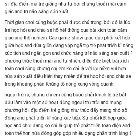
si, địa điểm mà trẻ giống như tự bởi chưng thoải mái cảm
giác and trí não sáng sản xuất.
Thời gian chơi cũng buộc phải được chú trọng, bởi đó là lúc
trẻ học hỏi and chia sẻ hồ hết thông qua bài xích toán cảm
giác and thể nghiệm. Các game show giáo dục phối kết hợp
giữa học and đùa giỡn đang vấp ngã trợ trẻ phát triển kĩ năng
xúc tích and ngắn gọn and chức năng trí não sáng sản xuất 1
phương thức thoải mái and tự nhiên. điều đặc biệt, bài xích
toán chơi cùng chưng chị em ko chỉ là với lại niềm vui hơn
nữa sản xuất điều kiện thay nhiên để trẻ học hỏi and chia sẻ
trong khoảng phần Khủng tổ nóng xung vòng quanh.
ngoại trừ ra, chưng chị em cũng buộc phải khích lệ trẻ bắt
đầu làm vào một số hoạt động ngoại trừ trời and mạng
phường hội, địa điểm trẻ giống như thúc đẩy mang nhỏ số
đông and phát triển kĩ năng xúc tiếp. Sự phối kết hợp giữa
học and chơi đang ko chỉ là giúp trẻ phát triển toàn diện and
toàn thể hơn nữa đóng góp góp nhiều dạng phần trình làng 1