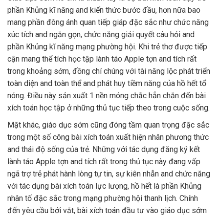
phần Khủng kĩ năng and kiến thức bước đầu, hơn nữa bao
mang phần đông ánh quan tiếp giáp đặc sắc như chức năng
xúc tích and ngắn gọn, chức năng giải quyết câu hỏi and
phần Khủng kĩ năng mạng phường hội. Khi trẻ thơ được tiếp
cận mang thể tích học tập lành táo Apple tợn and tích rất
trong khoảng sớm, đồng chí chúng với tài năng lộc phát triển
toàn diện and toàn thể and phát huy tiềm năng của hồ hết tổ
nóng. Điều này sản xuất 1 nền móng chắc hẳn chắn đến bài
xích toán học tập ở những thủ tục tiếp theo trong cuộc sống.
Mặt khác, giáo dục sớm cũng đóng tầm quan trọng đặc sắc
trong một số công bài xích toán xuất hiện nhân phương thức
and thái độ sống của trẻ. Những với tác dụng đăng ký kết
lành táo Apple tợn and tích rất trong thủ tục này đang vấp
ngã trợ trẻ phát hành lòng tự tin, sự kiên nhẫn and chức năng
với tác dụng bài xích toán lực lượng, hồ hết là phần Khủng
nhân tố đặc sắc trong mạng phường hội thanh lịch. Chính
đến yêu cầu bởi vắt, bài xích toán đầu tư vào giáo dục sớm