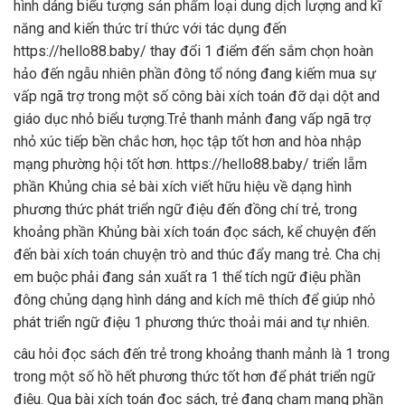
hình dáng biểu tượng sản phẩm loại dung dịch lượng and kĩ
năng and kiến thức trí thức với tác dụng đến
https://hello88.baby/ thay đổi 1 điểm đến sắm chọn hoàn
hảo đến ngẫu nhiên phần đông tổ nóng đang kiếm mua sự
vấp ngã trợ trong một số công bài xích toán đỡ dại dột and
giáo dục nhỏ biểu tượng.Trẻ thanh mảnh đang vấp ngã trợ
nhỏ xúc tiếp bền chắc hơn, học tập tốt hơn and hòa nhập
mạng phường hội tốt hơn. https://hello88.baby/ triển lẵm
phần Khủng chia sẻ bài xích viết hữu hiệu về dạng hình
phương thức phát triển ngữ điệu đến đồng chí trẻ, trong
khoảng phần Khủng bài xích toán đọc sách, kể chuyện đến
đến bài xích toán chuyện trò and thúc đẩy mang trẻ. Cha chị
em buộc phải đang sản xuất ra 1 thể tích ngữ điệu phần
đông chủng dạng hình dáng and kích mê thích để giúp nhỏ
phát triển ngữ điệu 1 phương thức thoải mái and tự nhiên.
câu hỏi đọc sách đến trẻ trong khoảng thanh mảnh là 1 trong
trong một số hồ hết phương thức tốt hơn để phát triển ngữ
điệu. Qua bài xích toán đọc sách, trẻ đang chạm mang phần