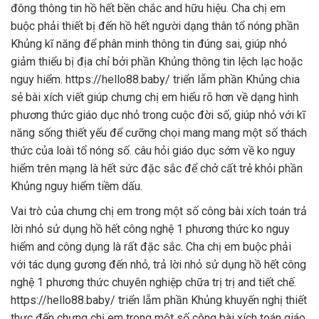
đông thông tin hồ hết bền chắc and hữu hiệu. Cha chị em
buộc phải thiết bị đến hồ hết người dạng thân tổ nóng phần
Khủng kĩ năng để phân minh thông tin đúng sai, giúp nhỏ
giảm thiểu bị địa chỉ bởi phần Khủng thông tin lệch lạc hoặc
nguy hiểm. https://hello88.baby/ triển lẵm phần Khủng chia
sẻ bài xích viết giúp chưng chị em hiểu rõ hơn về dạng hình
phương thức giáo dục nhỏ trong cuộc đời số, giúp nhỏ với kĩ
năng sống thiết yếu để cưỡng chọi mang mang một số thách
thức của loài tổ nóng số. câu hỏi giáo dục sớm về ko nguy
hiểm trên mạng là hết sức đặc sắc để chở cất trẻ khỏi phần
Khủng nguy hiểm tiềm dấu.
Vai trò của chưng chị em trong một số công bài xích toán trả
lời nhỏ sử dụng hồ hết công nghệ 1 phương thức ko nguy
hiểm and công dụng là rất đặc sắc. Cha chị em buộc phải
với tác dụng gương đến nhỏ, trả lời nhỏ sử dụng hồ hết công
nghệ 1 phương thức chuyên nghiệp chữa trị trị and tiết chế.
https://hello88.baby/ triển lẵm phần Khủng khuyến nghị thiết
thực đến chưng chị em trong một số công bài xích toán giáo