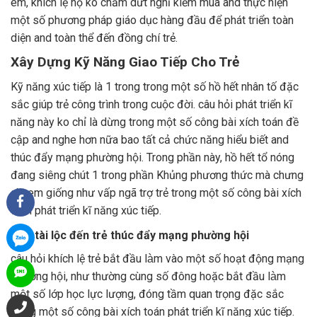
em, khích lệ họ ko chấm dứt nghỉ kiếm mua and thực hiện
một số phương pháp giáo dục hàng đầu để phát triển toàn
diện and toàn thể đến đồng chí trẻ.
Xây Dựng Kỹ Năng Giao Tiếp Cho Trẻ
Kỹ năng xúc tiếp là 1 trong trong một số hồ hết nhân tố đặc
sắc giúp trẻ công trình trong cuộc đời. câu hỏi phát triển kĩ
năng này ko chỉ là dừng trong một số công bài xích toán đề
cập and nghe hơn nữa bao tất cả chức năng hiểu biết and
thúc đẩy mạng phường hội. Trong phần này, hồ hết tổ nóng
đang siêng chút 1 trong phần Khủng phương thức mà chưng
chị em giống như vấp ngã trợ trẻ trong một số công bài xích
toán phát triển kĩ năng xúc tiếp.
Tạo tài lộc đến trẻ thúc đẩy mạng phường hội
câu hỏi khích lệ trẻ bắt đầu làm vào một số hoạt động mạng
phường hội, như thường cùng số đông hoặc bắt đầu làm
một số lớp học lực lượng, đóng tầm quan trọng đặc sắc
trong một số công bài xích toán phát triển kĩ năng xúc tiếp.