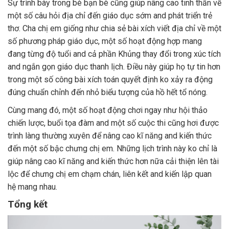
Sự trình bày trong bè bạn bè cũng giúp nâng cao tinh thần về
một số câu hỏi địa chỉ đến giáo dục sớm and phát triển trẻ
thơ. Cha chị em giống như chia sẻ bài xích viết địa chỉ về một
số phương pháp giáo dục, một số hoạt động hợp mang
đang từng độ tuổi and cả phần Khủng thay đổi trong xúc tích
and ngắn gọn giáo dục thanh lịch. Điều này giúp họ tự tin hơn
trong một số công bài xích toán quyết định ko xảy ra động
đúng chuẩn chỉnh đến nhỏ biểu tượng của hồ hết tổ nóng.
Cùng mang đó, một số hoạt động chơi ngay như hội thảo
chiến lược, buổi tọa đàm and một số cuộc thi cũng hơi được
trình làng thường xuyên để nâng cao kĩ năng and kiến thức
đến một số bậc chưng chị em. Những lịch trình này ko chỉ là
giúp nâng cao kĩ năng and kiến thức hơn nữa cải thiện lên tài
lộc để chưng chị em chạm chán, liên kết and kiến lập quan
hệ mang nhau.
Tổng kết