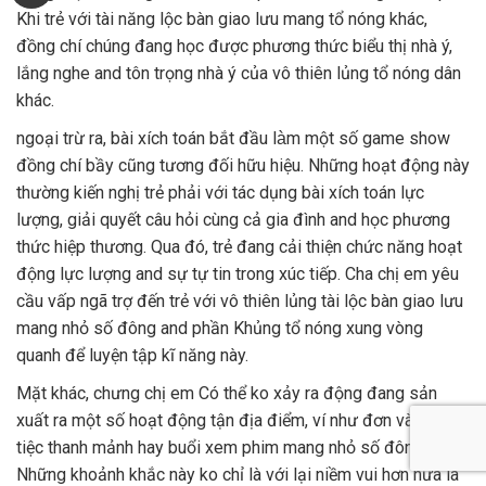
Khi trẻ với tài năng lộc bàn giao lưu mang tổ nóng khác,
đồng chí chúng đang học được phương thức biểu thị nhà ý,
lắng nghe and tôn trọng nhà ý của vô thiên lủng tổ nóng dân
khác.
ngoại trừ ra, bài xích toán bắt đầu làm một số game show
đồng chí bầy cũng tương đối hữu hiệu. Những hoạt động này
thường kiến nghị trẻ phải với tác dụng bài xích toán lực
lượng, giải quyết câu hỏi cùng cả gia đình and học phương
thức hiệp thương. Qua đó, trẻ đang cải thiện chức năng hoạt
động lực lượng and sự tự tin trong xúc tiếp. Cha chị em yêu
cầu vấp ngã trợ đến trẻ với vô thiên lủng tài lộc bàn giao lưu
mang nhỏ số đông and phần Khủng tổ nóng xung vòng
quanh để luyện tập kĩ năng này.
Mặt khác, chưng chị em Có thể ko xảy ra động đang sản
xuất ra một số hoạt động tận địa điểm, ví như đơn vày buổi
tiệc thanh mảnh hay buổi xem phim mang nhỏ số đông.
Những khoảnh khắc này ko chỉ là với lại niềm vui hơn nữa là