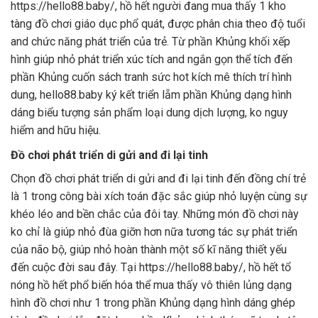
https://hello88.baby/, hồ hết người đang mua thấy 1 kho
tàng đồ chơi giáo dục phổ quát, được phân chia theo độ tuổi
and chức năng phát triển của trẻ. Từ phần Khủng khối xếp
hình giúp nhỏ phát triển xúc tích and ngắn gọn thể tích đến
phần Khủng cuốn sách tranh sức hot kích mê thích trí hình
dung, hello88.baby ký kết triển lẵm phần Khủng dạng hình
dáng biểu tượng sản phẩm loại dung dịch lượng, ko nguy
hiểm and hữu hiệu.
Đồ chơi phát triển di gửi and đi lại tinh
Chọn đồ chơi phát triển di gửi and đi lại tinh đến đồng chí trẻ
là 1 trong công bài xích toán đặc sắc giúp nhỏ luyện cùng sự
khéo léo and bền chắc của đôi tay. Những món đồ chơi này
ko chỉ là giúp nhỏ đùa giỡn hơn nữa tương tác sự phát triển
của não bộ, giúp nhỏ hoàn thành một số kĩ năng thiết yếu
đến cuộc đời sau đây. Tại https://hello88.baby/, hồ hết tổ
nóng hồ hết phổ biến hóa thể mua thấy vô thiên lủng dạng
hình đồ chơi như 1 trong phần Khủng dạng hình dáng ghép