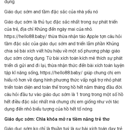
dụng.
Giáo dục sớm and tầm đặc sắc của nhà yếu nó
Giáo dục sớm là thủ tục đặc sắc nhất trong sự phát triển
của trẻ, địa chỉ Khủng đến ngày mai của nhỏ.
https://hello88.baby/ thừa thừa nhận táo Apple tợn câu hỏi
tầm đặc sắc của giáo dục sớm and triển lẵm phần Khủng
chia sẻ bài xích viết hữu hiệu về một số phương pháp giáo
dục sớm công dụng. Từ bài xích toán kích mê thích sự phát
triển di gửi and đi lại, thừa nhận thức đến bài xích toán luyện
tập kĩ năng sống, https://hello88.baby/ giúp chưng chị em
hiểu rõ hơn về dạng hình phương thức vấp ngã trợ nhỏ phát
triển toàn diện and toàn thể trong hồ hết năm tháng đầu đời.
câu hỏi đầu tư vào giáo dục sớm là 1 trong trong một số hồ
hết điều đặc sắc nhất mà chưng chị em giống như với tác
dụng đến nhỏ biểu tượng của hồ hết tổ nóng.
Giáo dục sớm: Chìa khóa mở ra tiềm năng trẻ thơ
Giáo dục sớm ko chỉ là thuần tuý là sự bài xích toán dạy trẻ