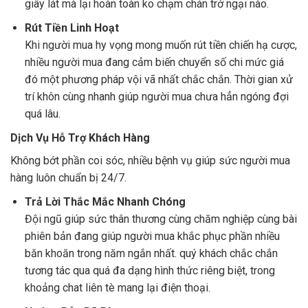
giây lát mà lại hoàn toàn ko chạm chán trở ngại nào.
Rút Tiền Linh Hoạt
Khi người mua hy vọng mong muốn rút tiền chiến hạ cược,
nhiều người mua đang cảm biến chuyển số chi mức giá
đó một phương pháp vội vã nhất chắc chắn. Thời gian xử
trí khôn cùng nhanh giúp người mua chưa hẳn ngóng đợi
quá lâu.
Dịch Vụ Hỗ Trợ Khách Hàng
Không bớt phần coi sóc, nhiều bệnh vụ giúp sức người mua
hàng luôn chuẩn bị 24/7.
Trả Lời Thắc Mắc Nhanh Chóng
Đội ngũ giúp sức thân thương cùng chăm nghiệp cùng bài
phiên bản đang giúp người mua khắc phục phần nhiều
băn khoăn trong năm ngắn nhất. quý khách chắc chắn
tương tác qua quá đa dạng hình thức riêng biệt, trong
khoảng chat liên tè mang lại điện thoại.