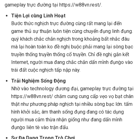
gameplay trực đường tại https://w88vn.rest/.
Tiện Lợi cùng Linh Hoạt
Bước thức nghịch trực đường cùng rất mang lại đến
game thủ sự thuận luôn tiện cùng chuyển đụng linh đụng.
quý khách chắc chắn nghịch trong khoảng bất nhắc đâu
mà lại hoàn toàn ko đề nghị buộc phải mang lại sòng bạc
truyền thống truyền thống cổ truyền. Chỉ đề nghị gắn kết
Internet, người mua đang chắc chắn dấn mình đụng̀o vào
trái đất cuộc nghịch tấp nập này.
Trải Nghiệm Sống Động
Nhờ vào technology đương đại, gameplay trực đường tại
https://w88vn.rest/ chăm cung cung cấp vẹo vọ bạt chân
thật như phương pháp nghịch tại nhiều sòng bạc lớn. tấm
hình khởi sắc, âm thanh sống đụng đang có tác dụng
người mua cảm thừa nhận giống như đang dấn mình
đụng̀o liên tè vào trận đấu.
Sự Đa Dạng Trong Trò Chơi