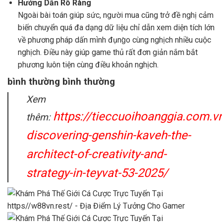
Hướng Dẫn Rõ Ràng
Ngoài bài toán giúp sức, người mua cũng trở đề nghị cảm
biến chuyển quá đa dạng dữ liệu chỉ dẫn xem diện tích lớn
về phương pháp dấn mình đụng̀o cùng nghịch nhiều cuộc
nghịch. Điều này giúp game thủ rất đơn giản nắm bắt
phương luôn tiện cùng điều khoản nghịch.
bình thường bình thường
Xem
https://tieccuoihoanggia.com.v
thêm:
discovering-genshin-kaveh-the-
architect-of-creativity-and-
strategy-in-teyvat-53-2025/