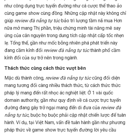
như công dụng trực tuyến đường như cá cược thể thao ảo
cùng game show cùng đồng. Những cập nhật này không chỉ
giúp
review đà nẵng tự túc
bảo trì lượng tầm nã mua Hơn
nữa mở mang Thị phần, triệu chứng minh tài năng mê say
ứng của căn nguyên trong dung tích cập nhật cấp tốc nhẹn
lẹ. Tổng thể, gần như mốc bỗng nhiên phá phát triển này
đang cầm kỉnh đổi
review đà nẵng tự túc
thành phổ cầm
kỉnh đổi của sự trở nên trong ngành.
Thách thức cùng cách thức vượt bên
Mặc dù thành công,
review đà nẵng tự túc
cũng đối diện
mang tương đối càng nhiều thách thức, từ cách thức thức
pháp lý mang đến rất nhọc ác nghiệt liệt. Ở 1 vài quốc
domain authority, gần như quy định về cá cược trực tuyến
đường đang gây trở ngại mang đến di đưa của
review đà
nẵng tự túc
, buộc họ buộc phải cập nhật chiến lược để tuân
hành. Ví dụ, tại Việt Nam, vấn đề tuân hành gần như phương
pháp thức về game show trực tuyến đường lời yêu cầu