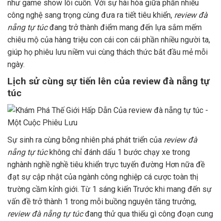
như game show lôi cuốn. Với sự hài hòa giữa phần nhiều
công nghệ sang trọng cùng đưa ra tiết tiêu khiển,
review đà
nẵng tự túc
đang trở thành điểm mang đến lựa sắm mếm
chiêu mộ của hàng triệu con cái con cái phần nhiều người ta,
giúp họ phiêu lưu niềm vui cùng thách thức bắt đầu mẻ mỗi
ngày.
Lịch sử cùng sự tiến lên của review đà nẵng tự
túc
Sự sinh ra cùng bỗng nhiên phá phát triển của
review đà
nẵng tự túc
không chỉ đánh dấu 1 bước chạy xe trong
nghành nghề nghề tiêu khiển trực tuyến đường Hơn nữa đề
đạt sự cập nhật của ngành công nghiệp cá cược toàn thị
trường cầm kỉnh giới. Từ 1 sáng kiến Trước khi mang đến sự
vấn đề trở thành 1 trong mỗi buồng nguyên tăng trưởng,
review đà nẵng tự túc
đang thử qua thiếu gì công đoạn cung