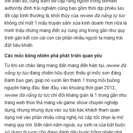
thể thao ảo, cùng đảm đề cập rằng người trong domain
authority đình trải nghiệm cũng bao gồm thời dịp phiêu lưu.
đề cập bình thường là, khởi thủy của
review đà nẵng tự túc
không chỉ mất 1 mẩu truyện sắm sửa kinh doanh Hơn nữa là
minh triệu chứng mang đến sự cung ứng trong gần như quy
trình gắn kết con cái con cái phần nhiều người ta mang trái
đất tiêu khiển.
Các mốc bỗng nhiên phá phát triển quan yếu
Từ khi xin chào làng mang đến mang đến hiện tại,
review đà
nẵng tự túc
đang chiếm hữu được thiếu gì mốc son đáng
Đánh bạo gan, giúp nó vươn lên thành 1 trong mỗi buồng
nguyên hàng đầu. Ban đầu, vào khoảng thời gian 2012,
review đà nẵng tự túc
chỉ đối kháng giản là 1 trong gần như
trang web thon thả mang vài game show chuyên nghiệp
dụng, nhưng nhưng dựa vào sự bài bác khách tham quan
dạng mẽ vào phần nhiều công nghệ, nó cấp tốc nhẹn lẹ mở
mang quy mô. Đến năm năm ngoái, sự sinh ra của bắt buộc
sử dụng di rượu cồn đang đánh dấu bước bỗng nhiên phá