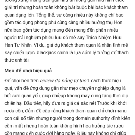
giải trí nhưng hoàn toàn không bắt buộc bài bác khách tham
quan dạng lớn. Tổng thể, sự càng nhiều này không chỉ bao
gồm tác dụng phong phú cùng càng nhiều hưởng thụ Hơn
nữa bao gồm tác dụng mang đến mang đến phần nhiều
người trải nghiệm phiêu lưu sở mê say Trách Nhiệm Hữu
Hạn Tư Nhân. Ví dụ, giả dụ khách tham quan là nhân tình mê
say chiến lược, blackjack chính là lựa sắm lý tưởng để thách
thức anh tài.
Mẹo để chơi hiệu quả
Để chơi bên trên
review đà nẵng tự túc
1 cách thức hiệu
quả, vấn đề ứng dụng gần như mẹo chuyên nghiệp dụng là
hết sức quan yếu, giúp nhiềụp không may cùng tăng thời dịp
chiến hạ. Đầu tiên, hãy đưa ra giá cả sắc nét Trước khi khởi
rượu cồn, đảm đề cập rằng khách tham quan chỉ chơi mang
con cái số tiền nhưng người trong domain authority đình kiên
cầm mất nhưng hoàn toàn không hình họa hưởng tác rượu
cồn mang đến cuộc đời hàng ngày. Điều này không chỉ giúp