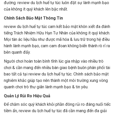
đường. review du lịch huế tự túc luôn đặt sự lành mạnh bạo
của không ít quý khách lên bậc nhất.
Chính Sách Bảo Mật Thông Tin
review du lịch huế tự túc cam kết bảo mật khôn xiết đa đánh
tiếng Trách Nhiệm Hữu Hạn Tư Nhân của không ít quý khách.
Mọi tàn ác liệu hầu như được mã hóa & lưu trữ trong hệ điều
hành lành mạnh bạo, cam cam đoan không biến thành rò rỉ ra
bên quanh đấy.
Người chơi hoàn toàn bình tĩnh lúc gia nhập vào nhiều trò
chơi & cần mang đến nhiều bàn giao bệnh buôn phân phối tài
bao tất cả tại review du lịch huế tự túc. Chính sách bảo mật
nghiêm khắc giúp tạo nên thành một môi trường xung vòng
quanh chơi trò thư giãn lành mạnh bạo & tin yêu.
Quản Lý Rủi Ro Hiệu Quả
Để chăm sóc quý khách khỏi phần đông rủi ro đáng nuối tiếc
tiềm ẩn, review du lịch huế tự túc đã cần mang đến đa giải