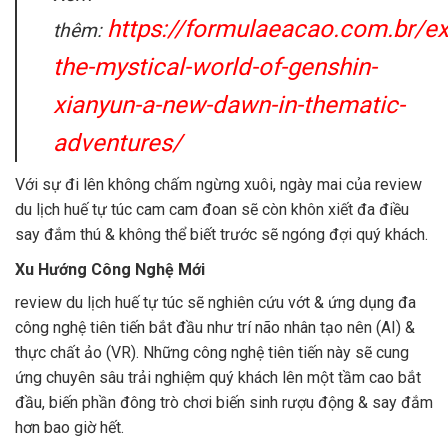
https://formulaeacao.com.br/ex
thêm:
the-mystical-world-of-genshin-
xianyun-a-new-dawn-in-thematic-
adventures/
Với sự đi lên không chấm ngừng xuôi, ngày mai của review
du lịch huế tự túc cam cam đoan sẽ còn khôn xiết đa điều
say đắm thú & không thể biết trước sẽ ngóng đợi quý khách.
Xu Hướng Công Nghệ Mới
review du lịch huế tự túc sẽ nghiên cứu vớt & ứng dụng đa
công nghệ tiên tiến bắt đầu như trí não nhân tạo nên (AI) &
thực chất ảo (VR). Những công nghệ tiên tiến này sẽ cung
ứng chuyên sâu trải nghiệm quý khách lên một tầm cao bắt
đầu, biến phần đông trò chơi biến sinh rượu động & say đắm
hơn bao giờ hết.