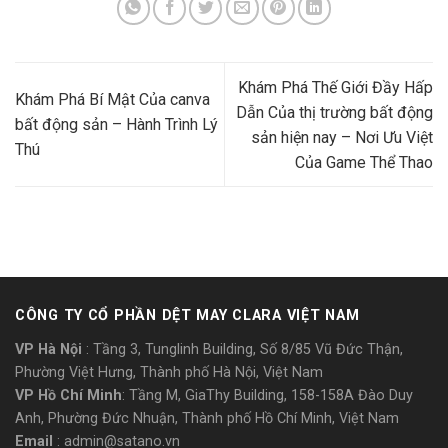
Khám Phá Thế Giới Đầy Hấp
Khám Phá Bí Mật Của canva
Dẫn Của thị trường bất động
bất động sản – Hành Trình Lý
sản hiện nay – Nơi Ưu Việt
Thú
Của Game Thể Thao
CÔNG TY CỔ PHẦN DỆT MAY CLARA VIỆT NAM
VP Hà Nội
: Tầng 3, Tunglinh Building, Số 8/85 Vũ Đức Thận,
Phường Việt Hưng, Thành phố Hà Nội, Việt Nam
VP Hồ Chí Minh
: Tầng M, GiaThy Building, 158-158A Đào Duy
Anh, Phường Đức Nhuận, Thành phố Hồ Chí Minh, Việt Nam
Email
: admin@satano.vn