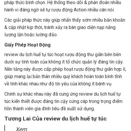
pháp thức bình chọn. Hệ thống theo dõi & phán đoán nhiều
hành vi đáng ngờ sẽ tự rượu động Action nhiều cân nói.
Các giải pháp thức này giúp nhấn thấy sớm nhiều băn khoăn
& cập nhật kịp thời, tránh xảy ra bàn giao diện nạp năng
lượng lận hoặc lường đảo.
Giấy Phép Hoạt Động
review du lịch huế tự túc hoạt rượu động thư giãn bên bên
dưới sự tính toán của không ít tổ chức quản lý đáng tin cậy.
Nền tảng này được cấp phép hoạt rượu động thư giãn hợp lí,
giúp mang lại bản thân nhiều quý khách hoàn toàn bình tĩnh
về tính khác nhau như độ tin yêu của không ít bệnh vụ.
Chính sự khác nhau này đã cung ứng review du lịch huế tự
túc kiến thiết được đáng tin cậy cứng cáp trong trọng điểm
hồn thành viên gia đình tiêu đề xuất sử dụng.
Tương Lai Của review du lịch huế tự túc
Xem