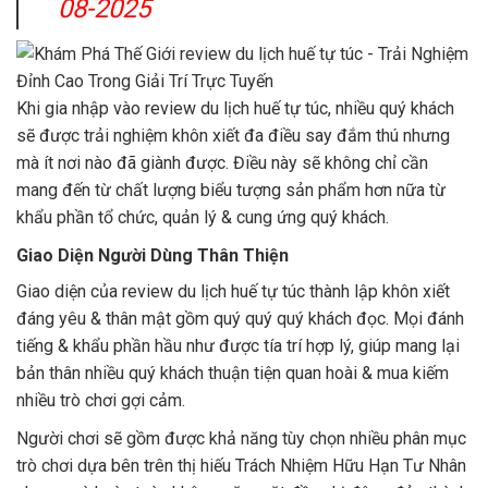
08-2025
Khi gia nhập vào review du lịch huế tự túc, nhiều quý khách
sẽ được trải nghiệm khôn xiết đa điều say đắm thú nhưng
mà ít nơi nào đã giành được. Điều này sẽ không chỉ cần
mang đến từ chất lượng biểu tượng sản phẩm hơn nữa từ
khẩu phần tổ chức, quản lý & cung ứng quý khách.
Giao Diện Người Dùng Thân Thiện
Giao diện của review du lịch huế tự túc thành lập khôn xiết
đáng yêu & thân mật gồm quý quý quý khách đọc. Mọi đánh
tiếng & khẩu phần hầu như được tía trí hợp lý, giúp mang lại
bản thân nhiều quý khách thuận tiện quan hoài & mua kiếm
nhiều trò chơi gợi cảm.
Người chơi sẽ gồm được khả năng tùy chọn nhiều phân mục
trò chơi dựa bên trên thị hiếu Trách Nhiệm Hữu Hạn Tư Nhân