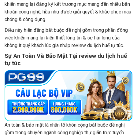
khiến mang lại đăng ký kết trương mục mang đến nhiều băn
khoăn công nghệ, hầu như được giải quyết & khắc phục mau
chóng & công dụng.
Điều này hiến đâng bắt buộc đề nghị gồm trong phần đông
việc khiến mang lại kiến thiết lòng tin & sự hài lòng của
không ít quý khách lúc gia nhập review du lịch huế tự túc.
Sự An Toàn Và Bảo Mật Tại review du lịch huế
tự túc
An toàn & bảo mật là nhân tố khôn cộng bắt buộc đề nghị
gồm trong chuyên ngành công nghiệp thư giãn trực tuyến