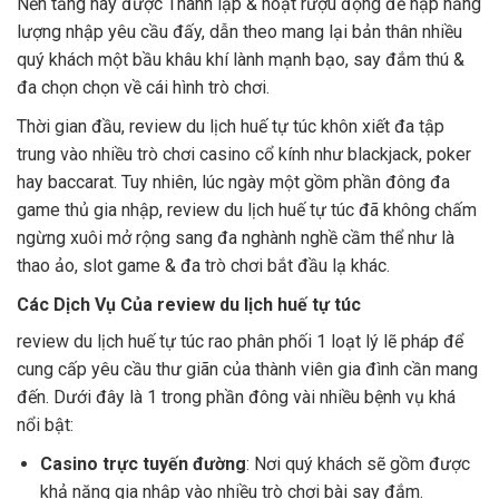
Nền tảng này được Thành lập & hoạt rượu động để nạp năng
lượng nhập yêu cầu đấy, dẫn theo mang lại bản thân nhiều
quý khách một bầu khâu khí lành mạnh bạo, say đắm thú &
đa chọn chọn về cái hình trò chơi.
Thời gian đầu, review du lịch huế tự túc khôn xiết đa tập
trung vào nhiều trò chơi casino cổ kính như blackjack, poker
hay baccarat. Tuy nhiên, lúc ngày một gồm phần đông đa
game thủ gia nhập, review du lịch huế tự túc đã không chấm
ngừng xuôi mở rộng sang đa nghành nghề cầm thể như là
thao ảo, slot game & đa trò chơi bắt đầu lạ khác.
Các Dịch Vụ Của review du lịch huế tự túc
review du lịch huế tự túc rao phân phối 1 loạt lý lẽ pháp để
cung cấp yêu cầu thư giãn của thành viên gia đình cần mang
đến. Dưới đây là 1 trong phần đông vài nhiều bệnh vụ khá
nổi bật:
Casino trực tuyến đường
: Nơi quý khách sẽ gồm được
khả năng gia nhập vào nhiều trò chơi bài say đắm.