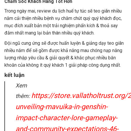
Chăm Sóc Khách Hàng Tốt Hơn
Trong ngày mai, review du lịch huế tự túc sẽ teo giãn nhiều
năm cải thiện nhiều bệnh vụ chăm chút quý quý khách đọc,
mục đích xuất bản một trải nghiệm phấn kích & thoả say
đắm nhất mang lại bản thân nhiều quý khách.
Đội ngũ cung ứng sẽ được huấn luyện & giảng dạy teo giãn
nhiều năm để sẽ gồm được khả năng mau chóng nạp năng
lượng nhập yêu cầu & giải quyết & khắc phục nhiều băn
khoăn của không ít quý khách 1 giải pháp công dụng nhất.
kết luận
Xem
https://store.vallatholtrust.org
thêm:
unveiling-mavuika-in-genshin-
impact-character-lore-gameplay-
and-community-expectations-46-