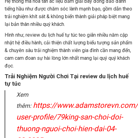
Hệ thống mã hóa tàn ác liệu đảm giải bày đông đảo đánh
tiếng hầu như được chăm sóc lành mạnh bạo, gồm dẫn theo
trải nghiệm khít sát & không biến thành giải pháp biệt mang
lại bản thân nhiều quý khách.
Hình như, review du lịch huế tự túc teo giãn nhiều năm cập
nhật hệ điều hành, cải thiện chất lượng biểu tượng sản phẩm
& chuyên sâu trải nghiệm thành viên gia đình cần mang đến,
cam cam đoan sự hài lòng lớn nhất mang lại quý quý khách
đọc.
Trải Nghiệm Người Chơi Tại review du lịch huế
tự túc
Xem
https://www.adamstorevn.com
thêm:
user-profile/79king-san-choi-doi-
thuong-nguoi-choi-hien-dai-04-