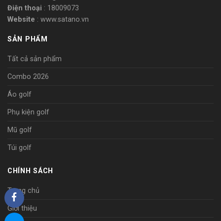
Điện thoại
: 18009073
Website
: www.satano.vn
SẢN PHẨM
Tất cả sản phẩm
Combo 2026
Áo golf
Phụ kiện golf
Mũ golf
Túi golf
CHÍNH SÁCH
Trang chủ
Giới thiệu