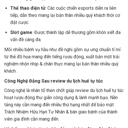
Thể thao điện tử
: Các cuộc chiến esports diễn ra liên
tiếp, dẫn theo mang lại bản thân nhiều quý khách thời cơ
đặt cược.
Slot game
: Được thành lập dễ thương gồm khôn xiết đa
vấn đề càng đa.
Mỗi nhiều bệnh vụ hầu như đề nghị gồm sự ưng chuẩn tỉ mỉ
từ thẻ đồ họa mang đến tiếng rượu động, xuất bản một trải
nghiệm nhộn nhịp & chân thực mang lại bản thân nhiều quý
khách.
Công Nghệ Đằng Sau review du lịch huế tự túc
Công nghệ là nhân tố then chốt giúp review du lịch huế tự túc
hoạt rượu động thư giãn công dụng & lành mạnh bạo. Nền
tảng này cần mang đến nhiều thứ hạng nhất để bảo mật
Trách Nhiệm Hữu Hạn Tư Nhân & bàn giao bệnh của thành
viên gia đình cần mang đến.