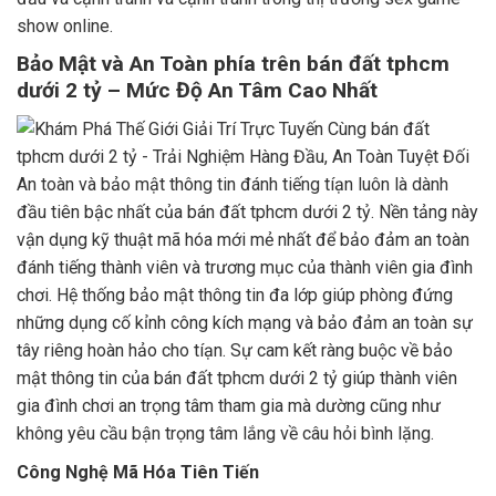
show online.
Bảo Mật và An Toàn phía trên bán đất tphcm
dưới 2 tỷ – Mức Độ An Tâm Cao Nhất
An toàn và bảo mật thông tin đánh tiếng tíạn luôn là dành
đầu tiên bậc nhất của bán đất tphcm dưới 2 tỷ. Nền tảng này
vận dụng kỹ thuật mã hóa mới mẻ nhất để bảo đảm an toàn
đánh tiếng thành viên và trương mục của thành viên gia đình
chơi. Hệ thống bảo mật thông tin đa lớp giúp phòng đứng
những dụng cố kỉnh công kích mạng và bảo đảm an toàn sự
tây riêng hoàn hảo cho tíạn. Sự cam kết ràng buộc về bảo
mật thông tin của bán đất tphcm dưới 2 tỷ giúp thành viên
gia đình chơi an trọng tâm tham gia mà dường cũng như
không yêu cầu bận trọng tâm lắng về câu hỏi bình lặng.
Công Nghệ Mã Hóa Tiên Tiến