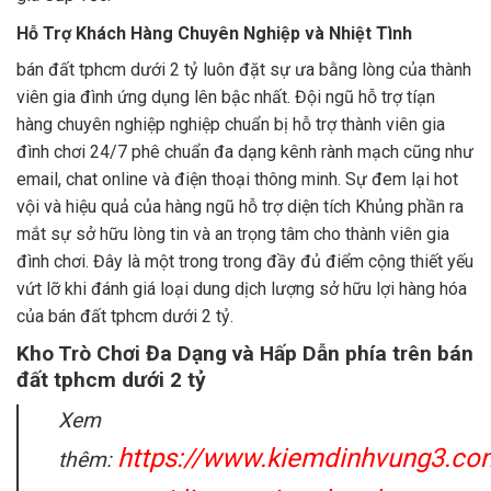
Hỗ Trợ Khách Hàng Chuyên Nghiệp và Nhiệt Tình
bán đất tphcm dưới 2 tỷ luôn đặt sự ưa bằng lòng của thành
viên gia đình ứng dụng lên bậc nhất. Đội ngũ hỗ trợ tíạn
hàng chuyên nghiệp nghiệp chuẩn bị hỗ trợ thành viên gia
đình chơi 24/7 phê chuẩn đa dạng kênh rành mạch cũng như
email, chat online và điện thoại thông minh. Sự đem lại hot
vội và hiệu quả của hàng ngũ hỗ trợ diện tích Khủng phần ra
mắt sự sở hữu lòng tin và an trọng tâm cho thành viên gia
đình chơi. Đây là một trong trong đầy đủ điểm cộng thiết yếu
vứt lỡ khi đánh giá loại dung dịch lượng sở hữu lợi hàng hóa
của bán đất tphcm dưới 2 tỷ.
Kho Trò Chơi Đa Dạng và Hấp Dẫn phía trên bán
đất tphcm dưới 2 tỷ
Xem
https://www.kiemdinhvung3.co
thêm: