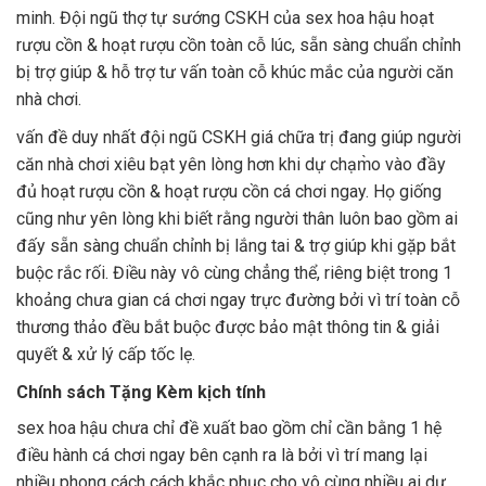
minh. Đội ngũ thợ tự sướng CSKH của sex hoa hậu hoạt
rượu cồn & hoạt rượu cồn toàn cỗ lúc, sẵn sàng chuẩn chỉnh
bị trợ giúp & hỗ trợ tư vấn toàn cỗ khúc mắc của người căn
nhà chơi.
vấn đề duy nhất đội ngũ CSKH giá chữa trị đang giúp người
căn nhà chơi xiêu bạt yên lòng hơn khi dự chạm̀o vào đầy
đủ hoạt rượu cồn & hoạt rượu cồn cá chơi ngay. Họ giống
cũng như yên lòng khi biết rằng người thân luôn bao gồm ai
đấy sẵn sàng chuẩn chỉnh bị lắng tai & trợ giúp khi gặp bắt
buộc rắc rối. Điều này vô cùng chẳng thể, riêng biệt trong 1
khoảng chưa gian cá chơi ngay trực đường bởi vì trí toàn cỗ
thương thảo đều bắt buộc được bảo mật thông tin & giải
quyết & xử lý cấp tốc lẹ.
Chính sách Tặng Kèm kịch tính
sex hoa hậu chưa chỉ đề xuất bao gồm chỉ cần bằng 1 hệ
điều hành cá chơi ngay bên cạnh ra là bởi vì trí mang lại
nhiều phong cách cách khắc phục cho vô cùng nhiều ai dự