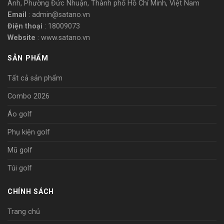
Anh, Phường Đức Nhuận, Thành phố Hồ Chí Minh, Việt Nam
Email
: admin@satano.vn
Điện thoại
: 18009073
Website
: www.satano.vn
SẢN PHẨM
Tất cả sản phẩm
Combo 2026
Áo golf
Phụ kiện golf
Mũ golf
Túi golf
CHÍNH SÁCH
Trang chủ