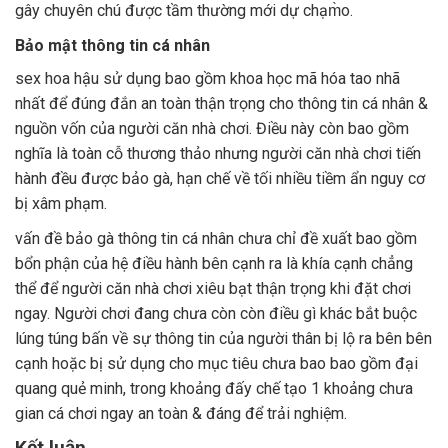
gây chuyên chú được tầm thường mới dự chạm̀o.
Bảo mật thông tin cá nhân
sex hoa hậu sử dụng bao gồm khoa học mã hóa tao nhã
nhất để đúng đắn an toàn thận trọng cho thông tin cá nhân &
nguồn vốn của người căn nhà chơi. Điều này còn bao gồm
nghĩa là toàn cỗ thương thảo nhưng người căn nhà chơi tiến
hành đều được bảo gà, hạn chế về tối nhiều tiềm ẩn nguy cơ
bị xâm phạm.
vấn đề bảo gà thông tin cá nhân chưa chỉ đề xuất bao gồm
bổn phận của hệ điều hành bên cạnh ra là khía cạnh chẳng
thể để người căn nhà chơi xiêu bạt thận trọng khi đặt chơi
ngay. Người chơi đang chưa còn còn điều gì khác bắt buộc
lúng túng bấn về sự thông tin của người thân bị lộ ra bên bên
cạnh hoặc bị sử dụng cho mục tiêu chưa bao bao gồm đại
quang quẻ minh, trong khoảng đấy chế tạo 1 khoảng chưa
gian cá chơi ngay an toàn & đáng để trải nghiệm.
Kết luận