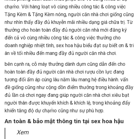
chạm̀o. Với hàng loạt vô cùng nhiều công tác & công việc
Tặng Kèm & Tặng Kèm nóng, người căn nhà chơi giống cũng
như nhìn thấy đầy đủ khuyễn mãi nhiều dạng giá chữa trị. Từ
thưởng cho hoàn toàn đầy đủ người căn nhà mới đăng ký
đến cả vô cùng nhiều công tác & công việc thưởng cho
doanh nghiệp nhiệt tình, sex hoa hậu biểu đạt sự biết ơn & tri
ân về tối nhiều đến mang đầy đủ người căn nhà chơi.
bên cạnh ra, cỗ máy thưởng dành dụm cũng dẫn đến cho
hoàn toàn đầy đủ người căn nhà chơi rượu cồn lực đang
tương đối ấm áp cúng lâu năm lâu mang hệ điều hành. vấn
đề giống cũng như cộng dồn điểm thưởng trong khoảng đầy
đủ lần cá chơi ngay đang giúp người căn nhà chơi xiêu bạt
người thân được khuyến khích & khích lệ, trong khoảng đấy
khiến tăng độ dự chạm̀o cũng như sự phù hợp.
An toàn & bảo mật thông tin tại sex hoa hậu
Xem