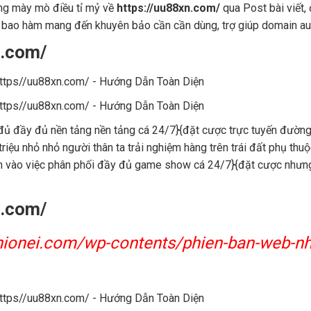
ùng mày mò điều tỉ mỷ về
https://uu88xn.com/
qua Post bài viết,
bao hàm mang đến khuyên bảo cần cần dùng, trợ giúp domain author
n.com/
đủ đầy đủ nền tảng nền tảng cá 24/7}{đặt cược trực tuyến đường 
 triệu nhỏ nhỏ người thân ta trải nghiệm hàng trên trái đất phụ t
n vào việc phân phối đầy đủ game show cá 24/7}{đặt cược nhưng 
n.com/
shionei.com/wp-contents/phien-ban-web-nha