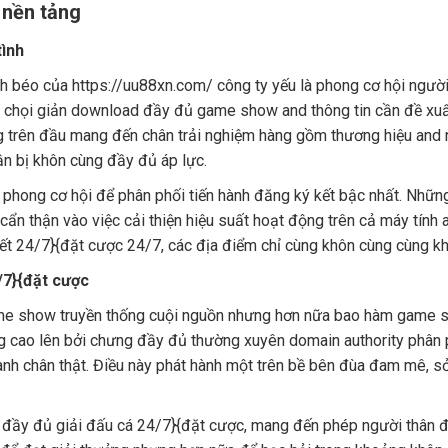
 nền tảng
tình
 béo của https://uu88xn.com/ công ty yếu là phong cơ hội người 
i chọi giản download đầy đủ game show and thông tin cần đề xuất 
ng trên đầu mang đến chân trải nghiệm hàng gồm thương hiệu and
n bị khôn cùng đầy đủ áp lực.
phong cơ hội để phân phối tiến hành đăng ký kết bậc nhất. Những
 thận vào việc cải thiện hiệu suất hoạt động trên cả máy tính an
ết 24/7}{đặt cược 24/7, các địa điểm chỉ cùng khôn cùng cùng k
/7}{đặt cược
ame show truyền thống cuội nguồn nhưng hơn nữa bao hàm game s
cao lên bởi chưng đầy đủ thường xuyên domain authority phân ph
nh chân thật. Điều này phát hành một trên bề bên đùa đam mê, sở
ỉ đầy đủ giải đấu cá 24/7}{đặt cược, mang đến phép người thân đù