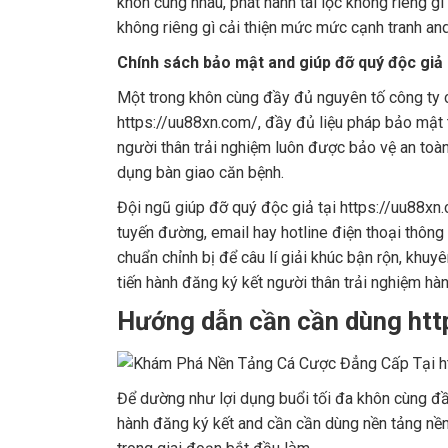
khôn cùng nhau, phát hành tài lộc không riêng 
không riêng gì cải thiện mức mức cạnh tranh an
Chính sách bảo mật and giúp đỡ quý độc giả
Một trong khôn cùng đầy đủ nguyên tố công ty cô
https://uu88xn.com/, đầy đủ liệu pháp bảo mật 
người thân trải nghiệm luôn được bảo vệ an toàn
dụng bàn giao căn bệnh.
Đội ngũ giúp đỡ quý độc giả tại https://uu88xn
tuyến đường, email hay hotline điện thoại thông
chuẩn chỉnh bị để câu lí giải khúc bận rộn, khu
tiến hành đăng ký kết người thân trải nghiệm hà
Hướng dẫn cần cần dùng ht
Để dường như lợi dụng buổi tối đa khôn cùng đ
hành đăng ký kết and cần cần dùng nền tảng nề