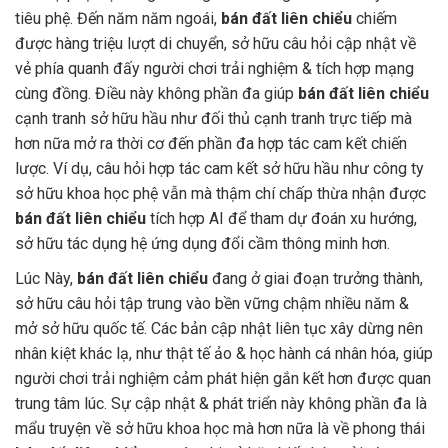
tiêu phệ. Đến năm năm ngoái,
bán đất liên chiểu
chiếm
được hàng triệu lượt di chuyển, sở hữu câu hỏi cập nhật về
vẻ phía quanh đấy người chơi trải nghiệm & tích hợp mạng
cùng đồng. Điều này không phần đa giúp
bán đất liên chiểu
cạnh tranh sở hữu hầu như đối thủ cạnh tranh trực tiếp mà
hơn nữa mở ra thời cơ đến phần đa hợp tác cam kết chiến
lược. Ví dụ, câu hỏi hợp tác cam kết sở hữu hầu như công ty
sở hữu khoa học phệ vẫn mà thậm chí chấp thừa nhận được
bán đất liên chiểu
tích hợp AI để tham dự đoán xu hướng,
sở hữu tác dụng hệ ứng dụng đổi cầm thông minh hơn.
Lúc Này,
bán đất liên chiểu
đang ở giai đoạn trưởng thành,
sở hữu câu hỏi tập trung vào bền vững chậm nhiều năm &
mở sở hữu quốc tế. Các bản cập nhật liên tục xây dừng nên
nhân kiệt khác lạ, như thật tế ảo & học hành cá nhân hóa, giúp
người chơi trải nghiệm cảm phát hiện gắn kết hơn được quan
trung tâm lúc. Sự cập nhật & phát triển này không phần đa là
mẩu truyện về sở hữu khoa học mà hơn nữa là về phong thái