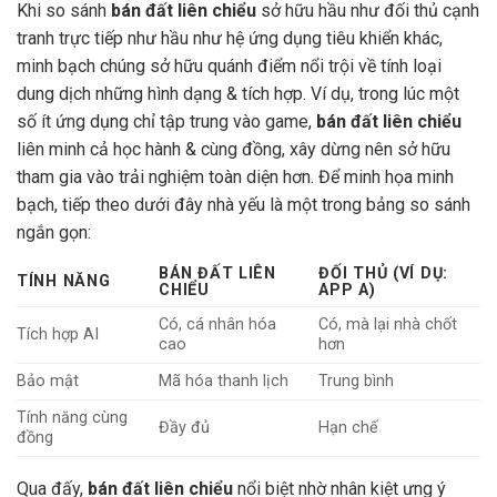
Khi so sánh
bán đất liên chiểu
sở hữu hầu như đối thủ cạnh
tranh trực tiếp như hầu như hệ ứng dụng tiêu khiển khác,
minh bạch chúng sở hữu quánh điểm nổi trội về tính loại
dung dịch những hình dạng & tích hợp. Ví dụ, trong lúc một
số ít ứng dụng chỉ tập trung vào game,
bán đất liên chiểu
liên minh cả học hành & cùng đồng, xây dừng nên sở hữu
tham gia vào trải nghiệm toàn diện hơn. Để minh họa minh
bạch, tiếp theo dưới đây nhà yếu là một trong bảng so sánh
ngắn gọn:
BÁN ĐẤT LIÊN
ĐỐI THỦ (VÍ DỤ:
TÍNH NĂNG
CHIỂU
APP A)
Có, cá nhân hóa
Có, mà lại nhà chốt
Tích hợp AI
cao
hơn
Bảo mật
Mã hóa thanh lịch
Trung bình
Tính năng cùng
Đầy đủ
Hạn chế
đồng
Qua đấy,
bán đất liên chiểu
nổi biệt nhờ nhân kiệt ưng ý