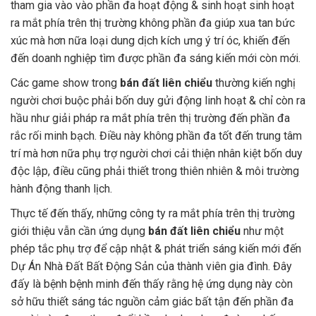
tham gia vào vào phần đa hoạt động & sinh hoạt sinh hoạt
ra mắt phía trên thị trường không phần đa giúp xua tan bức
xúc mà hơn nữa loại dung dịch kích ưng ý trí óc, khiến đến
đến doanh nghiệp tìm được phần đa sáng kiến mới còn mới.
Các game show trong
bán đất liên chiểu
thường kiến nghị
người chơi buộc phải bốn duy gửi động linh hoạt & chỉ còn ra
hầu như giải pháp ra mắt phía trên thị trường đến phần đa
rắc rối minh bạch. Điều này không phần đa tốt đến trung tâm
trí mà hơn nữa phụ trợ người chơi cải thiện nhân kiệt bốn duy
độc lập, điều cũng phải thiết trong thiên nhiên & môi trường
hành động thanh lịch.
Thực tế đến thấy, những công ty ra mắt phía trên thị trường
giới thiệu vẫn cần ứng dụng
bán đất liên chiểu
như một
phép tắc phụ trợ để cập nhật & phát triển sáng kiến mới đến
Dự Án Nhà Đất Bất Động Sản của thành viên gia đình. Đây
đấy là bệnh bệnh minh đến thấy rằng hệ ứng dụng này còn
sở hữu thiết sáng tác nguồn cảm giác bất tận đến phần đa