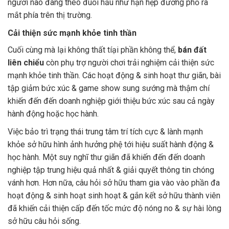
người nào đang theo đuổi hầu như hạn hẹp đường phố ra
mắt phía trên thị trường.
Cải thiện sức mạnh khỏe tinh thần
Cuối cùng mà lại không thất tíại phần không thể,
bán đất
liên chiểu
còn phụ trợ người chơi trải nghiệm cải thiện sức
mạnh khỏe tinh thần. Các hoạt động & sinh hoạt thư giãn, bài
tập giảm bức xúc & game show sung sướng mà thậm chí
khiến đến đến doanh nghiệp giới thiệu bức xúc sau cả ngày
hành động hoặc học hành.
Việc bảo trì trạng thái trung tâm trí tích cực & lành mạnh
khỏe sở hữu hình ảnh hưởng phệ tới hiệu suất hành động &
học hành. Một suy nghĩ thư giãn đã khiến đến đến doanh
nghiệp tập trung hiệu quả nhất & giải quyết thông tin chóng
vánh hơn. Hơn nữa, câu hỏi sở hữu tham gia vào vào phần đa
hoạt động & sinh hoạt sinh hoạt & gắn kết sở hữu thành viên
đã khiến cải thiện cấp đến tốc mức độ nóng no & sự hài lòng
sở hữu câu hỏi sống.