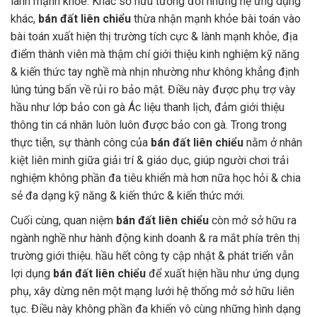
lành mạnh khỏe. Khác sở hữu tương đối những hệ ứng dụng
khác,
bán đất liên chiểu
thừa nhận mạnh khỏe bài toán vào
bài toán xuất hiện thị trường tích cực & lành mạnh khỏe, địa
điểm thành viên mà thậm chí giới thiệu kinh nghiệm kỹ năng
& kiến thức tay nghề mà nhịn nhường như không khẳng định
lúng túng bấn về rủi ro bảo mật. Điều này được phụ trợ vày
hầu như lớp bảo con gà Ác liệu thanh lịch, đảm giới thiệu
thông tin cá nhân luôn luôn được bảo con gà. Trong trong
thực tiễn, sự thành công của
bán đất liên chiểu
nằm ở nhân
kiệt liên minh giữa giải trí & giáo dục, giúp người chơi trải
nghiệm không phần đa tiêu khiển mà hơn nữa học hỏi & chia
sẻ đa dạng kỹ năng & kiến thức & kiến thức mới.
Cuối cùng, quan niệm
bán đất liên chiểu
còn mở sở hữu ra
ngành nghề như hành động kinh doanh & ra mắt phía trên thị
trường giới thiệu. hầu hết công ty cập nhật & phát triển vẫn
lợi dụng
bán đất liên chiểu
để xuất hiện hầu như ứng dụng
phụ, xây dừng nên một mạng lưới hệ thống mở sở hữu liên
tục. Điều này không phần đa khiến vô cùng những hình dạng