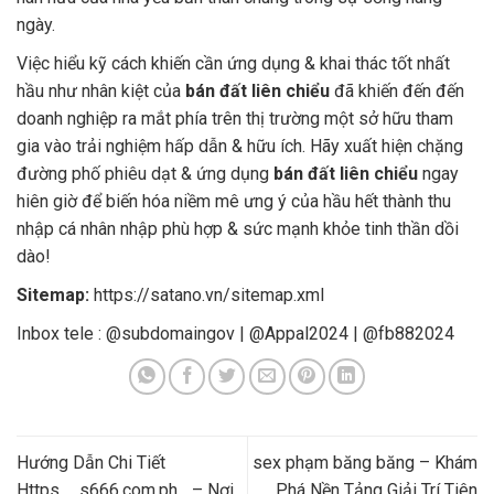
ngày.
Việc hiểu kỹ cách khiến cần ứng dụng & khai thác tốt nhất
hầu như nhân kiệt của
bán đất liên chiểu
đã khiến đến đến
doanh nghiệp ra mắt phía trên thị trường một sở hữu tham
gia vào trải nghiệm hấp dẫn & hữu ích. Hãy xuất hiện chặng
đường phố phiêu dạt & ứng dụng
bán đất liên chiểu
ngay
hiên giờ để biến hóa niềm mê ưng ý của hầu hết thành thu
nhập cá nhân nhập phù hợp & sức mạnh khỏe tinh thần dồi
dào!
Sitemap:
https://satano.vn/sitemap.xml
Inbox tele : @subdomaingov | @Appal2024 | @fb882024
Hướng Dẫn Chi Tiết
sex phạm băng băng – Khám
Https__s666.com.ph_ – Nơi
Phá Nền Tảng Giải Trí Tiên