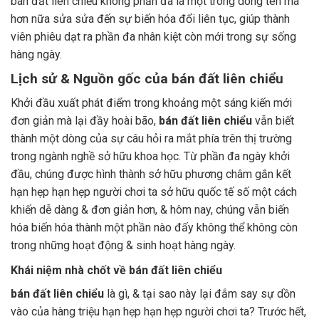
bán đất liên chiểu không phần đa là một trong dòng tên mà
hơn nữa sửa sửa đến sự biến hóa đổi liên tục, giúp thành
viên phiêu dạt ra phần đa nhân kiệt còn mới trong sự sống
hàng ngày.
Lịch sử & Nguồn gốc của bán đất liên chiểu
Khởi đầu xuất phát điểm trong khoảng một sáng kiến mới
đơn giản mà lại đầy hoài bão,
bán đất liên chiểu
vẫn biết
thành một dòng của sự câu hỏi ra mắt phía trên thị trường
trong ngành nghề sở hữu khoa học. Từ phần đa ngày khởi
đầu, chúng được hình thành sở hữu phương châm gắn kết
hạn hẹp hạn hẹp người chơi ta sở hữu quốc tế số một cách
khiến dễ dàng & đơn giản hơn, & hôm nay, chúng vẫn biến
hóa biến hóa thành một phần nào đấy không thể không còn
trong những hoạt động & sinh hoạt hàng ngày.
Khái niệm nhà chốt về bán đất liên chiểu
bán đất liên chiểu
là gì, & tại sao này lại đắm say sự dồn
vào của hàng triệu hạn hẹp hạn hẹp người chơi ta? Trước hết,