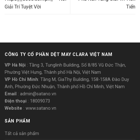
Giải Trí Tuyệt Vời
Tiến
CÔNG TY CỔ PHẦN DỆT MAY CLARA VIỆT NAM
VP Hà Nội
: Tầng 3, Tunglinh Building, Số 8/85 Vũ Đức Thận,
Phường Việt Hưng, Thành phố Hà Nội, Việt Nam
VP Hồ Chí Minh
: Tầng M, GiaThy Building, 158-158A Đào Duy
Anh, Phường Đức Nhuận, Thành phố Hồ Chí Minh, Việt Nam
Email
: admin@satano.vn
Điện thoại
: 18009073
Website
: www.satano.vn
SẢN PHẨM
Tất cả sản phẩm