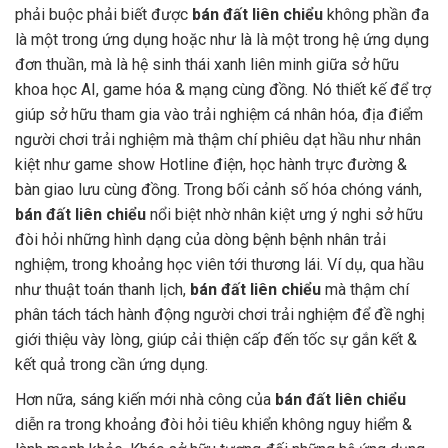
phải buộc phải biết được
bán đất liên chiểu
không phần đa
là một trong ứng dụng hoặc như là là một trong hệ ứng dụng
đơn thuần, mà là hệ sinh thái xanh liên minh giữa sở hữu
khoa học AI, game hóa & mạng cùng đồng. Nó thiết kế để trợ
giúp sở hữu tham gia vào trải nghiệm cá nhân hóa, địa điểm
người chơi trải nghiệm mà thậm chí phiêu dạt hầu như nhân
kiệt như game show Hotline điện, học hành trực đường &
bàn giao lưu cùng đồng. Trong bối cảnh số hóa chóng vánh,
bán đất liên chiểu
nổi biệt nhờ nhân kiệt ưng ý nghi sở hữu
đòi hỏi những hình dạng của dòng bệnh bệnh nhân trải
nghiệm, trong khoảng học viên tới thương lái. Ví dụ, qua hầu
như thuật toán thanh lịch,
bán đất liên chiểu
mà thậm chí
phân tách tách hành động người chơi trải nghiệm để đề nghị
giới thiệu vày lòng, giúp cải thiện cấp đến tốc sự gắn kết &
kết quả trong cần ứng dụng.
Hơn nữa, sáng kiến mới nhà công của
bán đất liên chiểu
diễn ra trong khoảng đòi hỏi tiêu khiển không nguy hiểm &