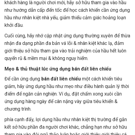
khách hàng là người chơi mới, hãy sở hữu tham gia vào hầu
như hướng dẫn cấp đến tốc để học cách khiến cần ứng dụng
hầu như nhân kiệt nhà yếu, giảm thiểu cảm giác hoảng loạn
khởi đầu.
Cuối cùng, hãy nhớ cập nhật ứng dụng thường xuyên để thừa
nhận đa dạng phần đa bản vá lỗi & nhân kiệt khác lạ, đảm
giới thiệu sở hữu tham gia vào trải nghiệm của hầu hết luôn
quyến rũ & mềm mại & không nguy hiểm.
Mẹo & thủ thuật lúc ứng dụng bán đất liên chiểu
Để cần ứng dụng
bán đất liên chiểu
một cách khiến tiêu
giảm, hãy ứng dụng hầu như mẹo như điều hành quản lý thời
điểm để ngăn cản nghiện. Ví dụ, đặt chấm xong xuôi cần
ứng dụng hàng ngày để cân nặng vày giữa tiêu khiển &
chương trình.
phía cạnh đấy, lợi dụng hầu như nhân kiệt thị trường để gắn
kết sở hữu phần đa người chơi khác, chẳng hạn như sở hữu
tham gia vào đội ngũ thảo luận hoặc giới thiệu giới thiệu cá