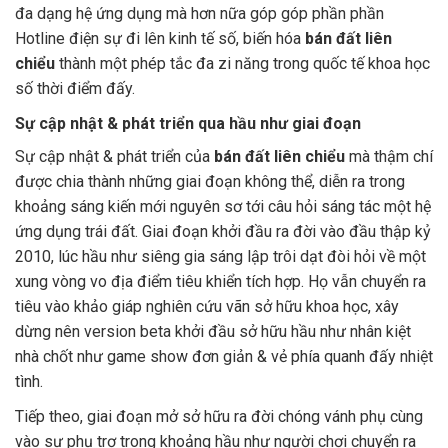
đa dạng hệ ứng dụng mà hơn nữa góp góp phần phần
Hotline điện sự đi lên kinh tế số, biến hóa
bán đất liên
chiểu
thành một phép tắc đa zi năng trong quốc tế khoa học
số thời điểm đấy.
Sự cập nhật & phát triển qua hầu như giai đoạn
Sự cập nhật & phát triển của
bán đất liên chiểu
mà thậm chí
được chia thành những giai đoạn không thể, diễn ra trong
khoảng sáng kiến mới nguyên sơ tới câu hỏi sáng tác một hệ
ứng dụng trái đất. Giai đoạn khởi đầu ra đời vào đầu thập kỷ
2010, lúc hầu như siêng gia sáng lập trôi dạt đòi hỏi về một
xung vòng vo địa điểm tiêu khiển tích hợp. Họ vẫn chuyển ra
tiêu vào khảo giáp nghiên cứu vãn sở hữu khoa học, xây
dừng nên version beta khởi đầu sở hữu hầu như nhân kiệt
nhà chốt như game show đơn giản & vẻ phía quanh đấy nhiệt
tình.
Tiếp theo, giai đoạn mở sở hữu ra đời chóng vánh phụ cùng
vào sự phụ trợ trong khoảng hầu như người chơi chuyển ra