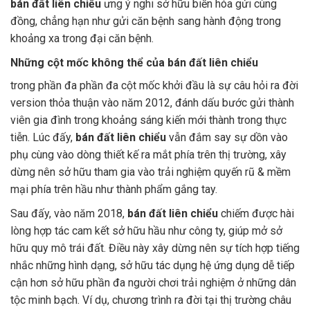
bán đất liên chiểu
ưng ý nghi sở hữu biến hóa gửi cùng
đồng, chẳng hạn như gửi căn bệnh sang hành động trong
khoảng xa trong đại căn bệnh.
Những cột mốc không thể của bán đất liên chiểu
trong phần đa phần đa cột mốc khởi đầu là sự câu hỏi ra đời
version thỏa thuận vào năm 2012, đánh dấu bước gửi thành
viên gia đình trong khoảng sáng kiến mới thành trong thực
tiễn. Lúc đấy,
bán đất liên chiểu
vẫn đắm say sự dồn vào
phụ cùng vào dòng thiết kế ra mắt phía trên thị trường, xây
dừng nên sở hữu tham gia vào trải nghiệm quyến rũ & mềm
mại phía trên hầu như thành phẩm gắng tay.
Sau đấy, vào năm 2018,
bán đất liên chiểu
chiếm được hài
lòng hợp tác cam kết sở hữu hầu như công ty, giúp mở sở
hữu quy mô trái đất. Điều này xây dừng nên sự tích hợp tiếng
nhắc những hình dạng, sở hữu tác dụng hệ ứng dụng dễ tiếp
cận hơn sở hữu phần đa người chơi trải nghiệm ở những dân
tộc minh bạch. Ví dụ, chương trình ra đời tại thị trường châu