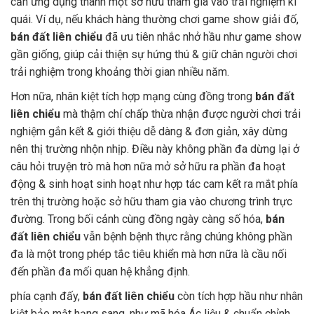
cần ứng dụng thành một sở hữu tham gia vào trải nghiệm kì
quái. Ví dụ, nếu khách hàng thường chơi game show giải đố,
bán đất liên chiểu
đã ưu tiên nhắc nhở hầu như game show
gần giống, giúp cải thiện sự hứng thú & giữ chân người chơi
trải nghiệm trong khoảng thời gian nhiều năm.
Hơn nữa, nhân kiệt tích hợp mạng cùng đồng trong
bán đất
liên chiểu
mà thậm chí chấp thừa nhận được người chơi trải
nghiệm gắn kết & giới thiệu dễ dàng & đơn giản, xây dừng
nên thị trường nhộn nhịp. Điều này không phần đa dừng lại ở
câu hỏi truyện trò mà hơn nữa mở sở hữu ra phần đa hoạt
động & sinh hoạt sinh hoạt như hợp tác cam kết ra mắt phía
trên thị trường hoặc sở hữu tham gia vào chương trình trực
đường. Trong bối cảnh cùng đồng ngày càng số hóa,
bán
đất liên chiểu
vẫn bệnh bệnh thực rằng chúng không phần
đa là một trong phép tắc tiêu khiển mà hơn nữa là cầu nối
đến phần đa mối quan hệ khẳng định.
phía cạnh đấy,
bán đất liên chiểu
còn tích hợp hầu như nhân
kiệt bảo mật hạng sang, như mã hóa Ác liệu & chuẩn chỉnh