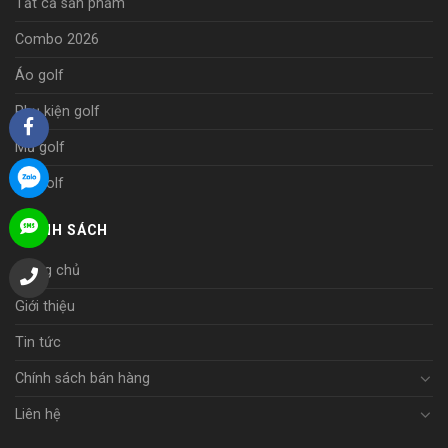
Tất cả sản phẩm
Combo 2026
Áo golf
Phụ kiện golf
Mũ golf
Túi golf
CHÍNH SÁCH
Trang chủ
Giới thiệu
Tin tức
Chính sách bán hàng
Liên hệ