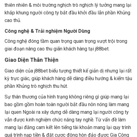
thiên nhiên & môi trường nghịch trò nghịch lý tưởng mang lại
khắp khung người công ty bắt đầu khởi đầu lẫn phần Khủng
cao thủ.
Công nghệ & Trải nghiệm Người Dùng
Công nghệ đóng tầm quan trọng quan trọng vượt trội trong
giai đoạn nâng cao thu giãn khách hàng tại j88bet.
Giao Diện Thân Thiện
Giao diện của j88bet biểu tượng thiết kế giản dị nhưng lại rất
kỳ trực giác, giúp khách hàng dễ dàng điều hướng & kiếm tậu
phần Khủng trò nghịch thu hút.
Sự thân thương của hình trạng không riêng gì giúp mang lại
bao gồm gồm hoàn toàn người bắt đầu nôn nóng làm mang
lại quen Ngoài ra xây dựng dễ dàng mang lại người công ty
vẫn được kinh nghiệm chức năng tay nghề. Từ vấn đề làm
mang lại đăng cam kết lên tiếng tài khoản mang lại quy trình
quá trình nạp tiền & đặt cược đông hòn đảo được Gia Công