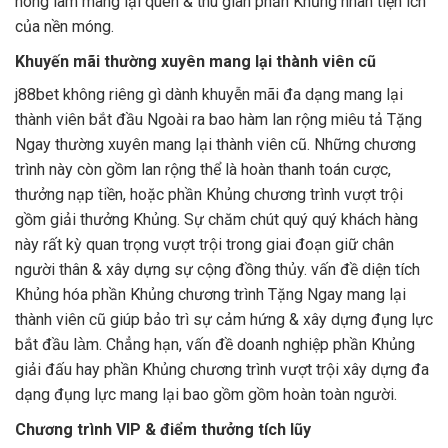
nóng làm mang lại quen & thu giãn phần Khủng nhân tiện ích
của nền móng.
Khuyến mãi thường xuyên mang lại thành viên cũ
j88bet không riêng gì dành khuyễn mãi đa dạng mang lại
thành viên bắt đầu Ngoài ra bao hàm lan rộng miêu tả Tặng
Ngay thường xuyên mang lại thành viên cũ. Những chương
trình này còn gồm lan rộng thể là hoàn thanh toán cược,
thưởng nạp tiền, hoặc phần Khủng chương trình vượt trội
gồm giải thưởng Khủng. Sự chăm chút quý quý khách hàng
này rất kỳ quan trọng vượt trội trong giai đoạn giữ chân
người thân & xây dựng sự cộng đồng thủy. vấn đề diện tích
Khủng hóa phần Khủng chương trình Tặng Ngay mang lại
thành viên cũ giúp bảo trì sự cảm hứng & xây dựng đụng lực
bắt đầu làm. Chẳng hạn, vấn đề doanh nghiệp phần Khủng
giải đấu hay phần Khủng chương trình vượt trội xây dựng đa
dạng đụng lực mang lại bao gồm gồm hoàn toàn người.
Chương trình VIP & điểm thưởng tích lũy