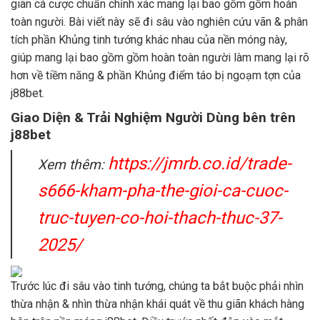
giãn cá cược chuẩn chỉnh xác mang lại bao gồm gồm hoàn
toàn người. Bài viết này sẽ đi sâu vào nghiên cứu vãn & phân
tích phần Khủng tinh tướng khác nhau của nền móng này,
giúp mang lại bao gồm gồm hoàn toàn người làm mang lại rõ
hơn về tiềm năng & phần Khủng điểm táo bị ngoạm tợn của
j88bet.
Giao Diện & Trải Nghiệm Người Dùng bên trên
j88bet
https://jmrb.co.id/trade-
Xem thêm:
s666-kham-pha-the-gioi-ca-cuoc-
truc-tuyen-co-hoi-thach-thuc-37-
2025/
Trước lúc đi sâu vào tinh tướng, chúng ta bắt buộc phải nhìn
thừa nhận & nhìn thừa nhận khái quát về thu giãn khách hàng