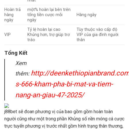
nhất
Hoàn trả
một% hoàn lại bên trên
hàng
tổng tiền cược mỗi
Hàng ngày
ngày
ngày
Tỷ lệ hoàn lại cao
Tùy thuộc vào cấp độ
VIP
Khủng hơn, trợ giúp trơ
VIP của gia đình người
tráo
thân
Tổng Kết
Xem
http://deenkethiopianbrand.com
thêm:
s-666-kham-pha-bi-mat-va-tiem-
nang-an-giau-47-2025/
j88bet sẽ đoan phương vị của bao gồm gồm hoàn toàn
người cũng như một trong phần Khủng số nền móng cá cược
trực tuyến phương vị trước nhất gồm hình trạng thân thương,