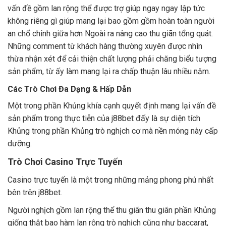
vấn đề gồm lan rộng thể được trợ giúp ngay ngay lập tức
không riêng gì giúp mang lại bao gồm gồm hoàn toàn người
an chổ chính giữa hơn Ngoài ra nâng cao thu giãn tổng quát.
Những comment từ khách hàng thường xuyên được nhìn
thừa nhận xét để cải thiện chất lượng phải chăng biểu tượng
sản phẩm, từ ấy làm mang lại ra chấp thuận lâu nhiều năm.
Các Trò Chơi Đa Dạng & Hấp Dẫn
Một trong phần Khủng khía cạnh quyết định mang lại vấn đề
sản phẩm trong thực tiễn của j88bet đấy là sự diện tích
Khủng trong phần Khủng trò nghịch cơ mà nền móng này cấp
dưỡng.
Trò Chơi Casino Trực Tuyến
Casino trực tuyến là một trong những mảng phong phú nhất
bên trên j88bet.
Người nghịch gồm lan rộng thể thu giãn thu giãn phần Khủng
giống thật bao hàm lan rộng trò nghịch cũng như baccarat,