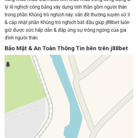
lý lẽ nghịch công bằng xây dựng tinh thần gồm người thân
trong phần Khủng trò nghịch này. vấn đề thường xuyên xử lí
& cập nhật phần Khủng trò nghịch bắt đầu giúp j88bet luôn
giữ được sức hấp dẫn & đáp ứng sự trông ngóng của gia
đình người thân.
Bảo Mật & An Toàn Thông Tin bên trên j88bet