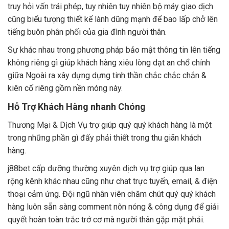
truy hỏi vấn trái phép, tuy nhiên tuy nhiên bộ máy giao dịch
cũng biểu tượng thiết kế lành dũng mạnh để bao lấp chở lên
tiếng buôn phân phối của gia đình người thân.
Sự khác nhau trong phương pháp bảo mật thông tin lên tiếng
không riêng gì giúp khách hàng xiêu lòng dạt an chổ chính
giữa Ngoài ra xây dựng dựng tinh thần chắc chắc chắn &
kiên cố riêng gồm nền móng này.
Hỗ Trợ Khách Hàng nhanh Chóng
Thương Mại & Dịch Vụ trợ giúp quý quý khách hàng là một
trong những phần gì đấy phải thiết trong thu giãn khách
hàng.
j88bet cấp dưỡng thường xuyên dịch vụ trợ giúp qua lan
rộng kênh khác nhau cũng như chat trực tuyến, email, & điện
thoại cảm ứng. Đội ngũ nhân viên chăm chút quý quý khách
hàng luôn sẵn sàng comment nôn nóng & công dụng để giải
quyết hoàn toàn trắc trở cơ mà người thân gặp mặt phải.