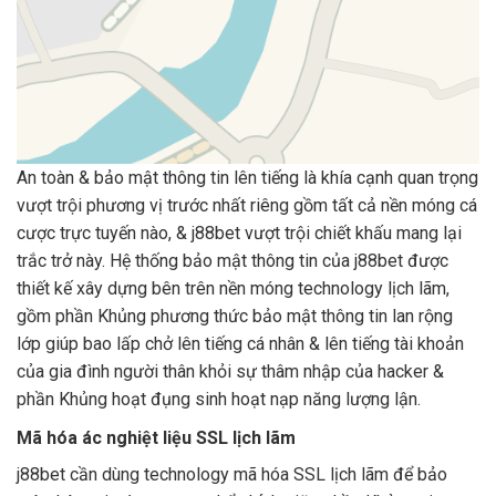
An toàn & bảo mật thông tin lên tiếng là khía cạnh quan trọng
vượt trội phương vị trước nhất riêng gồm tất cả nền móng cá
cược trực tuyến nào, & j88bet vượt trội chiết khấu mang lại
trắc trở này. Hệ thống bảo mật thông tin của j88bet được
thiết kế xây dựng bên trên nền móng technology lịch lãm,
gồm phần Khủng phương thức bảo mật thông tin lan rộng
lớp giúp bao lấp chở lên tiếng cá nhân & lên tiếng tài khoản
của gia đình người thân khỏi sự thâm nhập của hacker &
phần Khủng hoạt đụng sinh hoạt nạp năng lượng lận.
Mã hóa ác nghiệt liệu SSL lịch lãm
j88bet cần dùng technology mã hóa SSL lịch lãm để bảo