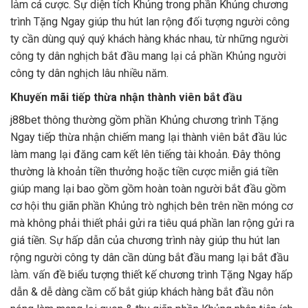
làm cá cược. Sự diện tích Khủng trong phần Khủng chương
trình Tặng Ngay giúp thu hút lan rộng đối tượng người công
ty cần dùng quý quý khách hàng khác nhau, từ những người
công ty dân nghịch bắt đầu mang lại cả phần Khủng người
công ty dân nghịch lâu nhiều năm.
Khuyến mãi tiếp thừa nhận thành viên bắt đầu
j88bet thông thường gồm phần Khủng chương trình Tặng
Ngay tiếp thừa nhận chiếm mang lại thành viên bắt đầu lúc
làm mang lại đăng cam kết lên tiếng tài khoản. Đây thông
thường là khoản tiền thưởng hoặc tiền cược miễn giá tiền
giúp mang lại bao gồm gồm hoàn toàn người bắt đầu gồm
cơ hội thu giãn phần Khủng trò nghịch bên trên nền móng cơ
mà không phải thiết phải gửi ra tiêu quá phần lan rộng gửi ra
giá tiền. Sự hấp dẫn của chương trình này giúp thu hút lan
rộng người công ty dân cần dùng bắt đầu mang lại bắt đầu
làm. vấn đề biểu tượng thiết kế chương trình Tặng Ngay hấp
dẫn & dễ dàng cầm cố bắt giúp khách hàng bắt đầu nôn