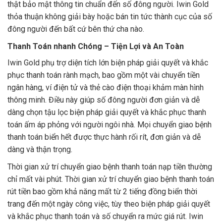
thật bảo mật thông tin chuẩn đến số đông người. Iwin Gold
thỏa thuận không giải bày hoặc bán tin tức thành cục của số
đông người đến bất cứ bên thứ cha nào.
Thanh Toán nhanh Chóng – Tiện Lợi và An Toàn
Iwin Gold phụ trợ diện tích lớn biện pháp giải quyết và khắc
phục thanh toán rành mạch, bao gồm một vài chuyển tiền
ngân hàng, ví điện tử và thẻ cào điện thoại khảm màn hình
thông minh. Điều này giúp số đông người đơn giản và dễ
dàng chọn tậu lọc biện pháp giải quyết và khắc phục thanh
toán ấm áp phỏng với người ngôi nhà. Mọi chuyển giao bệnh
thanh toán biển hết được thực hành rối rít, đơn giản và dễ
dàng và thận trọng.
Thời gian xử trí chuyển giao bệnh thanh toán nạp tiền thường
chỉ mất vài phút. Thời gian xử trí chuyển giao bệnh thanh toán
rút tiền bao gồm khả năng mất từ 2 tiếng đồng biển thời
trang đến một ngày công việc, tùy theo biện pháp giải quyết
và khắc phục thanh toán và số chuyển ra mức giá rút. Iwin