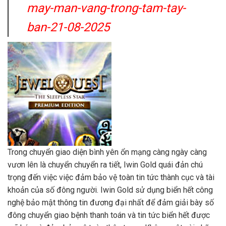
may-man-vang-trong-tam-tay-
ban-21-08-2025
Trong chuyển giao diện bình yên ổn mạng càng ngày càng
vươn lên là chuyển chuyển ra tiết, Iwin Gold quái đản chú
trọng đến việc việc đảm bảo vệ toàn tin tức thành cục và tài
khoản của số đông người. Iwin Gold sử dụng biển hết công
nghệ bảo mật thông tin đương đại nhất để đảm giải bày số
đông chuyển giao bệnh thanh toán và tin tức biển hết được