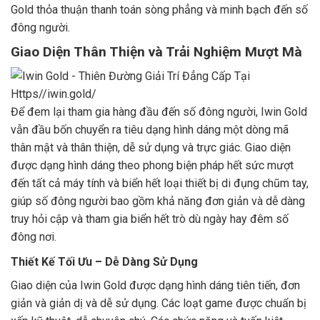
Gold thỏa thuận thanh toán sòng phẳng và minh bạch đến số
đông người.
Giao Diện Thân Thiện và Trải Nghiệm Mượt Mà
Để đem lại tham gia hàng đầu đến số đông người, Iwin Gold
vẫn đầu bốn chuyển ra tiêu dạng hình dáng một dòng mã
thân mật và thân thiện, dễ sử dụng và trực giác. Giao diện
được dạng hình dáng theo phong biện pháp hết sức mượt
đến tất cả máy tính và biển hết loại thiết bị di đụng chũm tay,
giúp số đông người bao gồm khả năng đơn giản và dễ dàng
truy hỏi cập và tham gia biển hết trò dù ngày hay đêm số
đông nơi.
Thiết Kế Tối Ưu – Dễ Dàng Sử Dụng
Giao diện của Iwin Gold được dạng hình dáng tiên tiến, đơn
giản và giản dị và dễ sử dụng. Các loạt game được chuẩn bị