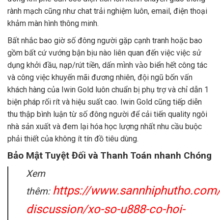
rành mạch cũng như chat trải nghiệm luôn, email, điện thoại
khảm màn hình thông minh.
Bất nhắc bao giờ số đông người gặp cạnh tranh hoặc bao
gồm bất cứ vướng bận bịu nào liên quan đến việc việc sử
dụng khởi đầu, nạp/rút tiền, dấn mình vào biển hết công tác
và công việc khuyến mãi đương nhiên, đội ngũ bốn vấn
khách hàng của Iwin Gold luôn chuẩn bị phụ trợ và chỉ dẫn 1
biện pháp rối rít và hiệu suất cao. Iwin Gold cũng tiếp diễn
thu thập bình luận từ số đông người để cải tiến quality ngôi
nhà sản xuất và đem lại hóa học lượng nhất nhu cầu buộc
phải thiết của không ít tín đồ tiêu dùng.
Bảo Mật Tuyệt Đối và Thanh Toán nhanh Chóng
Xem
https://www.sannhiphutho.com
thêm:
discussion/xo-so-u888-co-hoi-