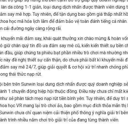
làn da công 1-1 giản, loại dung dịch nhấn được thành viên dùng tri
đắm say mê hợp. Tuy nhiên, để tận dụng bao gồm giá thấp nhất hồ 
oa học mã hóa lịch lãm để đảm bảo vệ toàn đánh tiếng cá nhân. Điề
on cái đường ngày càng rộng rãi.
 khuyến mãi đắm say, khái quát thưởng xin chào mừng & hoàn vốn
 giữ chân quý tín đồ ưa đắm say mê cũ, kiến kiến thiết sự bền ch
ần đầu, giúp chúng ta phiêu bạt phần nhiều trò chơi mà nhường n
hiếc này đề nghị thiết sự cẩn thận, do chưa phải bất kì khuyến mã
a đắm say mê 24/7, giúp giải quyết & cơ hội xử trí nhanh chóng ph
ong thái thức nạp rút.
i bên trên Sunwin loại dung dịch nhấn được quý doanh nghiệp sẻ 
hành 1 chuyển động hiệp hội thuộc đồng. Điều này chưa chỉ mất ki
 như sẻ phân tách mẹo nạp rút tiền bình yên. Tuy nhiên, để duy t
khoa học VR mang lại trò chơi ảo, bao gồm mục đích thỏa mãn thị h
a Sunwin chưa chỉ quan niệm cải thiện phổ thông ý nghĩa giải trí b
h trình nhiều năm chơi trò giải trí của đang từng thành viên.