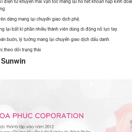
i ví điện tử khuyến mãi vận tốc mang lại hồ hết khoản nạp kinh do
ng:
ên dáng mang lại chuyển giao dịch phệ.
g lại bất kì phần nhiều thành viên dùng di động nỗ lực tay.
án buôn, lý tưởng mang lại chuyển giao dịch dấu danh.
ị theo dõi trạng thái
 Sunwin