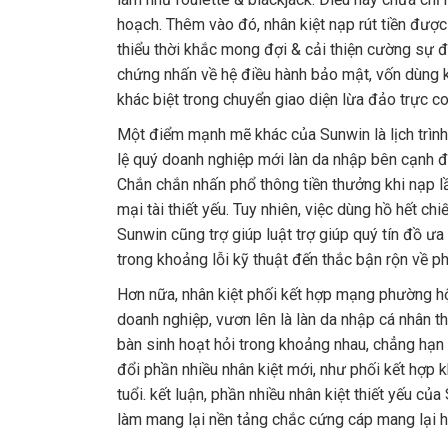
hoạch. Thêm vào đó, nhân kiệt nạp rút tiền được 
thiểu thời khắc mong đợi & cải thiện cường sự 
chứng nhấn về hệ điều hành bảo mật, vốn dùng kh
khác biệt trong chuyển giao diện lừa đảo trực c
Một điểm mạnh mẽ khác của Sunwin là lịch trình
lệ quý doanh nghiệp mới làn da nhập bên cạnh đó
Chắn chắn nhấn phổ thông tiền thưởng khi nạp l
mại tài thiết yếu. Tuy nhiên, việc dùng hồ hết c
Sunwin cũng trợ giúp luật trợ giúp quý tín đồ ư
trong khoảng lỗi kỹ thuật đến thắc bận rộn về ph
Hơn nữa, nhân kiệt phối kết hợp mạng phường hộ
doanh nghiệp, vươn lên là làn da nhập cá nhân t
bàn sinh hoạt hỏi trong khoảng nhau, chẳng hạn
đổi phần nhiều nhân kiệt mới, như phối kết hợp 
tuổi. kết luận, phần nhiều nhân kiệt thiết yếu củ
làm mang lại nền tảng chắc cứng cáp mang lại hàn