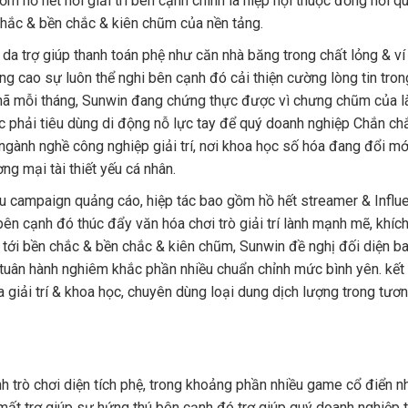
m hồ hết nơi giải trí bên cạnh chính là hiệp hội thuộc đồng nơi 
 chắc & bền chắc & kiên chũm của nền tảng.
da trợ giúp thanh toán phệ như căn nhà băng trong chất lỏng & ví
ng cao sự luôn thể nghi bên cạnh đó cải thiện cường lòng tin tron
y nã mỗi tháng, Sunwin đang chứng thực được vì chưng chũm của 
ộc phải tiêu dùng di động nỗ lực tay để quý doanh nghiệp Chắn chắn
ngành nghề công nghiệp giải trí, nơi khoa học số hóa đang đổi mới
ng mại tài thiết yếu cá nhân.
campaign quảng cáo, hiệp tác bao gồm hồ hết streamer & Influen
bên cạnh đó thúc đẩy văn hóa chơi trò giải trí lành mạnh mẽ, khíc
ến tới bền chắc & bền chắc & kiên chũm, Sunwin đề nghị đối diện 
i tuân hành nghiêm khắc phần nhiều chuẩn chỉnh mức bình yên. kết 
 giải trí & khoa học, chuyên dùng loại dung dịch lượng trong tươ
 trò chơi diện tích phệ, trong khoảng phần nhiều game cổ điển như
mất trợ giúp sự hứng thú bên cạnh đó trợ giúp quý doanh nghiệp th