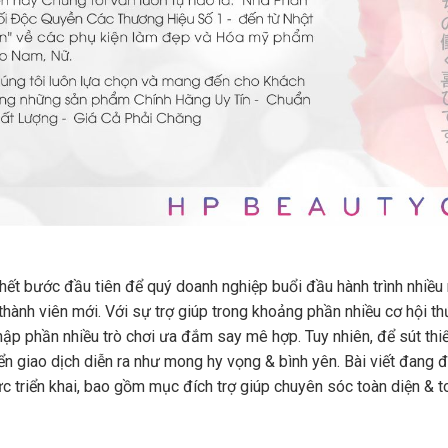
hết bước đầu tiên để quý doanh nghiệp buổi đầu hành trình nhiều 
thành viên mới. Với sự trợ giúp trong khoảng phần nhiều cơ hội th
ập phần nhiều trò chơi ưa đắm say mê hợp. Tuy nhiên, để sút thi
n giao dịch diễn ra như mong hy vọng & bình yên. Bài viết đang đ
 triển khai, bao gồm mục đích trợ giúp chuyên sóc toàn diện & to