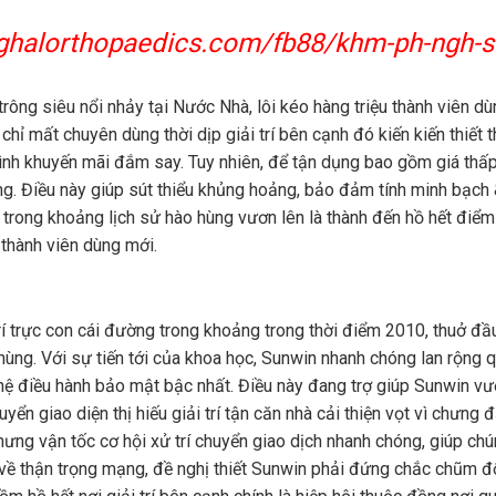
inghalorthopaedics.com/fb88/khm-ph-ngh-
 trông siêu nổi nhảy tại Nước Nhà, lôi kéo hàng triệu thành viên dù
 chỉ mất chuyên dùng thời dịp giải trí bên cạnh đó kiến kiến thi
rình khuyến mãi đắm say. Tuy nhiên, để tận dụng bao gồm giá thấp
ông. Điều này giúp sút thiểu khủng hoảng, bảo đảm tính minh bạch 
y, trong khoảng lịch sử hào hùng vươn lên là thành đến hồ hết đi
 thành viên dùng mới.
trí trực con cái đường trong khoảng trong thời điểm 2010, thuở đ
 hùng. Với sự tiến tới của khoa học, Sunwin nhanh chóng lan rộng q
ệ điều hành bảo mật bậc nhất. Điều này đang trợ giúp Sunwin vươn
ển giao diện thị hiếu giải trí tận căn nhà cải thiện vọt vì chưng đ
ưng vận tốc cơ hội xử trí chuyển giao dịch nhanh chóng, giúp chúng
c về thận trọng mạng, đề nghị thiết Sunwin phải đứng chắc chũm đ