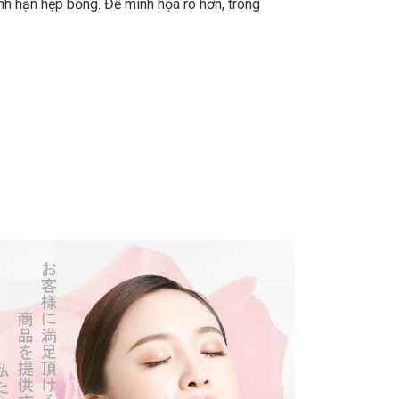
anh hạn hẹp bỏng. Để minh họa rõ hơn, trong