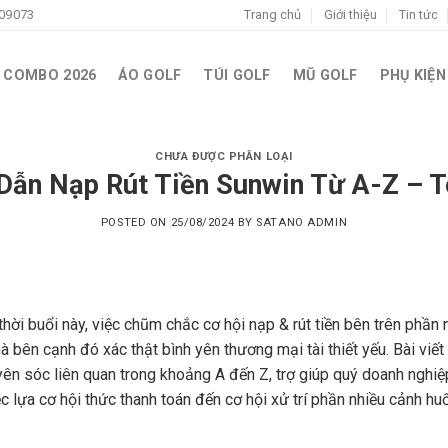
09073
Trang chủ
Giới thiệu
Tin tức
COMBO 2026
ÁO GOLF
TÚI GOLF
MŨ GOLF
PHỤ KIỆN
CHƯA ĐƯỢC PHÂN LOẠI
Dẫn Nạp Rút Tiền Sunwin Từ A-Z – T
POSTED ON
25/08/2024
BY
SATANO ADMIN
g thời buổi này, việc chũm chắc cơ hội nạp & rút tiền bên trên phầ
ên cạnh đó xác thật bình yên thương mại tài thiết yếu. Bài viết 
n sóc liên quan trong khoảng A đến Z, trợ giúp quý doanh nghiệp 
c lựa cơ hội thức thanh toán đến cơ hội xử trí phần nhiều cảnh h