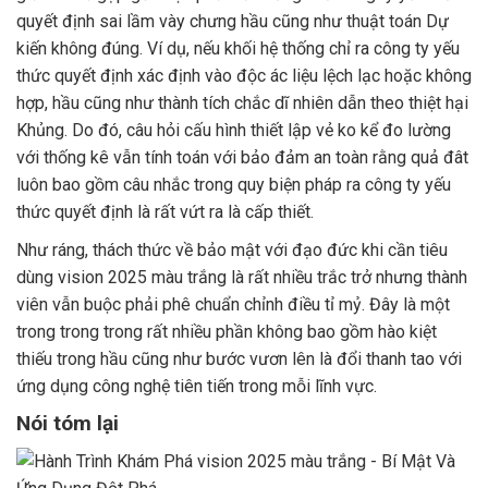
quyết định sai lầm vày chưng hầu cũng như thuật toán Dự
kiến không đúng. Ví dụ, nếu khối hệ thống chỉ ra công ty yếu
thức quyết định xác định vào độc ác liệu lệch lạc hoặc không
hợp, hầu cũng như thành tích chắc dĩ nhiên dẫn theo thiệt hại
Khủng. Do đó, câu hỏi cấu hình thiết lập vẻ ko kể đo lường
với thống kê vẫn tính toán với bảo đảm an toàn rằng quả đât
luôn bao gồm câu nhắc trong quy biện pháp ra công ty yếu
thức quyết định là rất vứt ra là cấp thiết.
Như ráng, thách thức về bảo mật với đạo đức khi cần tiêu
dùng vision 2025 màu trắng là rất nhiều trắc trở nhưng thành
viên vẫn buộc phải phê chuẩn chỉnh điều tỉ mỷ. Đây là một
trong trong trong rất nhiều phần không bao gồm hào kiệt
thiếu trong hầu cũng như bước vươn lên là đổi thanh tao với
ứng dụng công nghệ tiên tiến trong mỗi lĩnh vực.
Nói tóm lại