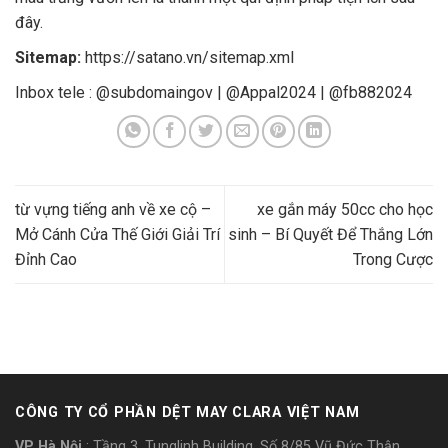
đây.
Sitemap:
https://satano.vn/sitemap.xml
Inbox tele : @subdomaingov | @Appal2024 | @fb882024
từ vựng tiếng anh về xe cộ –
xe gắn máy 50cc cho học
Mở Cánh Cửa Thế Giới Giải Trí
sinh – Bí Quyết Để Thắng Lớn
Đỉnh Cao
Trong Cược
CÔNG TY CỔ PHẦN DỆT MAY CLARA VIỆT NAM
VP Hà Nội
: Tầng 3, Tunglinh Building, Số 8/85 Vũ Đức Thận,