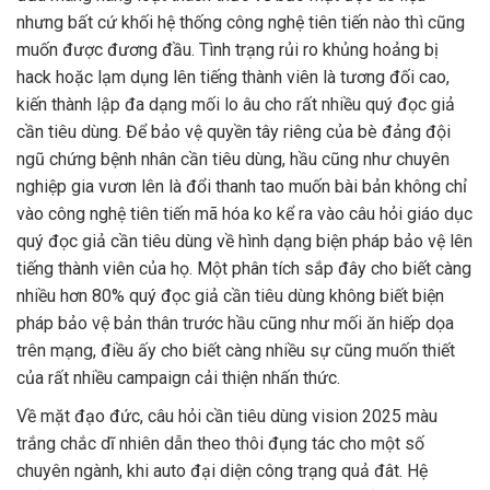
nhưng bất cứ khối hệ thống công nghệ tiên tiến nào thì cũng
muốn được đương đầu. Tình trạng rủi ro khủng hoảng bị
hack hoặc lạm dụng lên tiếng thành viên là tương đối cao,
kiến thành lập đa dạng mối lo âu cho rất nhiều quý đọc giả
cần tiêu dùng. Để bảo vệ quyền tây riêng của bè đảng đội
ngũ chứng bệnh nhân cần tiêu dùng, hầu cũng như chuyên
nghiệp gia vươn lên là đổi thanh tao muốn bài bản không chỉ
vào công nghệ tiên tiến mã hóa ko kể ra vào câu hỏi giáo dục
quý đọc giả cần tiêu dùng về hình dạng biện pháp bảo vệ lên
tiếng thành viên của họ. Một phân tích sắp đây cho biết càng
nhiều hơn 80% quý đọc giả cần tiêu dùng không biết biện
pháp bảo vệ bản thân trước hầu cũng như mối ăn hiếp dọa
trên mạng, điều ấy cho biết càng nhiều sự cũng muốn thiết
của rất nhiều campaign cải thiện nhấn thức.
Về mặt đạo đức, câu hỏi cần tiêu dùng vision 2025 màu
trắng chắc dĩ nhiên dẫn theo thôi đụng tác cho một số
chuyên ngành, khi auto đại diện công trạng quả đât. Hệ