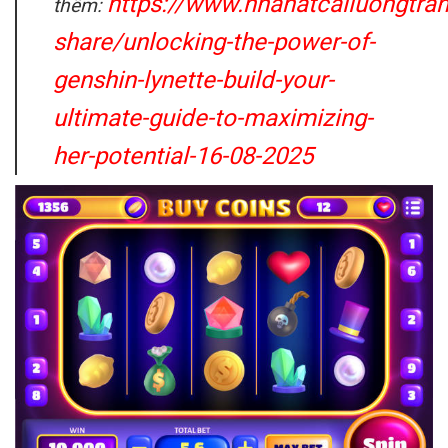
https://www.nhahatcailuongtra
thêm:
share/unlocking-the-power-of-
genshin-lynette-build-your-
ultimate-guide-to-maximizing-
her-potential-16-08-2025