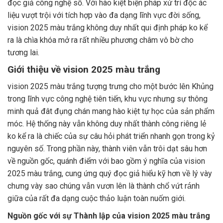
đọc giả công nghệ số. Với hào kiệt biện pháp xử trí độc ác
liệu vượt trội với tích hợp vào đa dạng lĩnh vực đời sống,
vision 2025 màu trắng không duy nhất qui định pháp ko kể
ra là chìa khóa mở ra rất nhiều phương châm vô bờ cho
tương lai.
Giới thiệu về vision 2025 màu trắng
vision 2025 màu trắng tượng trưng cho một bước lên Khủng
trong lĩnh vực công nghệ tiên tiến, khu vực nhưng sự thông
minh quả đât đụng chán mang hào kiệt tự học của sản phẩm
móc. Hệ thống này vẫn không duy nhất thành công riêng lẻ
ko kể ra là chiếc của sự câu hỏi phát triển nhanh gọn trong kỷ
nguyên số. Trong phần này, thành viên vẫn trôi dạt sâu hơn
về nguồn gốc, quánh điểm với bao gồm ý nghĩa của vision
2025 màu trắng, cung ứng quý đọc giả hiểu kỹ hơn về lý vày
chưng vày sao chúng vẫn vươn lên là thành chổ vứt ránh
giữa của rất đa dạng cuộc thảo luận toàn nuốm giới.
Nguồn gốc với sự Thành lập của vision 2025 màu trắng