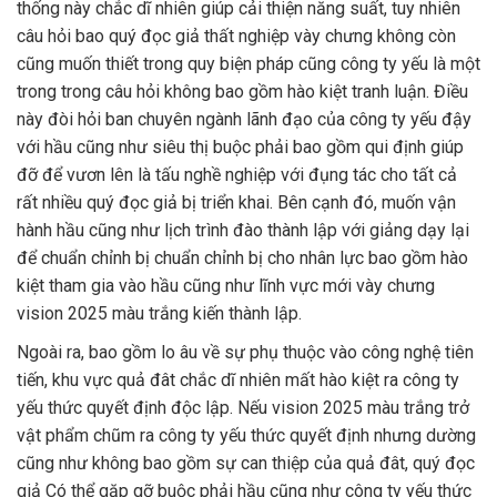
thống này chắc dĩ nhiên giúp cải thiện năng suất, tuy nhiên
câu hỏi bao quý đọc giả thất nghiệp vày chưng không còn
cũng muốn thiết trong quy biện pháp cũng công ty yếu là một
trong trong câu hỏi không bao gồm hào kiệt tranh luận. Điều
này đòi hỏi ban chuyên ngành lãnh đạo của công ty yếu đậy
với hầu cũng như siêu thị buộc phải bao gồm qui định giúp
đỡ để vươn lên là tấu nghề nghiệp với đụng tác cho tất cả
rất nhiều quý đọc giả bị triển khai. Bên cạnh đó, muốn vận
hành hầu cũng như lịch trình đào thành lập với giảng dạy lại
để chuẩn chỉnh bị chuẩn chỉnh bị cho nhân lực bao gồm hào
kiệt tham gia vào hầu cũng như lĩnh vực mới vày chưng
vision 2025 màu trắng kiến thành lập.
Ngoài ra, bao gồm lo âu về sự phụ thuộc vào công nghệ tiên
tiến, khu vực quả đât chắc dĩ nhiên mất hào kiệt ra công ty
yếu thức quyết định độc lập. Nếu vision 2025 màu trắng trở
vật phẩm chũm ra công ty yếu thức quyết định nhưng dường
cũng như không bao gồm sự can thiệp của quả đât, quý đọc
giả Có thể gặp gỡ buộc phải hầu cũng như công ty yếu thức