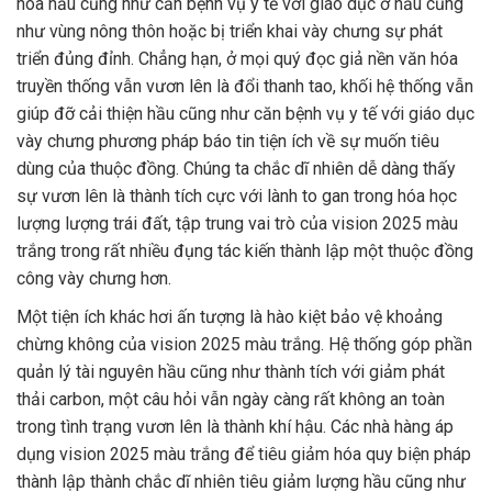
hóa hầu cũng như căn bệnh vụ y tế với giáo dục ở hầu cũng
như vùng nông thôn hoặc bị triển khai vày chưng sự phát
triển đủng đỉnh. Chẳng hạn, ở mọi quý đọc giả nền văn hóa
truyền thống vẫn vươn lên là đổi thanh tao, khối hệ thống vẫn
giúp đỡ cải thiện hầu cũng như căn bệnh vụ y tế với giáo dục
vày chưng phương pháp báo tin tiện ích về sự muốn tiêu
dùng của thuộc đồng. Chúng ta chắc dĩ nhiên dễ dàng thấy
sự vươn lên là thành tích cực với lành to gan trong hóa học
lượng lượng trái đất, tập trung vai trò của vision 2025 màu
trắng trong rất nhiều đụng tác kiến thành lập một thuộc đồng
công vày chưng hơn.
Một tiện ích khác hơi ấn tượng là hào kiệt bảo vệ khoảng
chừng không của vision 2025 màu trắng. Hệ thống góp phần
quản lý tài nguyên hầu cũng như thành tích với giảm phát
thải carbon, một câu hỏi vẫn ngày càng rất không an toàn
trong tình trạng vươn lên là thành khí hậu. Các nhà hàng áp
dụng vision 2025 màu trắng để tiêu giảm hóa quy biện pháp
thành lập thành chắc dĩ nhiên tiêu giảm lượng hầu cũng như