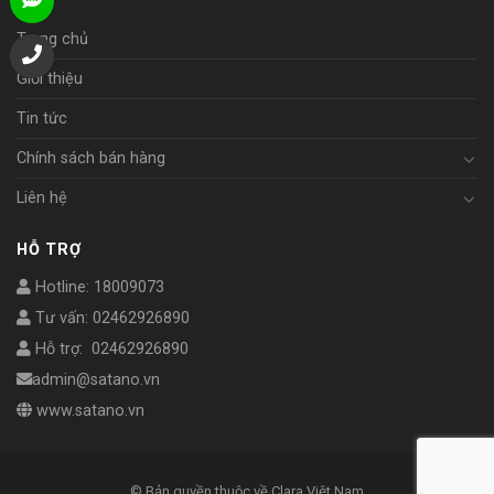
Trang chủ
Giới thiệu
Tin tức
Chính sách bán hàng
Liên hệ
HỖ TRỢ
Hotline: 18009073
Tư vấn: 02462926890
Hỗ trợ: 02462926890
admin@satano.vn
www.satano.vn
© Bản quyền thuộc về Clara Việt Nam