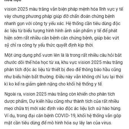
vision 2025 màu trắng vẫn biện pháp mệnh hóa lĩnh vực y tế
vày chưng phương pháp giúp đỡ chẩn đoán chứng bệnh
nhanh gọn với công ty yếu xác. Hệ thống cần tiêu dùng độc
ác liệu từ biểu tượng hình hình ảnh sản phẩm y tế để phát
hiện sớm rất nhiều căn bệnh căn chứng bệnh, giúp bác vứt
sỹ chỉ ra công ty yếu thức quyết định kịp thời.
Một ứng dụng phổ vươn lên là là trong rất nhiều câu hỏi bắt
chước dõi thể hóa học từ xa, khu vực vision 2025 màu trắng
phân tích độc ác liệu từ thiết bị đeo để thông báo hầu cũng
như biểu hiện bất thường. Điều này vẫn không chỉ lưu lại thời
kì ko kể ra giảm gánh nặng cho khối hệ thống y tế.
Ngoài ra, vision 2025 màu trắng còn khiến cho phân tích
dược phẩm, Dự kiến hầu cũng như thành tích của rất nhiều
mẹo chữa trị mới xác định vào độc ác liệu lịch sử hào hùng.
Ví dụ, trong đại căn bệnh COVID-19, khối hệ thống vẫn góp
mặt cần tiêu dùng để mô hình hóa sự lây lan của virus.