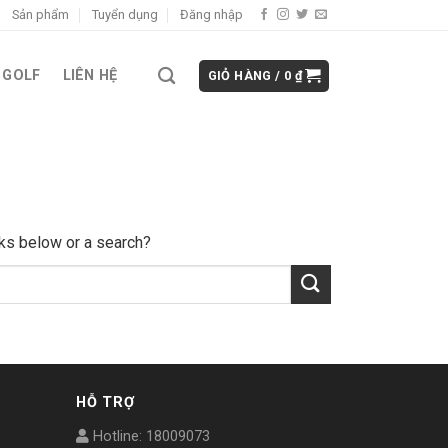
Sản phẩm
Tuyển dụng
Đăng nhập
 GOLF
LIÊN HỆ
GIỎ HÀNG /
0
₫
inks below or a search?
HỖ TRỢ
Hotline: 18009073