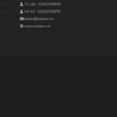
Tư vấn: 02462926890
Hỗ trợ: 02462926890
admin@satano.vn
www.satano.vn