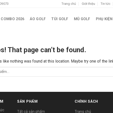
09073
Trang chủ
Giới thiệu
Tin tức
COMBO 2026
ÁO GOLF
TÚI GOLF
MŨ GOLF
PHỤ KIỆN
s! That page can’t be found.
ks like nothing was found at this location. Maybe try one of the l
AM
SẢN PHẨM
CHÍNH SÁCH
Đức
Tất cả sản phẩm
Trang chủ