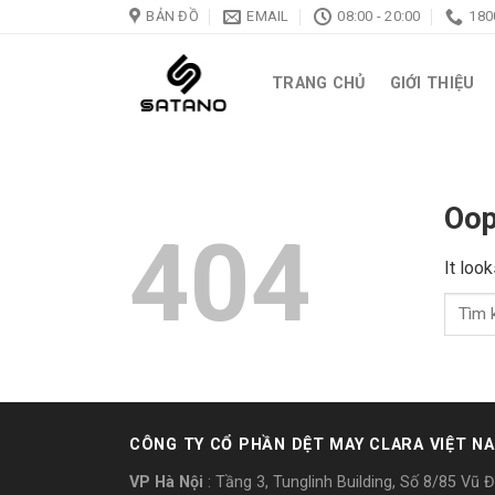
Skip
BẢN ĐỒ
EMAIL
08:00 - 20:00
180
to
content
TRANG CHỦ
GIỚI THIỆU
Oop
404
It loo
CÔNG TY CỔ PHẦN DỆT MAY CLARA VIỆT N
VP Hà Nội
: Tầng 3, Tunglinh Building, Số 8/85 Vũ 