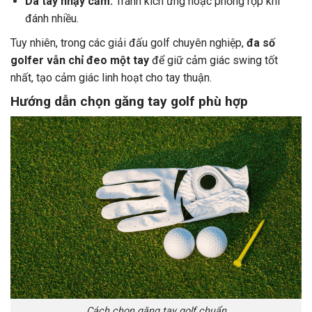
Da tay nhạy cảm:
Tránh kích ứng hoặc phồng rộp khi
đánh nhiều.
Tuy nhiên, trong các giải đấu golf chuyên nghiệp,
đa số
golfer vẫn chỉ đeo một tay
để giữ cảm giác swing tốt
nhất, tạo cảm giác linh hoạt cho tay thuận.
Hướng dẫn chọn găng tay golf phù hợp
Cách chọn găng tay golf chuẩn