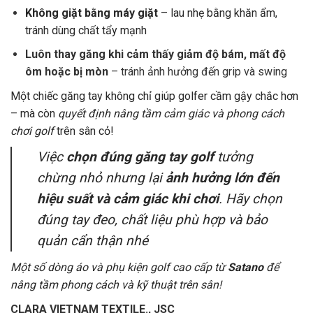
Không giặt bằng máy giặt
– lau nhẹ bằng khăn ẩm,
tránh dùng chất tẩy mạnh
Luôn thay găng khi cảm thấy giảm độ bám, mất độ
ôm hoặc bị mòn
– t
ránh ảnh hưởng đến grip và swing
Một chiếc găng tay không chỉ giúp golfer cầm gậy chắc hơn
– mà còn
quyết định nâng tầm cảm giác và phong cách
chơi golf
trên sân cỏ!
Việc
chọn đúng găng tay golf
tưởng
chừng nhỏ nhưng lại
ảnh hưởng lớn đến
hiệu suất và cảm giác khi chơi
. Hãy chọn
đúng tay đeo, chất liệu phù hợp và bảo
quản cẩn thận nhé
Một số dòng áo và phụ kiện golf cao cấp từ
Satano
để
nâng tầm phong cách và kỹ thuật trên sân!
CLARA VIETNAM TEXTILE., JSC