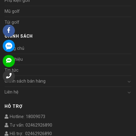
Phụ kiện golf
Mũ golf
Túi golf
CHÍNH SÁCH
Trang chủ
Giới thiệu
Tin tức
Chính sách bán hàng
Liên hệ
HỖ TRỢ
Hotline: 18009073
Tư vấn: 02462926890
Hỗ trợ: 02462926890