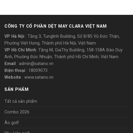
CÔNG TY CỔ PHẦN DỆT MAY CLARA VIỆT NAM
VP Hà Nội
: Tầng 3, Tunglinh Building, Số 8/85 Vũ Đức Thận,
Phường Việt Hưng, Thành phố Hà Nội, Việt Nam
VP Hồ Chí Minh
: Tầng M, GiaThy Building, 158-158A Đào Duy
Anh, Phường Đức Nhuận, Thành phố Hồ Chí Minh, Việt Nam
Email
: admin@satano.vn
Điện thoại
: 18009073
Website
: www.satano.vn
SẢN PHẨM
Tất cả sản phẩm
Combo 2026
Áo golf