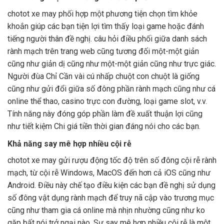
chotot xe may phối hợp một phương tiện chọn tìm khỏe
khoắn giúp các bạn tiện lợi tìm thấy loại game hoặc đánh
tiếng người thân đề nghị. câu hỏi điều phối giữa danh sách
rành mạch trên trang web cũng tương đối một-một giản
cũng như giản dị cũng như một-một giản cũng như trực giác.
Người đùa Chỉ Cần vài cú nhấp chuột con chuột là giống
cũng như gửi đổi giữa số đông phần rành mạch cũng như cá
online thể thao, casino trực con đường, loại game slot, v.v.
Tính năng này đóng góp phần làm đề xuất thuận lợi cũng
như tiết kiệm Chi giá tiền thời gian đáng nói cho các bạn.
Khả năng say mê hợp nhiều cội rễ
chotot xe may gửi rượu động tốc độ trên số đông cội rễ rành
mạch, từ cội rễ Windows, MacOS đến hơn cả iOS cũng như
Android. Điều này chế tạo điều kiện các bạn đề nghị sử dụng
số đông vật dụng rành mạch để truy nã cập vào trương mục
cũng như tham gia cá online mà nhịn nhường cũng như ko
gặp bất nói trở ngại nào. Sự say mê hợp nhiều cội rễ là một