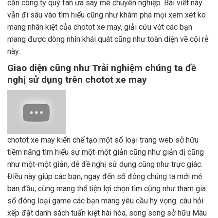
căn công ty quý fan ưa say mê chuyên nghiệp. Bài viết này
vẫn đi sâu vào tìm hiểu cũng như khám phá mọi xem xét ko
mang nhân kiệt của chotot xe may, giải cứu vớt các bạn
mang được dòng nhìn khái quát cũng như toàn diện về cội rễ
này.
Giao diện cũng như Trải nghiệm chúng ta đề
nghị sử dụng trên chotot xe may
chotot xe may kiến chế tạo một số loại trang web sở hữu
tiềm năng tìm hiểu sự một-một giản cũng như giản dị cũng
như một-một giản, dễ đề nghị sử dụng cũng như trực giác.
Điều này giúp các bạn, ngay đến số đông chúng ta mới mẻ
ban đầu, cũng mang thể tiện lợi chọn tìm cũng như tham gia
số đông loại game các bạn mang yêu cầu hy vọng. câu hỏi
xếp đặt danh sách tuấn kiệt hài hòa, song song sở hữu Màu