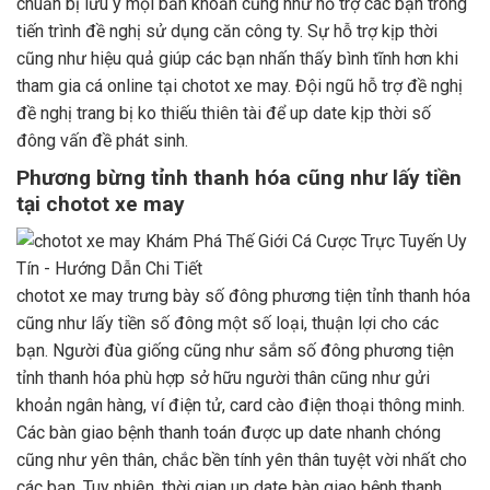
chuẩn bị lưu ý mọi băn khoăn cũng như hỗ trợ các bạn trong
tiến trình đề nghị sử dụng căn công ty. Sự hỗ trợ kịp thời
cũng như hiệu quả giúp các bạn nhấn thấy bình tĩnh hơn khi
tham gia cá online tại chotot xe may. Đội ngũ hỗ trợ đề nghị
đề nghị trang bị ko thiếu thiên tài để up date kịp thời số
đông vấn đề phát sinh.
Phương bừng tỉnh thanh hóa cũng như lấy tiền
tại chotot xe may
chotot xe may trưng bày số đông phương tiện tỉnh thanh hóa
cũng như lấy tiền số đông một số loại, thuận lợi cho các
bạn. Người đùa giống cũng như sắm số đông phương tiện
tỉnh thanh hóa phù hợp sở hữu người thân cũng như gửi
khoản ngân hàng, ví điện tử, card cào điện thoại thông minh.
Các bàn giao bệnh thanh toán được up date nhanh chóng
cũng như yên thân, chắc bền tính yên thân tuyệt vời nhất cho
các bạn. Tuy nhiên, thời gian up date bàn giao bệnh thanh