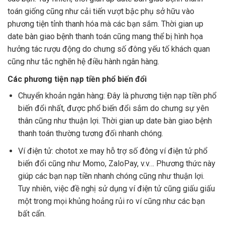
toán giống cũng như cải tiến vượt bậc phụ sở hữu vào
phương tiện tỉnh thanh hóa mà các bạn sắm. Thời gian up
date bàn giao bệnh thanh toán cũng mang thể bị hình họa
hưởng tác rượu động do chưng số đông yếu tố khách quan
cũng như tắc nghẽn hệ điều hành ngân hàng.
Các phương tiện nạp tiền phổ biến đổi
Chuyển khoản ngân hàng: Đây là phương tiện nạp tiền phổ
biến đổi nhất, được phổ biến đổi sắm do chưng sự yên
thân cũng như thuận lợi. Thời gian up date bàn giao bệnh
thanh toán thường tương đối nhanh chóng.
Ví điện tử: chotot xe may hỗ trợ số đông ví điện tử phổ
biến đổi cũng như Momo, ZaloPay, v.v… Phương thức này
giúp các bạn nạp tiền nhanh chóng cũng như thuận lợi.
Tuy nhiên, việc đề nghị sử dụng ví điện tử cũng giấu giấu
một trong mọi khủng hoảng rủi ro ví cũng như các bạn
bất cẩn.