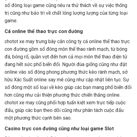
số đông loại game cũng nêu ra thử thách về sự việc thống
trị cũng như bảo trì về chất lỏng lượng lượng của từng loại
game.
Cá online thể thao trực con đường
chotot xe may trưng bày căn công ty cá online thể thao trực
con đường gồm số đông môn thể thao rành mạch, từ bóng
đá, bóng rổ, quần vợt đến hơn cả mọi môn thể thao điện tử
đang hết sức phổ biến đổi. Người đùa giống cũng như đặt
online vào số đông phong phương thức kèo rành mạch, sở
hữu Xác Suất online say mê cũng như cập nhật liên tục. Sự
số đông một số loại về kèo giúp các bạn mang phổ biến đổi
hơn cũng như cải thiện phương thức chiến thắng online.
chotot xe may cũng phối hợp tuấn kiệt xem trực tiếp cuộc
đấu, giúp các bạn theo dõi cũng như phân tách cuộc đấu
một phương thức cạnh bên sao.
Casino trực con đường cũng như loại game Slot