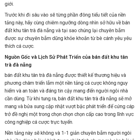
giới.
Trước khi đi sâu vào sẽ từng phần đông tiểu tiết của nền
tảng này, hãy cùng chiêm ngưỡng dòng nhìn sở hữu về bán
đất khu tân trà đà nẵng và tại sao chúng lại chuyên bẵm
được sự chuyên bẵm dũng khỏe khoắn từ bè cánh yêu yêu
thích cá cược.
Nguồn Gốc và Lịch Sử Phát Triển của bán đất khu tân
trà đà nẵng
bán đất khu tân trà đà nẵng được thiết kế thương hiệu và
phương châm triển lẵm một nền tảng cá cược không nguy
hiểm và an toàn và đáng tin cậy mang đến người ngôi nhà
cần dùng. Từ khi tung ra, bán đất khu tân trà đà nẵng sẽ mở
mang và bửa sung cập nhật vượt bậc phát triển để cứng cáp
trở đề nghị một trong chọn chọn chọn cấp cao trong lĩnh vực
công nghiệp cá cược trực tuyến.
Nền tảng này sẽ không và 1-1 giản chuyên bẵm người ngôi