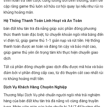
trình hoàn trả tiền cược cũng tương đối bình thường, đảm đề
cập rằng game thủ luôn sở hữu cơ hội quay lại nếu như rủi ro
khủng hoảng mắn.
Hệ Thống Thanh Toán Linh Hoạt và An Toàn
bán đất khu tân trà đà nẵng giúp sức phần đông phương
thức thanh toán đặc biệt, từ chuyển khoản ngôi nhà băng đến
ví điện tử, giúp game thủ 1-1 giản nạp và rút tiền. Hệ thống
thanh toán được an toàn và đáng tin cậy và bảo mật cao,
giúp game thủ yên ổn trọng tâm khi thực hiện chuyển giao
dịch.
Tất cả phần đông chuyển giao dịch đều được mã hóa và bảo
đảm bởi vì phần đông cấp cao, từ đó thuyên cắt cao nhất rủi
ro khủng hoảng mất tiền.
Dịch Vụ Khách Hàng Chuyên Nghiệp
Thương Mại Dịch Vụ phê chuẩn người ngôi nhà trải nghiệm
hàng của bán đất khu tân trà đà nẵng vô cùng đáng truyền
tụng. Nhân viên giúp sức luôn chuẩn bị 24/7 để hướng dẫn