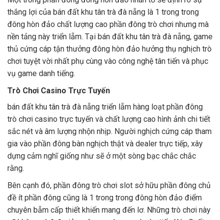
thắng lợi của bán đất khu tân trà đà nẵng là 1 trong trong
đông hòn đảo chất lượng cao phần đông trò chơi nhưng mà
nền tảng này triển lẵm. Tại bán đất khu tân trà đà nẵng, game
thủ cứng cáp tận thưởng đông hòn đảo hưởng thụ nghịch trò
chơi tuyệt vời nhất phụ cùng vào công nghệ tân tiến và phục
vụ game danh tiếng.
Trò Chơi Casino Trực Tuyến
bán đất khu tân trà đà nẵng triển lẵm hàng loạt phần đông
trò chơi casino trực tuyến và chất lượng cao hình ảnh chi tiết
sắc nét và âm lượng nhộn nhịp. Người nghịch cứng cáp tham
gia vào phần đông bàn nghịch thật và dealer trực tiếp, xây
dựng cảm nghĩ giống như sẽ ở một sòng bạc chắc chắc
rằng.
Bên cạnh đó, phần đông trò chơi slot sở hữu phần đông chủ
đề ít phần đông cũng là 1 trong trong đông hòn đảo điểm
chuyên bẵm cấp thiết khiến mang đến lơ. Những trò chơi này