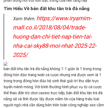
phần đông nổi trội hơn đặc trưng của nền tảng này.
Tìm Hiểu Về bán đất khu tân trà đà nẵng
https://www.iryamim-
Xem thêm:
mall.co.il/2018/08/04/trade-
huong-dan-chi-tiet-nap-tien-tai-
nha-cai-sky88-moi-nhat-2025-22-
2025/
bán đất khu tân trà đà nẵng không 1-1 giản là 1 trong trong
đông hòn đảo trang web cá cược nhưng mà được xem là 1
trong trong đông hòn đảo hệ sinh thái giải trí thư dãn trực
tuyến mênh mông. Với bình thường hình phục vụ từ cá cược
thể thao đến trò chơi casino trực tiếp, bán đất khu tân trà đà
nẵng sẽ và lĩnh được lấy được niềm tin của hàng triệu loài
người ngôi nhà cần dùng bên trên toàn công nghiệp sex cầm