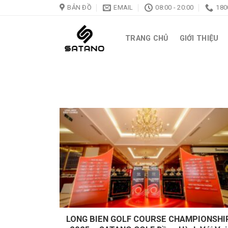
Skip
BẢN ĐỒ
EMAIL
08:00 - 20:00
180
to
content
TRANG CHỦ
GIỚI THIỆU
LONG BIEN GOLF COURSE CHAMPIONSHI