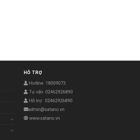
HỖ TRỢ
Hotline: 18009073
Tư vấn: 02462926890
Hỗ trợ: 02462926890
admin@satano.vn
www.satano.vn