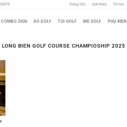
09073
Trang chủ
Giới thiệu
Tin tức
COMBO 2026
ÁO GOLF
TÚI GOLF
MŨ GOLF
PHỤ KIỆN
LONG BIEN GOLF COURSE CHAMPIOSHIP 2025
P