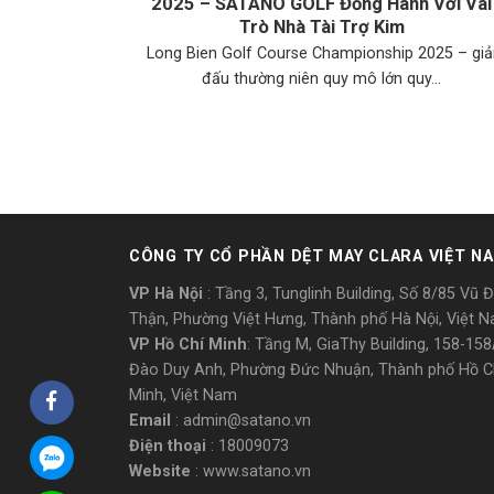
2025 – SATANO GOLF Đồng Hành Với Vai
Trò Nhà Tài Trợ Kim
Long Bien Golf Course Championship 2025 – giả
đấu thường niên quy mô lớn quy...
CÔNG TY CỔ PHẦN DỆT MAY CLARA VIỆT N
VP Hà Nội
: Tầng 3, Tunglinh Building, Số 8/85 Vũ 
Thận, Phường Việt Hưng, Thành phố Hà Nội, Việt 
VP Hồ Chí Minh
: Tầng M, GiaThy Building, 158-15
Đào Duy Anh, Phường Đức Nhuận, Thành phố Hồ C
Minh, Việt Nam
Email
: admin@satano.vn
Điện thoại
: 18009073
Website
: www.satano.vn