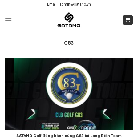
Skip
Email : admin@satano.vn
to
content
G83
SATANO Golf đồng hành cùng G83 tại Long Biên Team