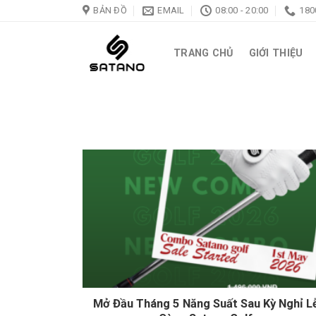
Skip
BẢN ĐỒ
EMAIL
08:00 - 20:00
180
to
content
TRANG CHỦ
GIỚI THIỆU
Mở Đầu Tháng 5 Năng Suất Sau Kỳ Nghỉ L