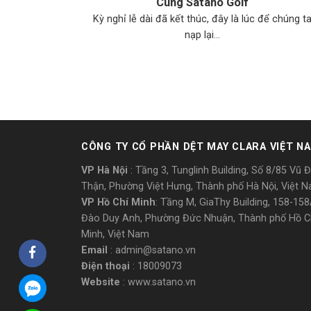
Cùng Satano Golf
Kỳ nghỉ lễ dài đã kết thúc, đây là lúc để chúng t
nạp lại...
CÔNG TY CỔ PHẦN DỆT MAY CLARA VIỆT N
VP Hà Nội
: Tầng 3, Tunglinh Building, Số 8/85 Vũ 
Thận, Phường Việt Hưng, Thành phố Hà Nội, Việt 
VP Hồ Chí Minh
: Tầng M, GiaThy Building, 158-15
Đào Duy Anh, Phường Đức Nhuận, Thành phố Hồ C
Minh, Việt Nam
Email
: admin@satano.vn
Điện thoại
: 18009073
Website
: www.satano.vn