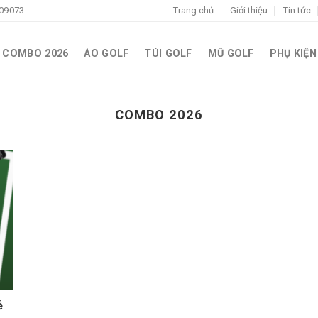
09073
Trang chủ
Giới thiệu
Tin tức
COMBO 2026
ÁO GOLF
TÚI GOLF
MŨ GOLF
PHỤ KIỆN
COMBO 2026
ễ