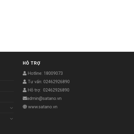
HỖ TRỢ
Hotline: 18009073
Tư vấn: 02462926890
Hỗ trợ: 02462926890
admin@satano.vn
www.satano.vn