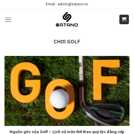
Skip
Email : admin@satano.vn
to
content
CHƠI GOLF
Nguồn gốc của Golf – Lịch sử môn thể thao quý tộc đẳng cấp