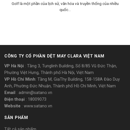
Golf là một phần của lịch sử, văn hóa và truyền thống của nhiều
quốc...
CÔNG TY CỔ PHẦN DỆT MAY CLARA VIỆT NAM
VP Hà Nội
: Tầng 3, Tunglinh Building, Số 8/85 Vũ Đức Thận,
Phường Việt Hưng, Thành phố Hà Nội, Việt Nam
VP Hồ Chí Minh
: Tầng M, GiaThy Building, 158-158A Đào Duy
Anh, Phường Đức Nhuận, Thành phố Hồ Chí Minh, Việt Nam
Email
: admin@satano.vn
Điện thoại
: 18009073
Website
: www.satano.vn
SẢN PHẨM
Tất cả sản phẩm