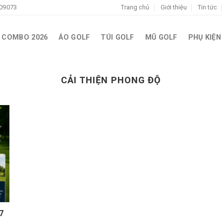
09073
Trang chủ
Giới thiệu
Tin tức
COMBO 2026
ÁO GOLF
TÚI GOLF
MŨ GOLF
PHỤ KIỆN
CẢI THIỆN PHONG ĐỘ
7