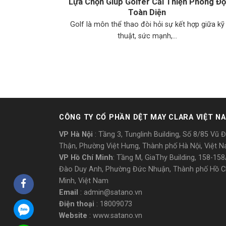
Lựa Chọn Giúp Golfer Cải Thiện Phong Độ
Toàn Diện
Golf là môn thể thao đòi hỏi sự kết hợp giữa kỹ
thuật, sức mạnh,...
CÔNG TY CỔ PHẦN DỆT MAY CLARA VIỆT N
VP Hà Nội
: Tầng 3, Tunglinh Building, Số 8/85 Vũ 
Thận, Phường Việt Hưng, Thành phố Hà Nội, Việt 
VP Hồ Chí Minh
: Tầng M, GiaThy Building, 158-15
Đào Duy Anh, Phường Đức Nhuận, Thành phố Hồ C
Minh, Việt Nam
Email
: admin@satano.vn
Điện thoại
: 18009073
Website
: www.satano.vn