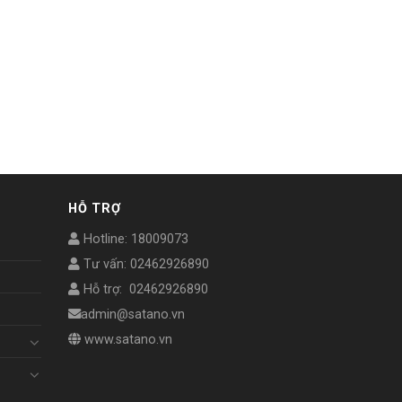
HỖ TRỢ
Hotline: 18009073
Tư vấn: 02462926890
Hỗ trợ: 02462926890
admin@satano.vn
www.satano.vn