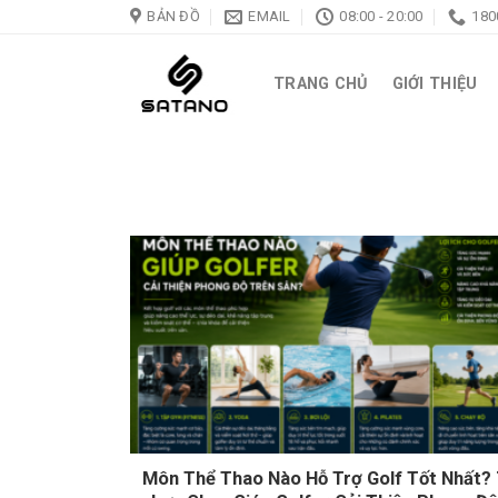
Skip
BẢN ĐỒ
EMAIL
08:00 - 20:00
180
to
content
TRANG CHỦ
GIỚI THIỆU
Môn Thể Thao Nào Hỗ Trợ Golf Tốt Nhất? 