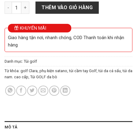
Túi GOLF da bò cầm tay BXL003 số lượng
THÊM VÀO GIỎ HÀNG
KHUYẾN MÃI
Giao hàng tận nơi, nhanh chóng, COD Thanh toán khi nhận
hàng
Danh mục:
Túi golf
Từ khóa:
golf Clara
,
phụ kiện satano
,
túi cầm tay Golf
,
túi da cá sấu
,
túi da
nam. cao cấp
,
Túi GOLF da bò
MÔ TẢ