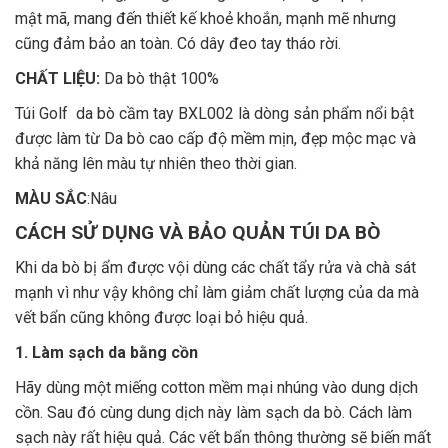
mật mã, mang đến thiết kế khoẻ khoắn, mạnh mẽ nhưng
cũng đảm bảo an toàn. Có dây đeo tay tháo rời.
CHẤT LIỆU:
Da bò thật 100%
Túi Golf da bò cầm tay BXL002 là dòng sản phẩm nổi bật
được làm từ Da bò cao cấp độ mềm mịn, đẹp mộc mạc và
khả năng lên màu tự nhiên theo thời gian.
MÀU SẮC
:Nâu
CÁCH SỬ DỤNG VÀ BẢO QUẢN TÚI DA BÒ
Khi da bò bị ẩm được vội dùng các chất tẩy rửa và chà sát
mạnh vì như vậy không chỉ làm giảm chất lượng của da mà
vết bẩn cũng không được loại bỏ hiệu quả.
1. Làm sạch da bằng cồn
Hãy dùng một miếng cotton mềm mại nhúng vào dung dịch
cồn. Sau đó cùng dung dịch này làm sạch da bò. Cách làm
sạch này rất hiệu quả. Các vết bẩn thông thường sẽ biến mất