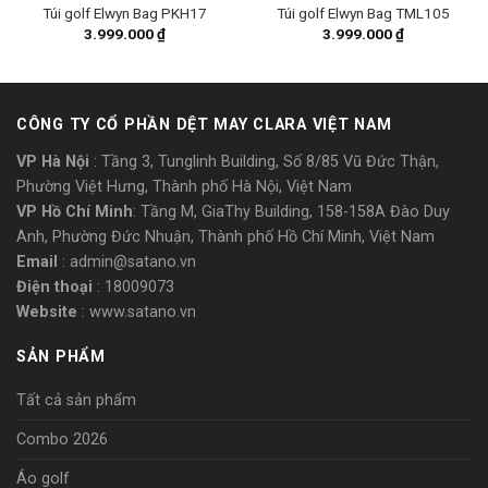
Túi golf Elwyn Bag PKH17
Túi golf Elwyn Bag TML105
3.999.000
₫
3.999.000
₫
CÔNG TY CỔ PHẦN DỆT MAY CLARA VIỆT NAM
VP Hà Nội
: Tầng 3, Tunglinh Building, Số 8/85 Vũ Đức Thận,
Phường Việt Hưng, Thành phố Hà Nội, Việt Nam
VP Hồ Chí Minh
: Tầng M, GiaThy Building, 158-158A Đào Duy
Anh, Phường Đức Nhuận, Thành phố Hồ Chí Minh, Việt Nam
Email
: admin@satano.vn
Điện thoại
: 18009073
Website
: www.satano.vn
SẢN PHẨM
Tất cả sản phẩm
Combo 2026
Áo golf