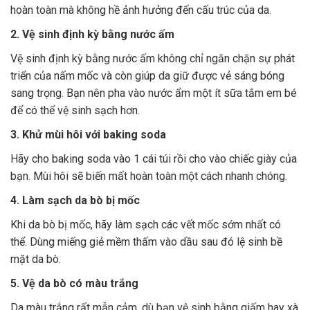
hoàn toàn mà không hề ảnh hưởng đến cấu trúc của da.
2. Vệ sinh định kỳ bằng nước ấm
Vệ sinh định kỳ bằng nước ấm không chỉ ngăn chặn sự phát
triển của nấm mốc và còn giúp da giữ được vẻ sáng bóng
sang trọng. Bạn nên pha vào nước ẩm một ít sữa tắm em bé
để có thể vệ sinh sạch hơn.
3. Khử mùi hôi với baking soda
Hãy cho baking soda vào 1 cái túi rồi cho vào chiếc giày của
bạn. Mùi hôi sẽ biến mất hoàn toàn một cách nhanh chóng.
4. Làm sạch da bò bị mốc
Khi da bò bị mốc, hãy làm sạch các vết mốc sớm nhất có
thể. Dùng miếng giẻ mềm thấm vào dầu sau đó lệ sinh bề
mặt da bò.
5. Vệ da bò có màu trắng
Da màu trắng rất mẫn cảm, dù bạn vệ sinh bằng giấm hay xà