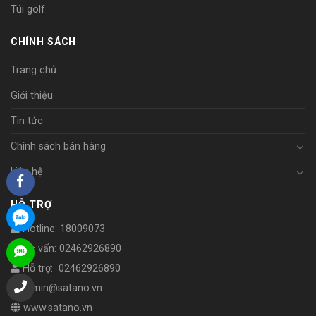
Túi golf
CHÍNH SÁCH
Trang chủ
Giới thiệu
Tin tức
Chính sách bán hàng
Liên hệ
HỖ TRỢ
Hotline: 18009073
Tư vấn: 02462926890
Hỗ trợ: 02462926890
admin@satano.vn
www.satano.vn