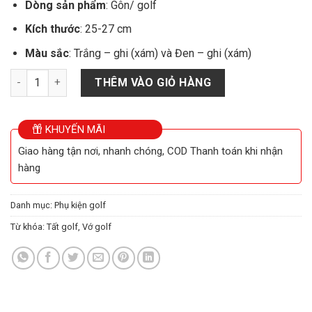
Dòng sản phẩm
: Gôn/ golf
Kích thước
: 25-27 cm
Màu sắc
: Trắng – ghi (xám) và Đen – ghi (xám)
Tất golf cổ ngắn Unisex Satano số lượng
THÊM VÀO GIỎ HÀNG
KHUYẾN MÃI
Giao hàng tận nơi, nhanh chóng, COD Thanh toán khi nhận
hàng
Danh mục:
Phụ kiện golf
Từ khóa:
Tất golf
,
Vớ golf