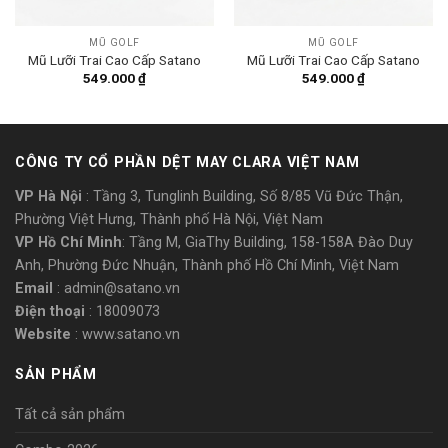
MŨ GOLF
MŨ GOLF
Mũ Lưỡi Trai Cao Cấp Satano
Mũ Lưỡi Trai Cao Cấp Satano
549.000
₫
549.000
₫
CÔNG TY CỔ PHẦN DỆT MAY CLARA VIỆT NAM
VP Hà Nội
: Tầng 3, Tunglinh Building, Số 8/85 Vũ Đức Thận,
Phường Việt Hưng, Thành phố Hà Nội, Việt Nam
VP Hồ Chí Minh
: Tầng M, GiaThy Building, 158-158A Đào Duy
Anh, Phường Đức Nhuận, Thành phố Hồ Chí Minh, Việt Nam
Email
: admin@satano.vn
Điện thoại
: 18009073
Website
: www.satano.vn
SẢN PHẨM
Tất cả sản phẩm