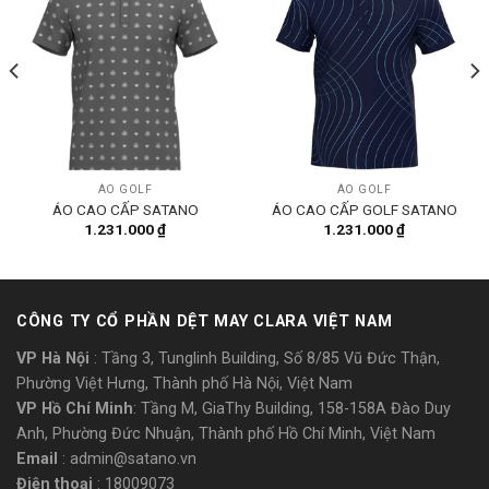
ÁO GOLF
ÁO GOLF
ÁO CAO CẤP SATANO
ÁO CAO CẤP GOLF SATANO
1.231.000
₫
1.231.000
₫
CÔNG TY CỔ PHẦN DỆT MAY CLARA VIỆT NAM
VP Hà Nội
: Tầng 3, Tunglinh Building, Số 8/85 Vũ Đức Thận,
Phường Việt Hưng, Thành phố Hà Nội, Việt Nam
VP Hồ Chí Minh
: Tầng M, GiaThy Building, 158-158A Đào Duy
Anh, Phường Đức Nhuận, Thành phố Hồ Chí Minh, Việt Nam
Email
: admin@satano.vn
Điện thoại
: 18009073