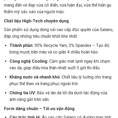
mang đến vẻ đẹp vừa cổ điển, vừa hiện đại, vừa thể hiện
gu
thẩm mỹ sắc sảo của người mặc.
Chất liệu High-Tech chuyên dụng
Sản phẩm sử dụng dòng vải cao cấp độc quyền của Satano,
đáp ứng những tiêu chuẩn khắt khe nhất:
Thành phần:
95% Recycle Yarn, 5% Spandex – Tạo độ
bóng mượt, bền màu và co giãn 4 chiều hoàn hảo.
Công nghệ Cooling:
Cảm giác mát lạnh ngay khi chạm
vào da, giúp điều hòa thân nhiệt suốt 5 giờ thi đấu.
Kháng nước và nhanh khô
: Chất liệu lý tưởng cho trang
phục thể thao và trang phục ngoài trời.
Chống tia UV:
Bảo vệ làn da tối đa dưới tác động của
ánh nắng gắt trên sân.
Form dáng chuẩn – Tối ưu vận động
Cấu trúc tinh tế:
Áo cao cấp Satano có đường may tinh